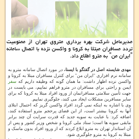
مدیرعامل شرکت بهره برداری متروی تهران از ممنوعیت
تردد مسافران مبتلا به کرونا و واکسن نزده با اتصال سامانه
ˮایران منˮ به مترو اطلاع داد.
مهدی شایسته اصل در گفتگو با ایسنا،
در مورد اتصال سامانه مترو به
سامانه نرم افزاری "ایران من" برای کنترل مسافران مبتلا به کرونا و
واکسن نزده اظهار داشت: ما همان گونه که وظیقه داریم که
سفر
ایمن و راحتی برای مسافران در مترو فراهم نماییم، می بایست در
جهت تأمین سلامتی مسافرانمان از ورود افراد مبتلا به کرونا که برای
سایر مسافرین مشکلات ایجاد می کنند، جلوگیری نماییم.
وی با اشاره به اینکه نمی گردد افراد واکسن گریز که احتمال ابتلای
آنها به کرونا بیشتر است، از این فضای پرحجم مترو استفاده کنند،
اضافه کرد: با عنایت به سویه جدید که قدرت سرایت آن چند برابر
مابقی سویه ها است؛ ستاد ملی کرونا و شخص وزیر کشور و پس از
آن استاندار تهران به مترو ابلاغ کردند که از ورود افراد بدون ماسک و
مبتلا به کرونا به مترو جلوگیری شود.