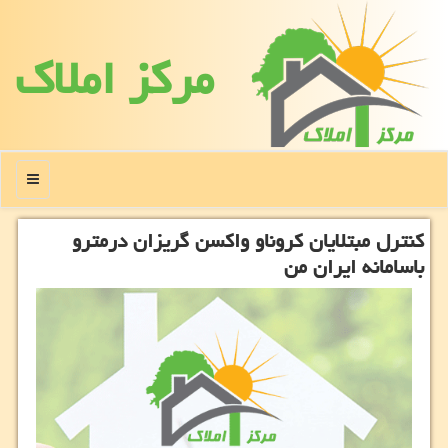
مركز املاك
منو
کنترل مبتلایان کروناو واکسن گریزان درمترو
باسامانه ایران من