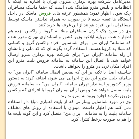
مدیرعامل شرکت بهره برداری متروی تهران با اشاره به اینکه با
انتظامات و پلیس مترو هماهنگ شده است که حتما ماسک مسافران
چک شود، اظهار نمود: همینطور غرفه های
فروش
ماسک در داخل
ایستگاه ها تعبیه شده تا در صورت به همراه نداشتن ماسک توسط
مسافران، این افراد بتوانند از این غرفه ها خرید کنند.
وی در مورد چک کردن مسافران مبتلا به کرونا و واکسن نزده هم
اظهار داشت: برپایه ابلاغیه وزیر کشور و استانداری تهران مقرر شده
که سامانه" ایران من" برای شناسایی افراد واکسن گریز و کسانی
که مبتلا به کرونا هستند، استفاده گردد بگونه ای که کد ملی و نامشان
از راه سامانه "ایران من" برای شرکت بهره برداری مترو ارسال
خواهد شد. با اتصال این سامانه به سامانه فروش بلیت مترو این
افراد امکان تردد در مترو را نخواهند داشت.
شایسته اصل با تکیه بر این که بمحض اتصال سامانه "ایران من" به
سامانه بلیت مترو این طرح اجرایی می شود، اضافه کرد: به دستور
وزیر کشور و استاندار تهران سامانه "ایران من" به سامانه فروش
بلیت متصل خواهد شد و پس از آن بیماران کرونا یا افرادی که واکسن
تزریق نکردند اجازه ورود به مترو ندارند.
وی در مورد شناسایی بیمارانی که از بلیت اعتباری مبلغ دار استفاده
نمی کنند هم اظهار داشت: میتوان با استفاده از روش های مختلف
سامانه بلیت را به سامانه "ایران من" متصل کرد و این گونه بلیت ها
را هم به صورت برخط کنترل کرد.