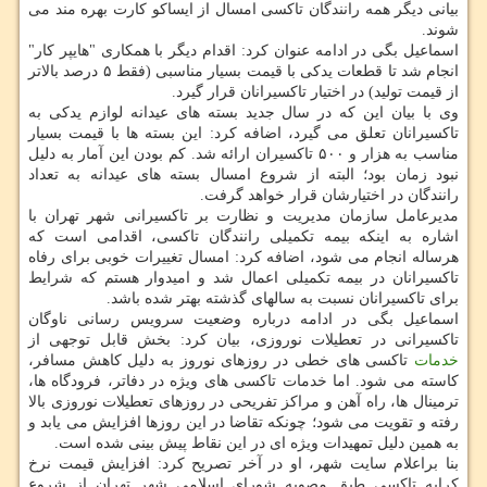
بیانی دیگر همه رانندگان تاکسی امسال از ایساکو کارت بهره مند می
شوند.
اسماعیل بگی در ادامه عنوان کرد: اقدام دیگر با همکاری "هایپر کار"
انجام شد تا قطعات یدکی با قیمت بسیار مناسبی (فقط ۵ درصد بالاتر
از قیمت تولید) در اختیار تاکسیرانان قرار گیرد.
وی با بیان این که در سال جدید بسته های عیدانه لوازم یدکی به
تاکسیرانان تعلق می گیرد، اضافه کرد: این بسته ها با قیمت بسیار
مناسب به هزار و ۵۰۰ تاکسیران ارائه شد. کم بودن این آمار به دلیل
نبود زمان بود؛ البته از شروع امسال بسته های عیدانه به تعداد
رانندگان در اختیارشان قرار خواهد گرفت.
مدیرعامل سازمان مدیریت و نظارت بر تاکسیرانی شهر تهران با
اشاره به اینکه بیمه تکمیلی رانندگان تاکسی، اقدامی است که
هرساله انجام می شود، اضافه کرد: امسال تغییرات خوبی برای رفاه
تاکسیرانان در بیمه تکمیلی اعمال شد و امیدوار هستم که شرایط
برای تاکسیرانان نسبت به سالهای گذشته بهتر شده باشد.
اسماعیل بگی در ادامه درباره وضعیت سرویس رسانی ناوگان
تاکسیرانی در تعطیلات نوروزی، بیان کرد: بخش قابل توجهی از
خدمات
تاکسی های خطی در روزهای نوروز به دلیل کاهش مسافر،
کاسته می شود. اما خدمات تاکسی های ویژه در دفاتر، فرودگاه ها،
ترمینال ها، راه آهن و مراکز تفریحی در روزهای تعطیلات نوروزی بالا
رفته و تقویت می شود؛ چونکه تقاضا در این روزها افزایش می یابد و
به همین دلیل تمهیدات ویژه ای در این نقاط پیش بینی شده است.
بنا براعلام سایت شهر، او در آخر تصریح کرد: افزایش قیمت نرخ
کرایه تاکسی طبق مصوبه شورای اسلامی شهر تهران از شروع