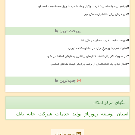
پیشبینی هواشناسی 3 خرداد رگبار و باد شدید تا روز سه شنبه ادامه دارد
خبر خوش برای متقاضیان مسکن مهر
پربحث ترین ها
فهرست قیمت خرید مسکن در نازی آباد
تفاوت تعجب آور نرخ اجاره در مناطق مختلف تهران
در صورت افزایش تقاضا، قطارهای بیشتری به ناوگان اضافه می شود
اخطار جدی یک اقتصاددان از رشد باردیگر قیمت کالاهای اساسی
جدیدترین ها
تگهای مركز املاك
استان
توسعه
رپورتاژ
تولید
خدمات
شركت
خانه
بانك
صفحه اخبار