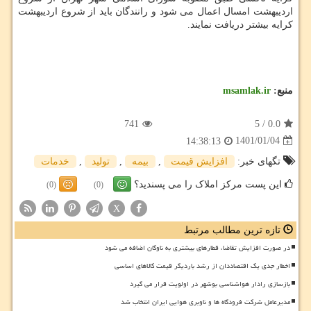
اردیبهشت امسال اعمال می شود و رانندگان باید از شروع اردیبهشت
کرایه بیشتر دریافت نمایند.
منبع:
msamlak.ir
741
5
/
0.0
1401/01/04
14:38:13
تگهای خبر:
افزایش قیمت
,
بیمه
,
تولید
,
خدمات
این پست مرکز املاک را می پسندید؟
(0)
(0)
X
تازه ترین مطالب مرتبط
در صورت افزایش تقاضا، قطارهای بیشتری به ناوگان اضافه می شود
اخطار جدی یک اقتصاددان از رشد باردیگر قیمت کالاهای اساسی
بازسازی رادار هواشناسی بوشهر در اولویت قرار می گیرد
مدیرعامل شرکت فرودگاه ها و ناوبری هوایی ایران انتخاب شد