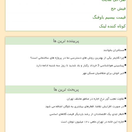
فیش حج
قیمت بیسیم باوفنگ
کوتاه کننده لینک
پربیننده ترین ها
مستأجران بخوانند
چرا کلایمر یکی از بهترین روش های دسترسی نما در پروژه های ساختمانی است؟
پیشبینی هواشناسی 3 خرداد رگبار و باد شدید تا روز سه شنبه ادامه دارد
خبر خوش برای متقاضیان مسکن مهر
پربحث ترین ها
تفاوت تعجب آور نرخ اجاره در مناطق مختلف تهران
در صورت افزایش تقاضا، قطارهای بیشتری به ناوگان اضافه می شود
اخطار جدی یک اقتصاددان از رشد باردیگر قیمت کالاهای اساسی
اجاره این خانه در تهران ماهی ۱۲۰ میلیون تومان است