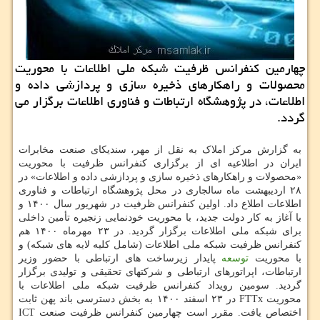
چهارمین کنفرانس ظرفیت شبکه ملی اطلاعات با محوریت
محصولات و راهکارهای ذخیره سازی و پردازشی داده و
اطلاعات، در پژوهشگاه ارتباطات و فناوری اطلاعات برگزار می
گردد.
به گزارش مرکز املاک به نقل از مهر، سندیکای صنعت مخابرات
ایران در اطلاعیه ای از برگزاری کنفرانس ظرفیت با محوریت
«محصولات و راهکارهای ذخیره سازی و پردازشی داده و اطلاعات» در
۲۸ اردیبهشت ماه سالجاری در محل پژوهشگاه ارتباطات و فناوری
اطلاعات اطلاع داد. اولین کنفرانس ظرفیت در شهریور سال ۱۴۰۰ و
با آغاز به کار دولت جدید، با محوریت خودنمایی زنجیره تأمین داخلی
برای شبکه ملی اطلاعات برگزار گردید. در ۲۳ مهرماه ۱۴۰۰ هم
کنفرانس ظرفیت شبکه ملی اطلاعات (شامل کلیه لایه های شبکه) و
با محوریت
توسعه
پایدار زیرساخت های ارتباطی با حضور وزیر
ارتباطات، اپراتورهای ارتباطی و شرکتهای تحقیقی و تولیدی برگزار
گردید. سومین رویداد کنفرانس ظرفیت شبکه ملی اطلاعات با
محوریت FTTx در ۲۳ اسفند ۱۴۰۰ به بخش دسترسی باند پهن ثابت
اختصاص یافت. مقرر است چهارمین کنفرانس ظرفیت صنعت ICT