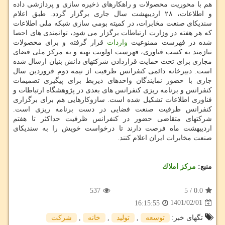
هم با محوریت محصولات و راهکارهای ذخیره سازی و پردازشی داده
و اطلاعات، ۲۸ اردیبهشت سال جاری برگزار گردد. طبق اعلام
سندیکای صنعت مخابرات، در کمیته بومی سازی شبکه ملی اطلاعات
که هر هفته در وزارت ارتباطات برگزار می شود، توانمندی های احصا
شده در فهرست ممنوعیت
واردات
قرار گرفته و برای محصولات
نیازمند به کسب فناوری، فهرست اولویت تهیه و به مرکز ملی فضای
مجازی برای تحت حمایت قراردادن شرکتهای دانش بنیان ارسال شده
است. دبیرخانه دائمی کنفرانس ظرفیت از نیمه دوم فروردین سال
جاری با حضور نمایندگان واحدهای ذیربط برای پیگیری تصمیمات
کنفرانس و برنامه ریزی کنفرانس های بعدی در پژوهشگاه ارتباطات و
فناوری اطلاعات تشکیل شده است. سازوکارهایی هم برای برگزاری
کنفرانس ظرفیت صنعت فضایی در دست برنامه ریزی است.
شرکتهای متقاضی حضور در کنفرانس ظرفیت حداکثر تا هفتم
اردیبهشت ماه فرصت دارند تا درخواست خویش را به سندیکای
صنعت مخابرات ایران اعلام کنند.
منبع:
مركز املاك
537
5
/
0.0
1401/02/01
16:15:55
تگهای خبر:
توسعه
,
تولید
,
خانه
,
شركت