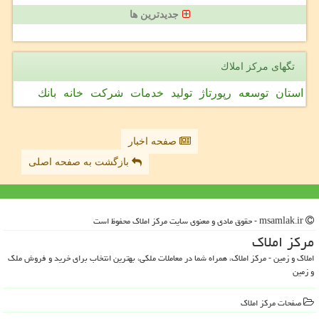
جدیدترین ها
تگهای مركز املاك
استان
توسعه
رپورتاژ
تولید
خدمات
شركت
خانه
بانك
صفحه اخبار
بازگشت به صفحه اصلی
msamlak.ir - حقوق مادی و معنوی سایت مركز املاك محفوظ است
مركز املاك
املاک و زمین - مرکز املاک، همراه شما در معاملات ملکی، بهترین انتخاب برای خرید و فروش ملک
و زمین
صفحات مركز املاك