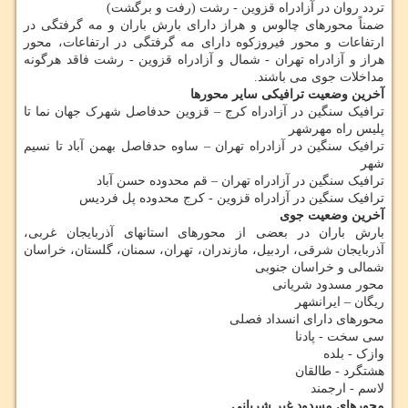
تردد روان در آزادراه قزوین - رشت (رفت و برگشت)
ضمناً محورهای چالوس و هراز دارای بارش باران و مه گرفتگی در
ارتفاعات و محور فیروزکوه دارای مه گرفتگی در ارتفاعات، محور
هراز و آزادراه تهران - شمال و آزادراه قزوین - رشت فاقد هرگونه
مداخلات جوی می باشند.
آخرین وضعیت ترافیکی سایر محورها
ترافیک سنگین در آزادراه کرج – قزوین حدفاصل شهرک جهان نما تا
پلیس راه مهرشهر
ترافیک سنگین در آزادراه تهران – ساوه حدفاصل بهمن آباد تا نسیم
شهر
ترافیک سنگین در آزادراه تهران – قم محدوده حسن آباد
ترافیک سنگین در آزادراه قزوین - کرج محدوده پل فردیس
آخرین وضعیت جوی
بارش باران در بعضی از محورهای استانهای آذربایجان غربی،
آذربایجان شرقی، اردبیل، مازندران، تهران، سمنان، گلستان، خراسان
شمالی و خراسان جنوبی
محور مسدود شریانی
ریگان – ایرانشهر
محورهای دارای انسداد فصلی
سی سخت - پادنا
وازک - بلده
هشتگرد - طالقان
لاسم - ارجمند
محورهای مسدود غیر شریانی