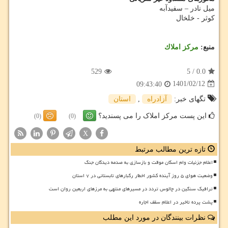
میل نادر – سفیدآبه
کوثر - خلخال
منبع:
مركز املاك
529
5
/
0.0
1401/02/12
09:43:40
تگهای خبر:
آزادراه
,
استان
این پست مرکز املاک را می پسندید؟
(0)
(0)
X
تازه ترین مطالب مرتبط
اعلام جزئیات وام اسکان موقت و بازسازی به صدمه دیدگان جنگ
وضعیت هوای ۵ روز آینده کشور اخطار رگبارهای تابستانی در ۷ استان
ترافیک سنگین در چالوس تردد در مسیرهای منتهی به مرزهای اربعین روان است
پشت پرده تاخیر در اعلام سقف اجاره
نظرات بینندگان در مورد این مطلب