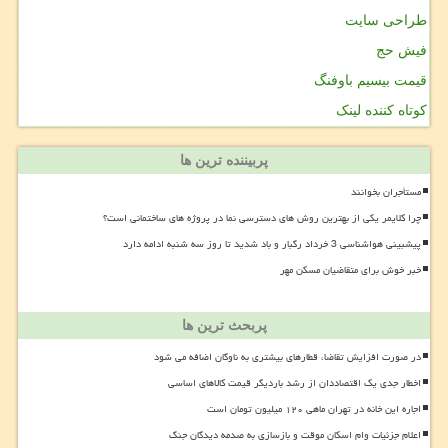
طراحی سایت
فیش حج
قیمت بیسیم باوفنگ
کوتاه کننده لینک
پربیننده ترین ها
مستأجران بخوانند
چرا کلایمر یکی از بهترین روش های دسترسی نما در پروژه های ساختمانی است؟
پیشبینی هواشناسی 3 خرداد رگبار و باد شدید تا روز سه شنبه ادامه دارد
خبر خوش برای متقاضیان مسکن مهر
پربحث ترین ها
در صورت افزایش تقاضا، قطارهای بیشتری به ناوگان اضافه می شود
اخطار جدی یک اقتصاددان از رشد باردیگر قیمت کالاهای اساسی
اجاره این خانه در تهران ماهی ۱۲۰ میلیون تومان است
اعلام جزئیات وام اسکان موقت و بازسازی به صدمه دیدگان جنگ