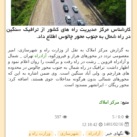
کارشناس مرکز مدیریت راه های کشور از ترافیک سنگین
در راه شمال به جنوب محور چالوس اطلاع داد.
به گزارش مرکز املاک به نقل از وزارت راه و شهرسازی، امیر
معصومی تردد در محورهای هراز و فیروزکوه،
آزادراه
تهران _ شمال
و آزادراه قزوین _ رشت در راه رفت و برگشت را روان اعلام نمود و
اظهار داشت: ترافیک در راه شمال به جنوب محور چالوس در محدوده
های هزارچم و، ولی آباد سنگین است. وی ضمن اشاره به این که
محورهای شمالی بدون هرگونه مداخلات جوی هستند، اضافه کرد:
محور ریگان – ایرانشهر مسدود است.
منبع:
مركز املاك
597
5
/
0.0
1401/02/16
12:18:42
تگهای خبر:
آزادراه
,
شهرسازی
,
وزارت راه و