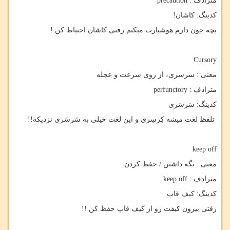
مترادف :
precaution
کدینگ: کاشان!
بچه جون دارم هوشیارت میکنم رفتی کاشان احتیاط کن !
Cursory
معنی : سرسری، از روی سرعت و عجله
مترادف :
perfunctory
کدینگ: سَرسَری
تلفظ لغت میشه کِرسِری و این لغت خیلی به سَرسَری نزدیکه!!
keep off
معنی : نگه داشتن / حفظ کردن
مترادف :
keep off
کدینگ: کیف قاپ
رفتی بیرون کیفت رو از کیف قاپ حفظ کن !!