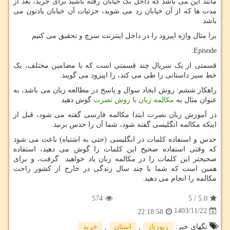
مانند این می باشد که داخل یک خیابان رفته باشید برای خرید، بعد از
مدت ها که از آن خیابان رد می شوید، جزئیات آن خیابان یادتون می
باشد.
برا مثال واژه اپیزود را در داخل اینترنت سرچ و تحقیق می کنیم
:
Episode
قسمتی از یک سریال چند قسمتی است که با مضامین مختلف، یک
خط سیر داستانی را طی می کند، را اپیزود می گویند.
راهکار ششم: روش ایجاد سوال و پاسخ در مطالعه زبان می باشد، به
عنوان مثال به
مکالمه زبان با روش نصرت
گوش دهید.
در آموزش زبان نصرت ابتدا مکالمه فارسی گفته می شود، قبل از
اینکه مکالمه انگلیسی گفته شود، شما آن را حدس بزنید.
حدس و استفاده کلمات در انگلیسی (حتی به اشتباه) باعث می شود
که وقتی استفاده صحیح این کلمات را گوش می دهید، استفاده
صحیحتر این کلمات را در مکالمه زبان یاد خواهید گرفت، و برای
همین است که شما با چند سال زندگی در خارج از کشور راحت
مکالمه را انجام می دهید.
574
5
/
5.0
1403/11/22
22:18:58
تگهای خبر:
رپورتاژ
,
استان
,
خرید