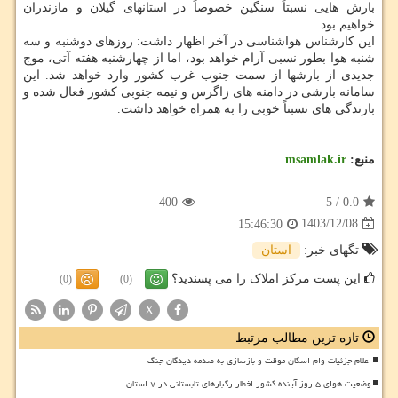
بارش هایی نسبتاً سنگین خصوصاً در استانهای گیلان و مازندران
خواهیم بود.
این کارشناس هواشناسی در آخر اظهار داشت: روزهای دوشنبه و سه
شنبه هوا بطور نسبی آرام خواهد بود، اما از چهارشنبه هفته آتی، موج
جدیدی از بارشها از سمت جنوب غرب کشور وارد خواهد شد. این
سامانه بارشی در دامنه های زاگرس و نیمه جنوبی کشور فعال شده و
بارندگی های نسبتاً خوبی را به همراه خواهد داشت.
منبع:
msamlak.ir
400
5
/
0.0
1403/12/08
15:46:30
تگهای خبر:
استان
این پست مرکز املاک را می پسندید؟
(0)
(0)
X
تازه ترین مطالب مرتبط
اعلام جزئیات وام اسکان موقت و بازسازی به صدمه دیدگان جنگ
وضعیت هوای ۵ روز آینده کشور اخطار رگبارهای تابستانی در ۷ استان