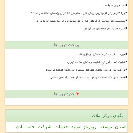
مستأجران بخوانند
چرا کلایمر یکی از بهترین روش های دسترسی نما در پروژه های ساختمانی است؟
پیشبینی هواشناسی 3 خرداد رگبار و باد شدید تا روز سه شنبه ادامه دارد
خبر خوش برای متقاضیان مسکن مهر
پربحث ترین ها
فهرست قیمت خرید مسکن در نازی آباد
تفاوت تعجب آور نرخ اجاره در مناطق مختلف تهران
در صورت افزایش تقاضا، قطارهای بیشتری به ناوگان اضافه می شود
اخطار جدی یک اقتصاددان از رشد باردیگر قیمت کالاهای اساسی
جدیدترین ها
تگهای مركز املاك
استان
توسعه
رپورتاژ
تولید
خدمات
شركت
خانه
بانك