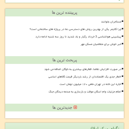
پربیننده ترین ها
مستأجران بخوانند
چرا کلایمر یکی از بهترین روش های دسترسی نما در پروژه های ساختمانی است؟
پیشبینی هواشناسی 3 خرداد رگبار و باد شدید تا روز سه شنبه ادامه دارد
خبر خوش برای متقاضیان مسکن مهر
پربحث ترین ها
در صورت افزایش تقاضا، قطارهای بیشتری به ناوگان اضافه می شود
اخطار جدی یک اقتصاددان از رشد باردیگر قیمت کالاهای اساسی
اجاره این خانه در تهران ماهی ۱۲۰ میلیون تومان است
اعلام جزئیات وام اسکان موقت و بازسازی به صدمه دیدگان جنگ
جدیدترین ها
تگهای مركز املاك