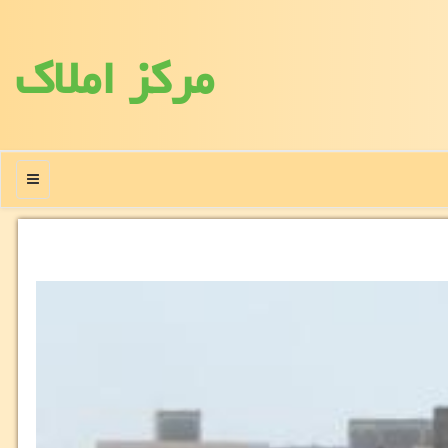
مركز املاك
منو