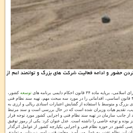
 كردن حضور و ادامه فعالیت شركت های بزرگ و توانمند اعم از
توسعه
كشور،
دولت موظف شد به منظور افزایش كارامدی و اثربخشی طرح های تملك دارایی های سرمایه ای با رعایت قانون روش اجرای سیاست های كلی اصل ۴۴ قانون اساسی، اقداماتی را در مورد سه مبحث مهم، تهیه سند نظام فنی
زرگ و متوسط با استفاده از گشایش اعتبارات اسنادی ریالی و ارزی به
، تقدیم هیات وزیران شده است كه در حال بررسی است و سند مرتبط
از جانب سازمان در تهیه سند نظام فنی و اجرایی كشور مورد توجه قرار
 بوده و توجه خاصی را داشته است. عدل عنوان كرد: یكی از رموز توفیق
وصی كشور در حوزه نظام فنی و اجرایی یكپارچه كشور از عوامل اثرگذار
ظام فنی و اجرایی كشور از پیشگامان این نظام تقدیر به عمل می آورد. معاون فنی، امور زیربنایی و تولیدی