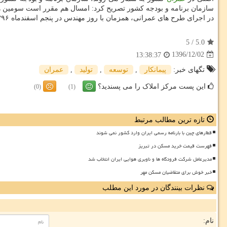
سازمان برنامه و بودجه كشور تصریح كرد: امسال هم مقرر است سومین ه
در اجرای طرح های عمرانی، همزمان با روز مهندس در پنجم اسفندماه ۱۳۹۶ به همت امور نظام فنی و اجرایی – معاونت فنی، امور زیربنایی و تولیدی سازمان برنامه و بودجه كشور برگزار كند.
5
/
5.0
1396/12/02
13:38:37
تگهای خبر:
پیمانكار
,
توسعه
,
تولید
,
عمران
این پست مرکز املاک را می پسندید؟
(0)
(1)
تازه ترین مطالب مرتبط
قطارهای چین با بارنامه رسمی ایران وارد کشور نمی شوند
فهرست قیمت خرید مسکن در تبریز
مدیرعامل شرکت فرودگاه ها و ناوبری هوایی ایران انتخاب شد
خبر خوش برای متقاضیان مسکن مهر
نظرات بینندگان در مورد این مطلب
نام: