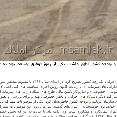
مه و بودجه كشور اظهار داشت: یكی از رموز توفیق توسعه، نهادینه
۱۳۹۶ با مصوبه مجلس شورای اسلامی، برپایه ماده ۳۴ قانون احكام دایمی برنامه های
 - خصوصی» و سازوكار تامین مالی طرح های تملك دارایی های سرمایه ای ب
 مشاركت دیگر
دستگاه
های اجرایی و بخش خصوصی تهیه و برای بررسی و تصویب
 سازمان برنامه و بودجه كشور خاطرنشان كرد: یكی از موضوعات مهم كه باید 
ار خواهد بود. خوشبختانه از سال های گذشته سازمان روی این موضوعات متمركز
عم از ییمانكاری و مشاوره است. وی ادامه داد: با عنایت به این كه بخش خص
كشور به شمار می روند، سازمان برنامه و بودجه كشور از سال ۱۳۹۴ با برگزاری همایش سالانه ن