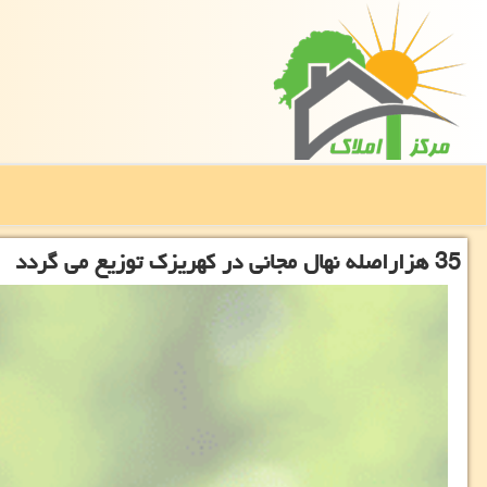
35 هزاراصله نهال مجانی در كهریزك توزیع می گردد