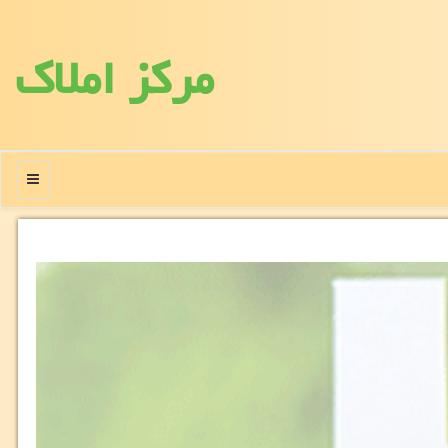
مركز املاك
منو