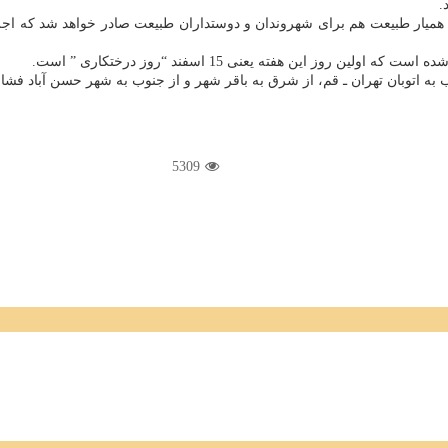
.
ت همیار طبیعت هم برای شهروندان و دوستداران طبیعت صادر خواهد شد كه 
ـ قم، از شرق به باقر شهر و از جنوب به شهر حسن آباد فشافویه محصور و در فاصله 13 كیلومت
5309