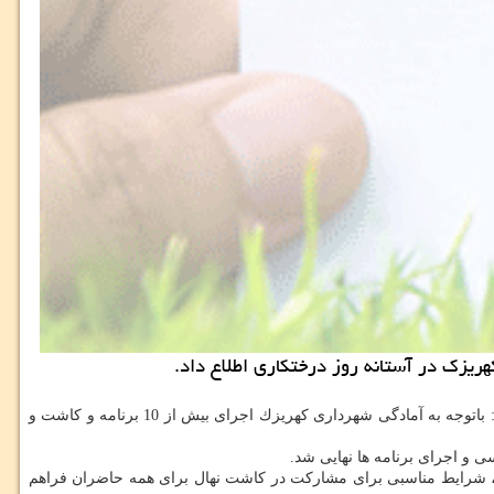
به گزارش مركز املاك به نقل از ایرنا، داریوش خطیر عصر شنبه در جلسه هماهنگی شهرداری و بخشداری كهریزك در آستانه روز درختكاری اظهار نمود: باتوجه به آمادگی شهرداری كهریزك اجرای بیش از 10 برنامه و كاشت و
 و اجرای برنامه ها نهایی شد.
، شرایط مناسبی برای مشاركت در كاشت نهال برای همه حاضران فراهم