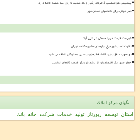
پیشبینی هواشناسی 3 خرداد رگبار و باد شدید تا روز سه شنبه ادامه دارد
خبر خوش برای متقاضیان مسکن مهر
فهرست قیمت خرید مسکن در نازی آباد
تفاوت تعجب آور نرخ اجاره در مناطق مختلف تهران
در صورت افزایش تقاضا، قطارهای بیشتری به ناوگان اضافه می شود
اخطار جدی یک اقتصاددان از رشد باردیگر قیمت کالاهای اساسی
تگهای مركز املاك
استان
توسعه
رپورتاژ
تولید
خدمات
شركت
خانه
بانك