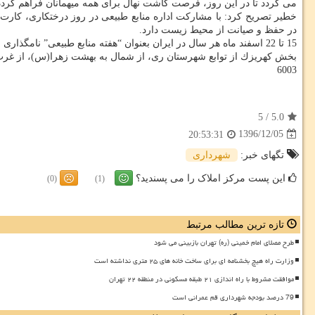
می گردد تا در این روز، فرصت كاشت نهال برای همه میهمانان فراهم گردد
خطیر تصریح كرد: با مشاركت اداره منابع طبیعی در روز درختكاری، كار
در حفظ و صیانت از محیط زیست دارد.
15 تا 22 اسفند ماه هر سال در ایران بعنوان “هفته منابع طبیعی” نامگذاری شده است كه اولین روز این هفته یعنی 15 اسفند “روز درختكاری ” است.
بخش كهریزك از توابع شهرستان ری، از شمال به بهشت زهرا(س)، از غرب به اتوبان تهران 
6003
5
/
5.0
1396/12/05
20:53:31
تگهای خبر:
شهرداری
این پست مرکز املاک را می پسندید؟
(0)
(1)
تازه ترین مطالب مرتبط
طرح مصلای امام خمینی (ره) تهران بازبینی می شود
وزارت راه هیچ بخشنامه ای برای ساخت خانه های ۲۵ متری نداشته است
موافقت مشروط با راه اندازی ۲۱ طبقه مسکونی در منطقه ۲۲ تهران
79 درصد بودجه شهرداری قم عمرانی است