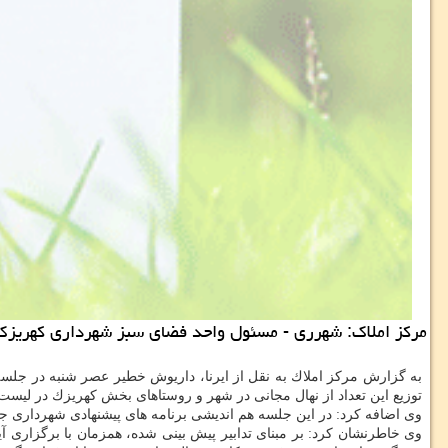
مركز املاك: شهرری - مسئول واحد فضای سبز شهرداری كهریزك از توزیع بیش از 35 هزار اصله نهال مجانی در14 دهیاری بخش كهریز
توزیع این تعداد از نهال مجانی در شهر و روستاهای بخش كهریزك در ل
وی اضافه كرد: در این جلسه هم اندیشی برنامه های پیشنهادی شهرداری ج
وی خاطرنشان كرد: بر مبنای تدابیر پیش بینی شده، همزمان با برگزاری 