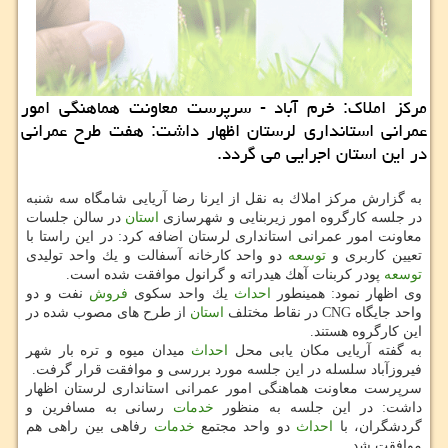
مركز املاك: خرم آباد - سرپرست معاونت هماهنگی امور
عمرانی استانداری لرستان اظهار داشت: هفت طرح عمرانی
در این استان اجرایی می گردد.
به گزارش مركز املاك به نقل از ایرنا رضا آریایی شامگاه سه شنبه
در جلسه كارگروه امور زیربنایی و شهرسازی
استان
در سالن جلسات
معاونت امور عمرانی استانداری لرستان اضافه كرد: در این راستا با
تعیین كاربری و
توسعه
دو واحد كارخانه آسفالت و یك واحد تولیدی
توسعه
پودر كربنات آهك هیدراته و گرانول موافقت شده است.
وی اظهار نمود: همینطور
احداث
یك واحد سكوی
فروش
نفت و دو
واحد جایگاه CNG در نقاط مختلف
استان
از طرح های مصوب شده در
این كارگروه هستند.
به گفته آریایی مكان یابی محل
احداث
میدان میوه و تره بار شهر
فیروزآباد سلسله در این جلسه مورد بررسی و موافقت قرار گرفت.
سرپرست معاونت هماهنگی امور عمرانی استانداری لرستان اظهار
داشت: در این جلسه به منظور
خدمات
رسانی به مسافرین و
گردشگران، با
احداث
دو واحد مجتمع
خدمات
رفاهی بین راهی هم
موافقت شد.