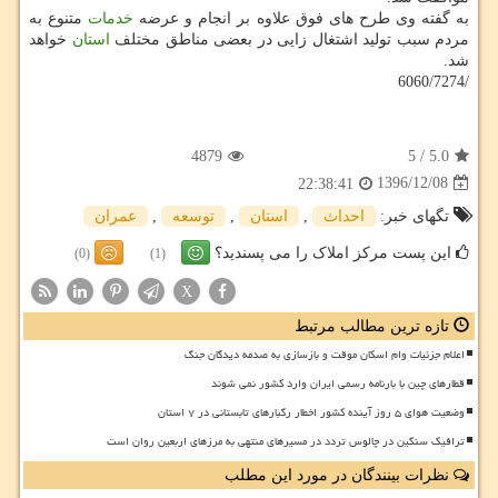
به گفته وی طرح های فوق علاوه بر انجام و عرضه
خدمات
متنوع به
مردم سبب تولید اشتغال زایی در بعضی مناطق مختلف
استان
خواهد
شد.
/6060/7274
4879
5
/
5.0
1396/12/08
22:38:41
تگهای خبر:
احداث
,
استان
,
توسعه
,
عمران
این پست مرکز املاک را می پسندید؟
(0)
(1)
X
تازه ترین مطالب مرتبط
اعلام جزئیات وام اسکان موقت و بازسازی به صدمه دیدگان جنگ
قطارهای چین با بارنامه رسمی ایران وارد کشور نمی شوند
وضعیت هوای ۵ روز آینده کشور اخطار رگبارهای تابستانی در ۷ استان
ترافیک سنگین در چالوس تردد در مسیرهای منتهی به مرزهای اربعین روان است
نظرات بینندگان در مورد این مطلب