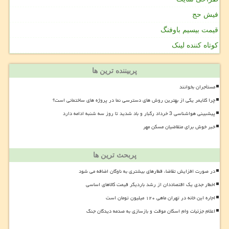
فیش حج
قیمت بیسیم باوفنگ
کوتاه کننده لینک
پربیننده ترین ها
مستأجران بخوانند
چرا کلایمر یکی از بهترین روش های دسترسی نما در پروژه های ساختمانی است؟
پیشبینی هواشناسی 3 خرداد رگبار و باد شدید تا روز سه شنبه ادامه دارد
خبر خوش برای متقاضیان مسکن مهر
پربحث ترین ها
در صورت افزایش تقاضا، قطارهای بیشتری به ناوگان اضافه می شود
اخطار جدی یک اقتصاددان از رشد باردیگر قیمت کالاهای اساسی
اجاره این خانه در تهران ماهی ۱۲۰ میلیون تومان است
اعلام جزئیات وام اسکان موقت و بازسازی به صدمه دیدگان جنگ