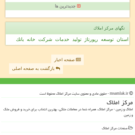
جدیدترین ها
تگهای مركز املاك
استان
توسعه
رپورتاژ
تولید
خدمات
شركت
خانه
بانك
صفحه اخبار
بازگشت به صفحه اصلی
msamlak.ir - حقوق مادی و معنوی سایت مركز املاك محفوظ است
مركز املاك
املاک و زمین - مرکز املاک، همراه شما در معاملات ملکی، بهترین انتخاب برای خرید و فروش ملک
و زمین
صفحات مركز املاك