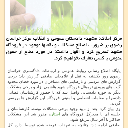
مركز املاك: مشهد- دادستان عمومی و انقلاب مركز خراسان
رضوی بر ضرورت اصلاح مشكلات و نقصها موجود در فرودگاه
مشهد تصریح كرد و اظهار داشت: در مورد دفاع از حقوق
عمومی با كسی تعارف نخواهیم كرد.
پایگاه اطلاع رسانی روابط عمومی و ارتباطات دادگستری خراسان
رضوی روز یكشنبه به نقل از غلامعلی صادقی گزارش داد: برخی
گزارش های مردمی و نارضایتی های مسافران در مورد فضای محدود
گیت های ورودی ترمینال فرودگاه شهید هاشمی نژاد و برخی مشكلات
دیگر به حوزه دادستانی واصل شد كه با حضور كارشناسان قضایی
دادسرا و مقامات انتظامی و امنیتی فرودگاه این گزارش ها بررسی
گردید.
وی بیان كرد: بعد از تایید وجود برخی مشكلات توسط كارشناسان و
جلسه ای با مدیركل فرودگاه های
استان
، مقرر شد این مشكلات
حداكثر تا آخر سال مرتفع شود.
صادقی ادامه داد: چنانچه به تعهدات عرضه شده توسط اداره كل