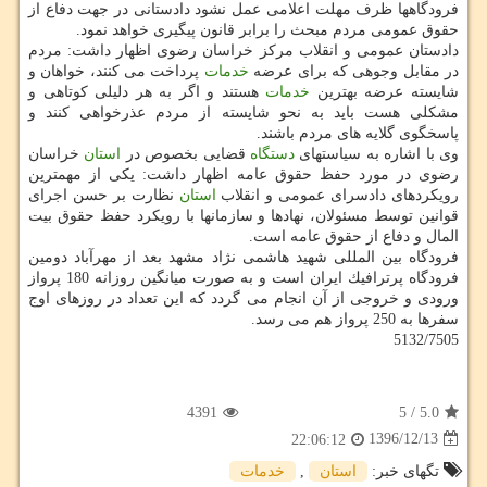
فرودگاهها ظرف مهلت اعلامی عمل نشود دادستانی در جهت دفاع از
حقوق عمومی مردم مبحث را برابر قانون پیگیری خواهد نمود.
دادستان عمومی و انقلاب مركز خراسان رضوی اظهار داشت: مردم
در مقابل وجوهی كه برای عرضه
خدمات
پرداخت می كنند، خواهان و
شایسته عرضه بهترین
خدمات
هستند و اگر به هر دلیلی كوتاهی و
مشكلی هست باید به نحو شایسته از مردم عذرخواهی كنند و
پاسخگوی گلایه های مردم باشند.
وی با اشاره به سیاستهای
دستگاه
قضایی بخصوص در
استان
خراسان
رضوی در مورد حفظ حقوق عامه اظهار داشت: یكی از مهمترین
رویكردهای دادسرای عمومی و انقلاب
استان
نظارت بر حسن اجرای
قوانین توسط مسئولان، نهادها و سازمانها با رویكرد حفظ حقوق بیت
المال و دفاع از حقوق عامه است.
فرودگاه بین المللی شهید هاشمی نژاد مشهد بعد از مهرآباد دومین
فرودگاه پرترافیك ایران است و به صورت میانگین روزانه 180 پرواز
ورودی و خروجی از آن انجام می گردد كه این تعداد در روزهای اوج
سفرها به 250 پرواز هم می رسد.
5132/7505
4391
5
/
5.0
1396/12/13
22:06:12
تگهای خبر:
استان
,
خدمات