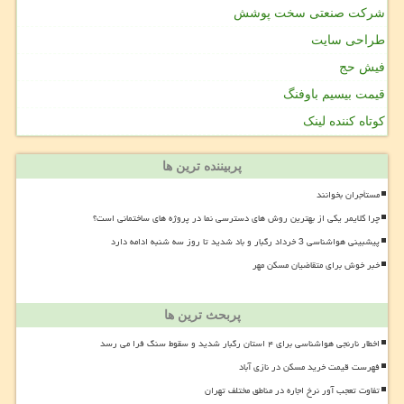
شرکت صنعتی سخت پوشش
طراحی سایت
فیش حج
قیمت بیسیم باوفنگ
کوتاه کننده لینک
پربیننده ترین ها
مستأجران بخوانند
چرا کلایمر یکی از بهترین روش های دسترسی نما در پروژه های ساختمانی است؟
پیشبینی هواشناسی 3 خرداد رگبار و باد شدید تا روز سه شنبه ادامه دارد
خبر خوش برای متقاضیان مسکن مهر
پربحث ترین ها
اخطار نارنجی هواشناسی برای ۴ استان رگبار شدید و سقوط سنگ فرا می رسد
فهرست قیمت خرید مسکن در نازی آباد
تفاوت تعجب آور نرخ اجاره در مناطق مختلف تهران