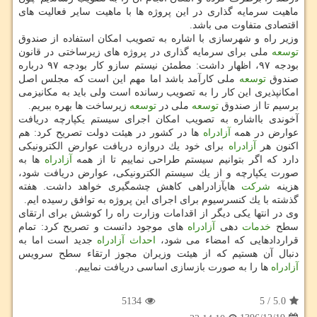
ماهیت سرمایه گذاری در این پروژه ها با ماهیت سایر فعالیت های
اقتصادی متفاوت می باشد.
وزیر راه و شهرسازی با اشاره به تصویب امكان استفاده از صندوق
توسعه
ملی برای سرمایه گذاری در پروژه های زیرساختی در قانون
بودجه ۹۷، اظهار داشت: مطمئن نیستم سازو كار بودجه ۹۷ درباره
صندوق
توسعه
ملی كارآمد باشد اما مهم این است كه مجلس اصل
امكانپذیری این كار را به تصویب رسانده است ولی باید به مكانیزمی
برسیم تا از صندوق
توسعه
ملی در
توسعه
زیرساخت ها بهره ببریم.
آخوندی بااشاره به تصویب امكان اجرای سیستم یكپارچه دریافت
عوارض در همه
آزادراه
ها در كشور در هیئت دولت تصریح كرد: هم
اكنون هر
آزادراه
برای خود یك دروازه دریافت عوارض الكترونیكی
دارد كه اگر بتوانیم سیستم طراحی نماییم تا از همه
آزادراه
ها به
صورت یكپارچه و از یك سیستم الكترونیكی، عوارض دریافت شود،
هزینه
شركت
هایآزادراهی كاهش چشمگیری خواهد داشت. هفته
گذشته با یك كنسرسیوم برای اجرای این پروژه به توافق رسیده ایم.
وی در انتها یكی دیگر از اقدامات وزارت راه را كوشش برای ارتقای
سطح
خدمات
دهی
آزادراه
های موجود دانست و تصریح كرد: تمام
قراردادهایی كه امضاء می شود،
احداث
آزادراه
جدید است اما به
دنبال آن هستیم كه از هیئت وزیران مجوز ارتقاء سطح سرویس
آزادراه
ها را به صورت بازسازی اساسی دریافت نماییم.
5134
5
/
5.0