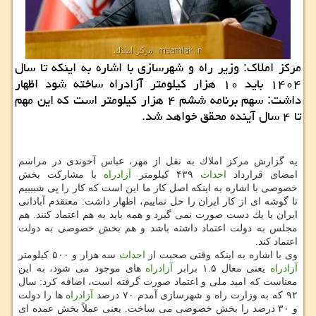
مركز املاك: وزیر راه و شهرسازی با اشاره به اینكه تا سال
۱۴۰۴ باید ۱۰ هزار كیلومتر آزادراه ساخته شود اظهار
داشت: سهم برنامه ششم ۴ هزار كیلومتر است كه این مهم
تا ۴ سال آینده محقق خواهد شد.
به گزارش مركز املاك به نقل از مهر، عباس آخوندی در مراسم
امضای قرارداد
احداث
۴۳۹ كیلومتر
آزادراه
با مشاركت بخش
خصوصی با اشاره به اینكه اصل كار ما این است كه كار را پی شبببیم
تا گوشه ای از كار ایران را حل نماییم، اظهار داشت: معتقدم آبادانی
ایران با یك دست صورت نمی گیرد و همه باید به هم اعتماد كنند. هم
مجلس به دولت اعتماد داشته باشد و هم بخش خصوصی به دولت
اعتماد كند.
وی با اشاره به اینكه وقتی صحبت از
احداث
سه هزار و ۵۰۰ كیلومتر
آزادراه
یعنی معال ۱.۵ برابر
آزادراه
های موجود می شود، به این
معناست كه امید ملی و اعتماد صورت گرفته است، اضافه كرد: سال
۹۲ كه به وزارت راه و شهرسازی آمدم ۷۰ درصد
آزادراه
ها را دولت
و ۳۰ درصد را بخش خصوصی می ساخت. یعنی عملاً بخش عمده ای