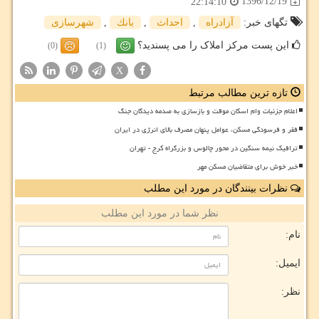
1396/12/19
22:14:10
تگهای خبر:
آزادراه
,
احداث
,
بانك
,
شهرسازی
این پست مرکز املاک را می پسندید؟
(0)
(1)
X
تازه ترین مطالب مرتبط
اعلام جزئیات وام اسکان موقت و بازسازی به صدمه دیدگان جنگ
فقر و فرسودگی مسکن، عوامل پنهان مصرف بالای انرژی در ایران
ترافیک نیمه سنگین در محور چالوس و بزرگراه کرج - تهران
خبر خوش برای متقاضیان مسکن مهر
نظرات بینندگان در مورد این مطلب
نظر شما در مورد این مطلب
نام:
ایمیل:
نظر: