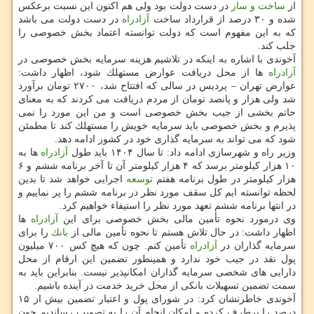
از
ساخت و ساز
در دست دولت بود ولی هم اكنون این نسبت برعكس
شده و ۳۰ درصد از قرارداد ساخت
آزادراه
در دست دولت می باشد
كه به این مفهوم است كه دولت توانسته اعتماد بخش خصوصی را
جلب كند.
آخوندی با اشاره به اینكه در تلاشیم هزینه سرمایه بخش خصوصی در
آزادراه
ها از محل دریافت عوارض مستهلك شود، اظهار داشت:
عوارض تهران – پردیس در سالی كه افتتاح شد، ۲۷۰۰ تومان برآورد
شد ولی هزار و پانصد تومان از مردم دریافت می كردند كه به معنای
حاتم بخشی از جیب بخش خصوصی است و من این مورد را نمی
پذیرم و بخش خصوصی باید سرمایه خویش را مستهلك كند تا مطمئن
شود كه می تواند به سرمایه گذاری خود در كشور ادامه دهد.
وزیر راه و شهرسازی ادامه داد: تا سال ۱۴۰۴ باید طول
آزادراه
ها به
۱۰ هزار كیلومتر برسد كه ۴ هزار كیلومتر آن تا آخر برنامه ششم و ۶
هزار كیلومتر در طول برنامه هفتم
توسعه
اجرایی خواهد شد تا بدین
لحظه توانسته ایم كل سقف مورد نظر در برنامه ششم را پر نماییم و
در انتها برنامه ششم تعهد مورد نظر را استیفاء خواهیم كرد.
وی درمورد نحوه تأمین مالی بخش خصوصی برای این
آزادراه
ها
اظهار داشت: در حال تلاش هستم تا نحوه تأمین مالی از
بانك
را برای
سرمایه گذاران در
آزادراه
تأمین كنم. چون كه هیچ كس ۷۰۰ میلیون
پول نقد در جیب خود ندارد و همینطور تضمین این ارقام از محل
دارایی های شخصی سرمایه گذاران امكانپذیر نیست. بنابراین باید به
سمت تضمین تسهیلات بانكی از محل خرید خدمت در آینده باشیم.
آخوندی خاطرنشان كرد: در شورای پول و اعتبار تضمین بیش از ۱۵
درصد را برطرف كرده و امكان انجام آن را به تصویب رساندیم چون