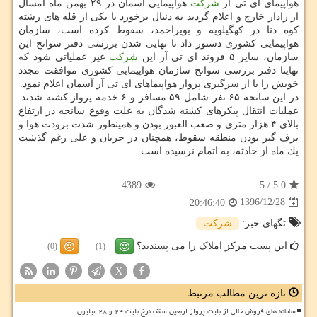
هواپیمای ای تی آر
شركت
هواپیمایی آسمان در ۲۹ بهمن ماه امسال
از رادار خارج و اعلام گردید به دنبال برخورد با یكی از قله های رشته
كوه دنا در كهگیلویه و بویراحمد، سقوط كرده است، سازمان
هواپیمایی كشوری دستور داد تا نهایی شدن بررسی دفتر سوانح این
سازمان، سایر ۵ فروند ای تی آر این
شركت
غیر عملیاتی شود كه
نهایتا دفتر بررسی سوانح سازمان هواپیمایی كشوری موافقت مجدد
خویش را با از سرگیری پرواز هواپیماهای ای تی آر آسمان اعلام نمود.
در این سانحه ۶۵ نفر شامل ۵۹ مسافر و ۶ خدمه پرواز كشته شدند.
عملیات انتقال پیكرهای كشته شدگان به علت وقوع سانحه در ارتفاع
بالای ۴ هزار متری و صعب العبور بودن و همینطور شدت برودت هوا و
برف گیر بودن منطقه سقوط، همچنان در جریان و علی رغم گذشت
یك ماه از حادثه، به اتمام نرسیده است.
4389
5
/
5.0
1396/12/28
20:46:40
تگهای خبر:
شركت
این پست مرکز املاک را می پسندید؟
(0)
(1)
X
تازه ترین مطالب مرتبط
سامانه های فروش خالی از بلیت پرواز اربعین سقف نرخ بلیت ۲۴ و ۲۸ میلیون