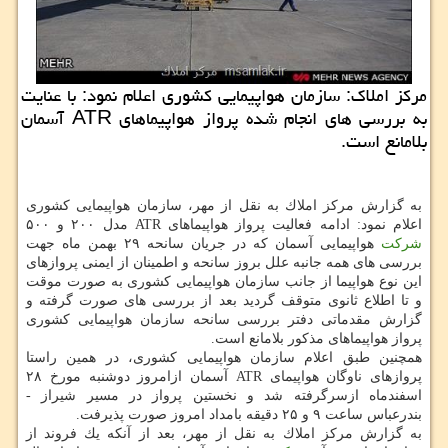
مركز املاك: سازمان هواپیمایی كشوری اعلام نمود: با عنایت
به بررسی های انجام شده پرواز هواپیماهای ATR آسمان
بلامانع است.
به گزارش مركز املاك به نقل از مهر، سازمان هواپیمایی كشوری
اعلام نمود: ادامه فعالیت پرواز هواپیماهای ATR مدل ۲۰۰ و ۵۰۰
شركت
هواپیمایی آسمان كه در جریان سانحه ۲۹ بهمن ماه جهت
بررسی های همه جانبه علل بروز سانحه و اطمینان از ایمنی پروازهای
این نوع هواپیما از جانب سازمان هواپیمایی كشوری به صورت موقت
و تا اطلاع ثانوی متوقف گردید بعد از بررسی های صورت گرفته و
گزارش مقدماتی دفتر بررسی سانحه سازمان هواپیمایی كشوری
پرواز هواپیماهای مذكور بلامانع است.
همچنین طبق اعلام سازمان هواپیمایی كشوری، در همین راستا
پروازهای ناوگان هواپیمای ATR آسمان ازامروز دوشنبه مورخ ۲۸
اسفندماه ازسرگرفته شد و نخستین پرواز در مسیر شیراز -
بندرعباس ساعت ۹ و ۲۵ دقیقه بامداد امروز صورت پذیرفت.
به گزارش مركز املاك به نقل از مهر، بعد از آنكه یك فروند از