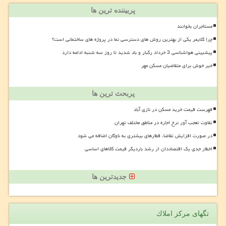
پربیننده ترین ها
مستأجران بخوانند
چرا کلایمر یکی از بهترین روش های دسترسی نما در پروژه های ساختمانی است؟
پیشبینی هواشناسی 3 خرداد رگبار و باد شدید تا روز سه شنبه ادامه دارد
خبر خوش برای متقاضیان مسکن مهر
پربحث ترین ها
فهرست قیمت خرید مسکن در نازی آباد
تفاوت تعجب آور نرخ اجاره در مناطق مختلف تهران
در صورت افزایش تقاضا، قطارهای بیشتری به ناوگان اضافه می شود
اخطار جدی یک اقتصاددان از رشد باردیگر قیمت کالاهای اساسی
جدیدترین ها
تگهای مركز املاك