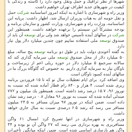
شهرها از نظر ترافیك و حمل ونقل وجود دارد را كاسته و زندگی با
كیفیت در شهرهای جدید اطراف تهران خواهیم داشت.
وزیر راه و شهرسازی با اشاره به اینكه امروز اساسنامه
شركت
حمل
و نقل حومه ای به هیات وزیران ارسال شد، اظهار داشت: برپایه این
اساسنامه، وزارت راه و شهرسازی، وزارت كشور و سازمان برنامه و
بودجه مشتركاً این سیستم را برعهده خواهند داشت. همینطور این
شركت
در سالهای آینده تأسیس خواهد شد ولی برای
توسعه
آن باید از
صندوق
توسعه
ملی استفاده نماییم چون چندین میلیارد دلار پول نیاز
دارد.
به گفته آخوندی دولت باید در طول دو برنامه
توسعه
پنج ساله، مبلغ
۵۰ میلیارد دلار از محل صندوق
توسعه
ملی سرمایه گذاری كند كه
سالانه سرجمع ۵ میلیارد دلار در حوزه ریلی اعم از زیرساخت و
ناوگان نیاز به سرمایه گذاری داریم. به خصوص كه گلوگاه بزرگ ما در
سالهای آینده كمبود ناوگان است.
وی اضافه كرد: برای ایام تعطیلات سال نو كه تا ۱۵ فروردین برنامه
ریزی شده است، ۴ هزار و ۸۴۰ رام قطار آماده شده كه نسبت به
نوروز ۹۶، ۱۵.۷ درصد رشد داشته است. همینطور یك میلیون و ۷۷۲
صندلی آماده شده كه نسبت به نوروز ۹۶ معادل ۰.۸ درصد رشد نشان
داده است. ضمن اینكه در نوروز ۹۷ میزان مسافر به ۲۴.۵ میلیون
مسافر می رسد كه رشد ۶.۵ درصدی نسبت به سال جاری خواهد
داشت.
وزیر راه و شهرسازی در انتها تصریح كرد: امسال ۶۱ واگن
مسافربری به بهره برداری می رسد كه ۲۷ واگن آن نو بوده و ۳۴
واگن هم بازسازی اساسی شده است. ضمن اینكه میانگین تأخیرات