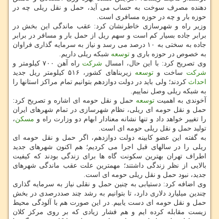
دهنده مصرف سوخت به حساب می آید، حمل و نقل ریلی چه در
حوزه بار و چه در حوزه مسافری است.
وزیر راه و شهرسازی خاطرنشان كرد: عقب ماندگی این بخش در
برابر جاده بسیار كم است و سهم ریل از حمل بار و مسافر در برابر
جاده به سختی به ۱۰ درصد می رسد و نیاز به سرمایه گذاری فراوان
به خصوص در حوزه باری و
توسعه
شبكه ریلی داریم.
وی تصریح كرد: با این حال، امسال
شركت
راه آهن ۷۰۰ كیلومتر و
شركت
ساخت و
توسعه
زیربناهای كشور، ۵۱۶ كیلومتر ریل جدید
احداث
كردند؛ ولی باید در دولت دوازدهم بتوانیم تمام مراكز استانها را
به شبكه ریلی وصل نماییم.
آخوندی به اهمیت
توسعه
حمل و نقل حومه ای اشاره و تصریح كرد:
حمل و نقل حومه ای ریلی، نظام شهرسازی در تمام شهرهای ایران
را تغییر خواهد داد و تنها نشانه معنادار ابهام دو وزارت راه و
مسكن
،
تولید حمل و نقل ریلی حومه ای است.
به گفته این عضو كابینه دولت دوازدهم، اگر حمل و نقل حومه ای
ریلی را در سالهای قبل اجرا می كردیم؛ هم اكنون شهرهای جدید
اطراف تهران بهترین سكونت گاه ها برای زندگی بودند كه كیفیت
بالایی از نظر زندگی داشتند؛ مهمترین علت عقب ماندگی شهرهای
جدید، نبود حمل و نقل ریلی حومه ای است.
وی اضافه كرد: دستیابی به چنین حمل و نقلی نیاز به سرمایه گذاری
چندین میلیارد دلاری دارد، تا بتوانیم به رشد چند صددرصدی در بخش
حمل و نقل حومه ای دست یابیم. در این صورت هم با آلودگی محیط
زیست مقابله كرده ایم و هم فشار زیادی كه بر روی مركز كلان