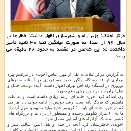
مركز املاك: وزیر راه و شهرسازی اظهار داشت: قطارها در
سال ۹۶ از مبدأ، به صورت میانگین تنها ۳۰ ثانیه تأخیر
داشتند كه این شاخص در مقصد به حدود ۲۸ دقیقه می
رسد.
به گزارش مركز املاك به نقل از مهر، عباس آخوندی در مراسم بهره
برداری از ۶۱
دستگاه
واگن جدید مسافربری در آستانه سفرهای
نوروزی در ایستگاه راه آهن تهران اظهار داشت: آینده
توسعه
حمل و
نقل ایران باید در حوزه ریلی رقم بخورد.
وی اضافه كرد: حوزه جاده ای، رشد زیادی داشته است و به علت
ماهیتش كه فردگرایانه است، رشد خویش را ادامه خواهد داد؛ هر چند
كه در حوزه جاده ای باید ۱۰ كریدور جدید تولید نماییم و طول
آزادراه
ها به ۱۰ هزار كیلومتر رسیده و همینطور
آزادراه
ها و بزرگراه های
كشور به شبكه
آزادراه
های آسیایی متصل شود.
آخوندی خاطرنشان كرد: آنچه در حمل و نقل ایمن، سالم، سبز و
دوستدار محیط زیست، افزایش دهنده بهره وری اقتصادی و كاهش