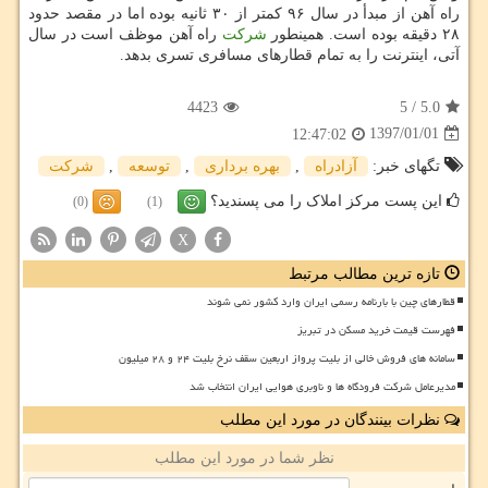
راه آهن از مبدأ در سال ۹۶ كمتر از ۳۰ ثانیه بوده اما در مقصد حدود
۲۸ دقیقه بوده است. همینطور
شركت
راه آهن موظف است در سال
آتی، اینترنت را به تمام قطارهای مسافری تسری بدهد.
4423
5
/
5.0
1397/01/01
12:47:02
تگهای خبر:
آزادراه
,
بهره برداری
,
توسعه
,
شركت
این پست مرکز املاک را می پسندید؟
(0)
(1)
X
تازه ترین مطالب مرتبط
قطارهای چین با بارنامه رسمی ایران وارد کشور نمی شوند
فهرست قیمت خرید مسکن در تبریز
سامانه های فروش خالی از بلیت پرواز اربعین سقف نرخ بلیت ۲۴ و ۲۸ میلیون
مدیرعامل شرکت فرودگاه ها و ناوبری هوایی ایران انتخاب شد
نظرات بینندگان در مورد این مطلب
نظر شما در مورد این مطلب