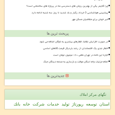
چرا کلایمر یکی از بهترین روش های دسترسی نما در پروژه های ساختمانی است؟
پیشبینی هواشناسی 3 خرداد رگبار و باد شدید تا روز سه شنبه ادامه دارد
خبر خوش برای متقاضیان مسکن مهر
پربحث ترین ها
در صورت افزایش تقاضا، قطارهای بیشتری به ناوگان اضافه می شود
اخطار جدی یک اقتصاددان از رشد باردیگر قیمت کالاهای اساسی
اجاره این خانه در تهران ماهی ۱۲۰ میلیون تومان است
اعلام جزئیات وام اسکان موقت و بازسازی به صدمه دیدگان جنگ
جدیدترین ها
تگهای مركز املاك
استان
توسعه
رپورتاژ
تولید
خدمات
شركت
خانه
بانك