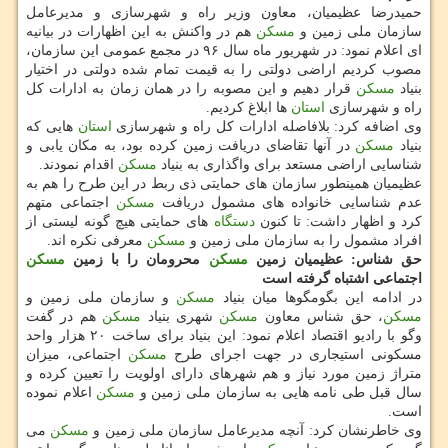
حمیدرضا عظیمیان، معاون وزیر راه و شهرسازی و مدیرعامل
سازمان ملی زمین و
مسكن
هم در واكنش به این اظهارات در بیانیه
ای اعلام نمود: در شهریور ماه سال ۹۶ در مجمع عمومی این سازمان،
مصوب كردیم اراضی دولتی را به قیمت تمام شده دولتی در اختیار
بنیاد
مسكن
قرار دهیم و این مصوبه را در همان زمان به ادارات كل
راه و شهرسازی
استان
ها ابلاغ كردیم.
وی اضافه كرد: بلافاصله ادارات كل راه و شهرسازی
استان
هایی كه
بنیاد
مسكن
در آنها تقاضای دریافت زمین كرده بود، به مكان یابی و
شناسایی اراضی مستعد برای واگذاری به بنیاد
مسكن
اقدام نمودند.
عظیمیان همینطور سازمان های حمایتی ذی ربط در این طرح را هم به
عدم شناسایی خانواده های مشمول دریافت
مسكن
اجتماعی متهم
كرد و اظهار داشت: تا كنون
دستگاه
های حمایتی هیچ گونه لیستی از
افراد مشمول را به سازمان ملی زمین و
مسكن
معرفی نكره اند.
حق شناس: عظیمیان زمین
مسكن
محرومان را با زمین
مسكن
اجتماعی اشتباه گرفته است
در ادامه این بگومگوها میان بنیاد
مسكن
و سازمان ملی زمین و
مسكن
، حق شناس معاون
مسكن
شهری بنیاد
مسكن
هم در گفت
وگو با رادیو اقتصاد اعلام نمود: این بنیاد برای ساخت ۲۰ هزار واحد
مسكونی استیجاری در جهت اجرای طرح
مسكن
اجتماعی، میزان
متراژ زمین مورد نیاز و هم شهرهای دارای اولویت را تعیین كرده و
سال قبل طی نامه هایی به سازمان ملی زمین و
مسكن
اعلام نموده
است.
وی خاطرنشان كرد: آنچه مدیرعامل سازمان ملی زمین و
مسكن
می