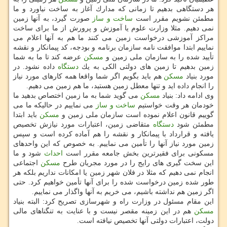
هر دستگاهی بدهیم تا زمانی كه مدارك آغاز به ساخت نیاورد و ما
مطمئن نشویم مقرر است
ساخت و ساز
صورت گیرد، به آنها زمین
نمی دهیم. مثلا وزارت علوم یا آموزش و پرورش از ما برای ساخت
مراكز آموزشی درخواست زمین می كنند ما هم به آنها اعلام می
نماییم ابتدا موافقت نامه سازمان برنامه و بودجه، كد پیمانكار و نقشه
تأیید شده را به سازمان ملی زمین و
مسكن
عرضه كند تا ما به شما
زمین بدهیم تا زمین های دولتی الكی به یك
دستگاه
داده نشود. در
مورد بنیاد
مسكن
هم باید بگویم اگر شما واقعا همه كارهای مورد نیاز
را انجام داده اید و تنها معطل زمین هستید، ما هم زمین می دهیم.
وی ادامه داد: بنیاد
مسكن
می گوید شما به ما زمین اختصاص بدهید ما
خودمان هر وقت خواستیم
ساخت و ساز
می نماییم در حالیكه ما می
گوییم قانون اعلام نموده است سازمان ملی زمین و
مسكن
باید ابتدا
مطمئن شود
دستگاه
متقاضی زمین، اعتبارات مورد نیازش تخصیص
یافته و قرارداد با پیمانكار و نقشه را هم آماده كرده است و سپس
زمین مورد نیاز آنها را تأمین می نماییم. به خصوص كه این واحدهای
مسكونی برای فقیرترین بخش جامعه مقرر است
احداث
شود و ما
این سخت گیری های رایج را در مورد مجریان طرح
مسكن
اجتماعی
انجام نمی دهیم كه مثلا در فلان شهر زمین یا امكانات نداریم بلكه هر
طور شده زمین درخواست شده را برای آنها تأمین خواهیم كرد. حتی
اگر زمین هم نداشته باشیم، می خریم به آنها واگذار می نماییم.
این مقام مسئول در وزارت راه و شهرسازی تصریح كرد: البته بنیاد
مسكن
هم در این زمینه مقصر نیست و با عنایت به تنگناهای مالی
دولت، اعتبارات دولتی آنها تخصیص نیافته است.