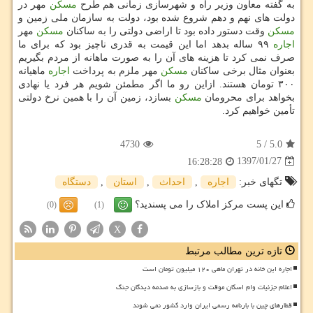
به گفته معاون وزیر راه و شهرسازی زمانی هم طرح
مسكن
مهر در
دولت های نهم و دهم شروع شده بود، دولت به سازمان ملی زمین و
مسكن
وقت دستور داده بود تا اراضی دولتی را به ساكنان
مسكن
مهر
اجاره
۹۹ ساله بدهد اما این قیمت به قدری ناچیز بود كه برای ما
صرف نمی كرد تا هزینه های آن را به صورت ماهانه از مردم بگیریم
بعنوان مثال برخی ساكنان
مسكن
مهر ملزم به پرداخت
اجاره
ماهیانه
۳۰۰ تومان هستند. ازاین رو ما اگر مطمئن شویم هر فرد یا نهادی
بخواهد برای محرومان
مسكن
بسازد، زمین آن را با همین نرخ دولتی
تأمین خواهیم كرد.
4730
5
/
5.0
1397/01/27
16:28:28
تگهای خبر:
اجاره
,
احداث
,
استان
,
دستگاه
این پست مرکز املاک را می پسندید؟
(0)
(1)
X
تازه ترین مطالب مرتبط
اجاره این خانه در تهران ماهی ۱۲۰ میلیون تومان است
اعلام جزئیات وام اسکان موقت و بازسازی به صدمه دیدگان جنگ
قطارهای چین با بارنامه رسمی ایران وارد کشور نمی شوند