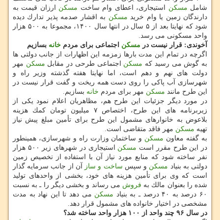
شامل
مسكن
استیجاری، اعطای وام ساخت
مسكن
ارزان قیمت به
دارندگان زمین یا وام خرید
مسكن
به اقشار صدمه پذیر تدارك دیده
شود كه نهایتا بعد از ۵ سال در انتها سال ۱۴۰۰، مجموعا به ۵۰۰ هزار
واحد مسكونی می رسد.
آخوندی: قرار نیست در
مسكن
اجتماعی برای مردم
خانه
بسازیم
اگرچه در تمام این مدت بارها زمزمه این اظهارات از جانب دولتی ها
به گوش می رسید كه
مسكن
اجتماعی طرحی در مقابل
مسكن
مهر
دولت های نهم و دهم است، اما نهایتا هفته گذشته وزیر راه و
شهرسازی آب پاكی را روی دست همه ریخت و گفت قرار نیست در
این طرح مانند
مسكن
مهر برای مردم
خانه
بسازیم.
در مورد دیگر جزئیات این طرح هم، مظاهریان اعلام نمود یكی از
زیربرنامه های این طرح، اختصاص ۷ میلیون تومان كمك هزینه
بلاعوض به خانوارهای مشمول این طرح برای تأمین مبلغ پیش نیاز
تهیه
مسكن
مهر فاقد متقاضی است.
به گفته معاون
مسكن
و ساختمان وزارت راه و شهرسازی، همینطور
در این طرح مقرر است
مسكن
استیجاری در شهرهای زیر ۵۰۰ هزار
نفر ساخته شود كه منابع مورد نیاز آن با استفاده از تخصیص زمین
دولتی به بنیاد
مسكن
و سپس
ساخت و ساز
آن از جانب سرمایه گذار
است كه وی برای تأمین هزینه های خود، بخشی از واحدهای تولید
شده را بعنوان مالك به
فروش
می رساند و بخشی دیگر را ـ به نسبت
۶۰ درصد به ۴۰ درصد ـ به بنیاد
مسكن
می دهد تا این نهاد به مدت
مشخصی در اختیار خانواده های مشمول قرار دهد.
در سال ۹۶ چند واحد از ۱۰۰ هزار واحد ساخته شد؟