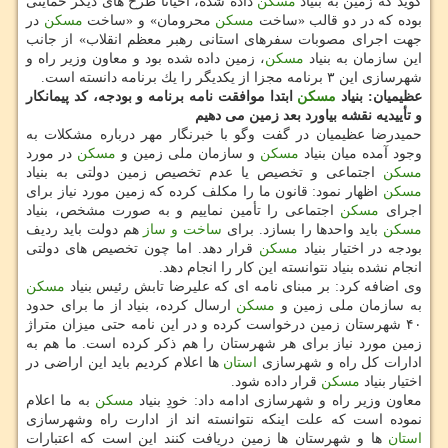
گوید كه زمین به بنیاد
مسكن
داده شده، احیانا طرح های دیگر حمایتی
بوده كه در دو قالب «ساخت
مسكن
محرومان» و «ساخت
مسكن
در
جهت اجرای مصوبات سفرهای استانی رهبر معظم انقلاب» از جانب
این سازمان به بنیاد
مسكن
، زمین داده شده بود و معاون وزیر راه و
شهرسازی این ۳ برنامه مجزا از یكدیگر را یك برنامه دانسته است.
عظیمیان: بنیاد
مسكن
ابتدا موافقت نامه برنامه و بودجه، كد پیمانكار
و تأییدیه نقشه بیاورد بعد زمین می دهیم
حمیدرضا عظیمیان در گفت وگو با خبرنگار مهر درباره مشكلات به
وجود آمده میان بنیاد
مسكن
و سازمان ملی زمین و
مسكن
در مورد
مسكن
اجتماعی و تخصیص یا عدم تخصیص زمین دولتی به بنیاد
مسكن
اظهار نمود: قانون ما را مكلف كرده كه زمین مورد نیاز برای
اجرای
مسكن
اجتماعی را تأمین نماییم و به صورت مشخص، بنیاد
مسكن
باید واحدها را بسازد. برای
ساخت و ساز
هم دولت باید ردیف
بودجه در اختیار بنیاد
مسكن
قرار دهد. اما چون تخصیص های دولتی
انجام نشده بنیاد نتوانسته این كار را انجام دهد.
وی اضافه كرد: بر مبنای نامه ای كه علیرضا تابش رئیس بنیاد
مسكن
به سازمان ملی زمین و
مسكن
ارسال كرده، بنیاد از ما برای حدود
۴۰ شهرستان زمین درخواست كرده و در این نامه حتی میزان متراژ
زمین مورد نیاز برای هر شهرستان را هم ذكر كرده است. ما هم به
ادارات كل راه و شهرسازی
استان
ها اعلام كردیم باید این اراضی در
اختیار بنیاد
مسكن
قرار داده شود.
معاون وزیر راه و شهرسازی ادامه داد: خودِ بنیاد
مسكن
به ما اعلام
نموده است كه علت اینكه نتوانسته اند از ادارت راه وشهرسازی
استان
ها و شهرستان ها زمین دریافت كنند این است كه اعتبارات