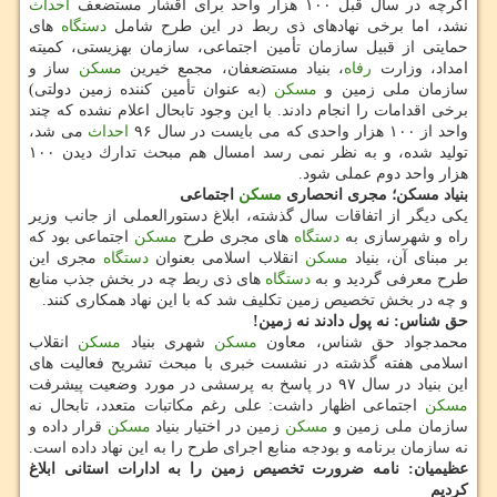
اگرچه در سال قبل ۱۰۰ هزار واحد برای اقشار مستضعف
احداث
نشد، اما برخی نهادهای ذی ربط در این طرح شامل
دستگاه
های
حمایتی از قبیل سازمان تأمین اجتماعی، سازمان بهزیستی، كمیته
امداد، وزارت
رفاه
، بنیاد مستضعفان، مجمع خیرین
مسكن
ساز و
سازمان ملی زمین و
مسكن
(به عنوان تأمین كننده زمین دولتی)
برخی اقدامات را انجام دادند. با این وجود تابحال اعلام نشده كه چند
واحد از ۱۰۰ هزار واحدی كه می بایست در سال ۹۶
احداث
می شد،
تولید شده، و به نظر نمی رسد امسال هم مبحث تدارك دیدن ۱۰۰
هزار واحد دوم عملی شود.
بنیاد مسكن؛ مجری انحصاری
مسكن
اجتماعی
یكی دیگر از اتفاقات سال گذشته، ابلاغ دستورالعملی از جانب وزیر
راه و شهرسازی به
دستگاه
های مجری طرح
مسكن
اجتماعی بود كه
بر مبنای آن، بنیاد
مسكن
انقلاب اسلامی بعنوان
دستگاه
مجری این
طرح معرفی گردید و به
دستگاه
های ذی ربط چه در بخش جذب منابع
و چه در بخش تخصیص زمین تكلیف شد كه با این نهاد همكاری كنند.
حق شناس: نه پول دادند نه زمین!
محمدجواد حق شناس، معاون
مسكن
شهری بنیاد
مسكن
انقلاب
اسلامی هفته گذشته در نشست خبری با مبحث تشریح فعالیت های
این بنیاد در سال ۹۷ در پاسخ به پرسشی در مورد وضعیت پیشرفت
مسكن
اجتماعی اظهار داشت: علی رغم مكاتبات متعدد، تابحال نه
سازمان ملی زمین و
مسكن
زمین در اختیار بنیاد
مسكن
قرار داده و
نه سازمان برنامه و بودجه منابع اجرای طرح را به این نهاد داده است.
عظیمیان: نامه ضرورت تخصیص زمین را به ادارات استانی ابلاغ
كردیم