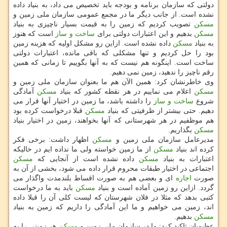
دولتی كه سازمان برنامه و بودجه باید تخصیص می داد، به بنیاد داده
نشده است. از جانب دیگر ما در مجمع عمومی سازمان ملی زمین و
مسكن
تصویب كردیم كه زمین را به قیمت بسیار ناچیزی به بنیاد
مسكن
بدهیم و این اعتبارات دولتی برای
ساخت و ساز
است كه هنوز
به بنیاد
مسكن
داده نشده است. ازاین رو مشكل اولیه كه هزینه زمین
بود را حل كردیم و تنها مشكلی كه باقی مانده، اعتبارات دولتی
ساخت است. اینگونه هم نیست كه به آنها بگوییم تا زمانی كه همین
رقم ناچیز را ندهید، زمین نمی دهیم.
وی خاطرنشان كرد: همین الآن هم ما بعنوان سازمان ملی زمین و
مسكن
اعلام می نماییم در هر نقطه كشور كه بنیاد
مسكن
آمادگی
شروع
ساخت و ساز
را داشته باشد، ما زمین در اختیار آنها قرار می
دهیم. حتی بیشتر از ظرفیتی كه بنیاد
مسكن
قبلا درخواست كرده بود
هم موظفیم در هر شهرستانی كه آنها بخواهند، زمین در اختیار بنیاد
مسكن
بگذاریم.
مدیرعامل سازمان ملی زمین و
مسكن
اظهار داشت: برخی فكر
كرده اند بنیاد
مسكن
از ما زمین خواسته ولی ما نداده ایم در حالیكه
اعتبارات به بنیاد
مسكن
داده نشده است از آنجایی كه
مسكن
اجتماعی در اختیار طبقات محروم قرار داده می شود، بخشی از آن به
صورت
اجاره
ای و بعضی هم به صورت اقساط بلندمدت واگذار می
گردد. ازاین رو زمین آماده است و بنیاد
مسكن
باید به ما درخواست
كتبی بدهد كه مثلا در فلان شهرستان كه لیست كلی آن را قبلا داده
اند، زمین می خواهیم و ما این آمادگی را داریم كه زمین به بنیاد
مسكن
بدهیم.
عظیمیان تاكید كرد: ما در سازمان ملی زمین و
مسكن
هر زمینی را به