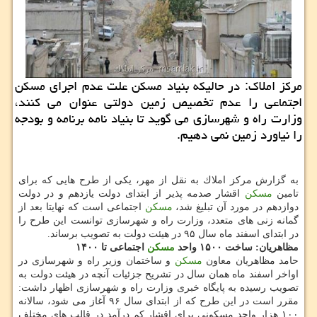
مركز املاك: در حالیكه بنیاد مسكن علت عدم اجرای مسكن
اجتماعی را عدم تخصیص زمین دولتی عنوان می كنند،
وزارت راه و شهرسازی می گوید تا بنیاد نامه برنامه و بودجه
را نیاورد زمین نمی دهیم.
به گزارش مركز املاك به نقل از مهر، یكی از طرح هایی كه برای
تامین
مسكن
اقشار صدمه پذیر از ابتدای دولت یازدهم و در دولت
دوازدهم در مورد آن تبلیغ شد،
مسكن
اجتماعی است كه نهایتا بعد از
گمانه زنی های متعدد، وزارت راه و شهرسازی توانست این طرح را
در ابتدای اسفند ماه سال ۹۵ در هیئت دولت به تصویب برساند.
مظاهریان: ساخت ۱۵۰۰ واحد
مسكن
اجتماعی تا ۱۴۰۰
حامد مظاهریان معاون
مسكن
و ساختمان وزیر راه و شهرسازی در
اواخر اسفند ماه همان سال در تشریح جزئیات آنچه در هیئت دولت به
تصویب رسیده به پایگاه خبری وزارت راه و شهرسازی اظهار داشت:
مقرر است در این طرح كه از ابتدای سال ۹۶ آغاز می شود، سالانه
۱۰۰ هزار واحد مسكونی برای اقشار كم درآمد در قالب های مختلف