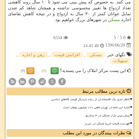
می كنند. به خصوص كه پیش بینی می شود تا ۱۰ سال روند كاهشی
تعداد ازدواج ها تغییر محسوسی نداشته و همچنان شاهد كم شدن
تمایل جوانان كمتر از ۳۰ سال به ازدواج و در نتیجه كاهش تقاضای
اجاره
مسكن
در شهرهای بزرگ خواهیم بود.
6554
5
/
5.0
1396/06/20
14:41:40
تگهای خبر:
مسكن
,
افزایش قیمت
,
رهن و اجاره
,
تسهیلات
این پست مرکز املاک را می پسندید؟
(0)
(1)
X
تازه ترین مطالب مرتبط
اخطار جدی یک اقتصاددان از رشد باردیگر قیمت کالاهای اساسی
اجاره این خانه در تهران ماهی ۱۲۰ میلیون تومان است
پیش بینی بازار مسکن در ۳ سناریو
فهرست قیمت خرید مسکن در تبریز
نظرات بینندگان در مورد این مطلب