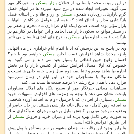
در این زمینه، محمد باستانی، از فعالان
بازار مسكن
به خبرنگار مهر
می گوید: تغییرات ایجاد شده در نرخ سود سپرده ها در انتهای فصل
گرم بازارهای زودبازده همچون
مسكن
و ارز و طلا و در آستانه فصل
بازگشایی مدارس اتفاق افتاد كه همه این عوامل در كاهش التهابات
بازار مؤثر بوده است، ضمن اینكه ایام عزاداری ماه محرم و صفر نیز
در بیشتر مواقع به سكون بازار می انجامد و این عوامل در كنار هم در
بازگشت قیمت اجاره بهای
مسكن
به نرخ های ابتدای تابستان بی تأثیر
نیستند.
وی در پاسخ به این پرسش كه آیا با اتمام ایام عزاداری در ماه انتهایی
پاییز، مجددا شاهد افزایش قیمت اجاره
مسكن
خواهیم بود یا خیر؟
احتمال وقوع چنین اتفاقی را بسیار بعید می داند و می گوید: به
خصوص كه اولا امسال افزایش بیشتر از كشش بازار را در بخش
اجاره بها شاهد بودیم و ثانیا نیمه دوم سال زمان جابه جایی ها نیست و
مالكان معمولا با مستأجران خود در این ایام در زمان سررسید
قراردادها، با همان نرخ رشد ۱۰ درصد قیمت ها تمدید می كنند.
مشاهدات میدانی خبرنگار مهر از سطح بنگاه های املاك مشاوران
پایتخت نشان می دهد با توجه به زمزمه های افزایش تسهیلات خرید
مسكن
، بسیاری از افرادی كه با فرمول «وام به اضافه آورده شخصی
به اضافه رهن كامل» به دنبال خانه دار شدن هستند، در حال حاضر از
وضعیت موجود مبنی بر كاهش تمایل برخی موجران به واگذاری ملك
به صورت رهن كامل بهره برده اند و میزان خرید و فروش
مسكن
از
این طریق افزایش یافته است.
بنابراین وجود این رقابت نه چندان مشهود بر سر مستأجر با پول پیشِ
بالا، در بازگشت قیمت اجاره بها به نرخ پیش از دوره هیجانیِ ناشی از