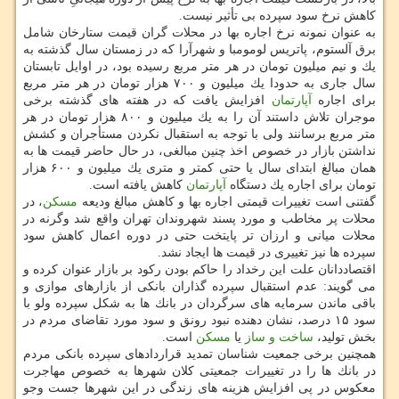
كاهش نرخ سود سپرده بی تأثیر نیست.
به عنوان نمونه نرخ اجاره بها در محلات گران قیمت ستارخان شامل
برق آلستوم، پاتریس لومومبا و شهرآرا كه در زمستان سال گذشته به
یك و نیم میلیون تومان در هر متر مربع رسیده بود، در اوایل تابستان
سال جاری به حدودا یك میلیون و ۷۰۰ هزار تومان در هر متر مربع
برای اجاره
آپارتمان
افزایش یافت كه در هفته های گذشته برخی
موجران تلاش داستند آن را به یك میلیون و ۸۰۰ هزار تومان در هر
متر مربع برسانند ولی با توجه به استقبال نكردن مستأجران و كشش
نداشتن بازار در خصوص اخذ چنین مبالغی، در حال حاضر قیمت ها به
همان مبالغ ابتدای سال یا حتی كمتر و متری یك میلیون و ۶۰۰ هزار
تومان برای اجاره یك دستگاه
آپارتمان
كاهش یافته است.
گفتنی است تغییرات قیمتی اجاره بها و كاهش مبالغ ودیعه
مسكن
، در
محلات پر مخاطب و مورد پسند شهروندان تهران واقع شد وگرنه در
محلات میانی و ارزان تر پایتخت حتی در دوره اعمال كاهش سود
سپرده ها نیز تغییری در قیمت ها ایجاد نشد.
اقتصاددانان علت این رخداد را حاكم بودن ركود بر بازار عنوان كرده و
می گویند: عدم استقبال سپرده گذاران بانكی از بازارهای موازی و
باقی ماندن سرمایه های سرگردان در بانك ها به شكل سپرده ولو با
سود ۱۵ درصد، نشان دهنده نبود رونق و سود مورد تقاضای مردم در
بخش تولید،
ساخت و ساز
یا
مسكن
است.
همچنین برخی جمعیت شناسان تمدید قراردادهای سپرده بانكی مردم
در بانك ها را در تغییرات جمعیتی كلان شهرها به خصوص مهاجرت
معكوس در پی افزایش هزینه های زندگی در این شهرها جست وجو