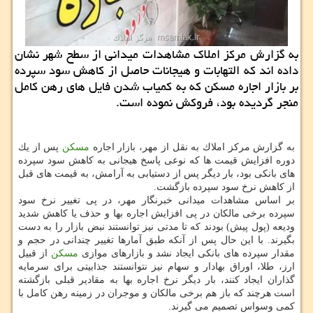
به گزارش مركز املاك مشاهدات میدانی از سطح شهر نشان
داده اند كه التهابات و هیجانات حاصل از كاهش سود سپرده
بر بازار اجاره مسكن كه به كمیاب شدن فایل های رهن كامل
منجر گردیده بود، فروكش نموده است.
به گزارش مركز املاك به نقل از مهر، بازار اجاره
مسكن
پس از یك
دوره افزایش قیمت ها كه نوعی پاسخ هیجانی به كاهش سود سپرده
های بانكی بود، بار دیگر پس از دستیابی به آرامش، به قیمت های قبل
از كاهش نرخ سود سپرده بازگشت.
بر اساس مشاهدات میدانی خبرنگار مهر، در پی تغییر نرخ سود
سپرده برخی مالكان در پی افزایش اجاره بها و حذف یا كاهش شدید
ودیعه (پول پیش) بودند كه تا مدتی نیز توانستند نبض بازار را به دست
بگیرند. با این حال پس از آنكه طبق آمارها تغییر چندانی در حجم و
مقدار سپرده های بانكی ایجاد نشد و بازارهای موازی
مسكن
از قبیل
ارز، طلا، اوراق بهادار و سهام نیز نتوانستند جذابیتی برای سرمایه
گذاران ایجاد كنند، بار دیگر نرخ اجاره بها به مقادیر قبلی بازگشته
است هرچند كه باز هم برخی مالكان و موجران در زمینه رهن كامل با
كمی وسواس تصمیم می گیرند.