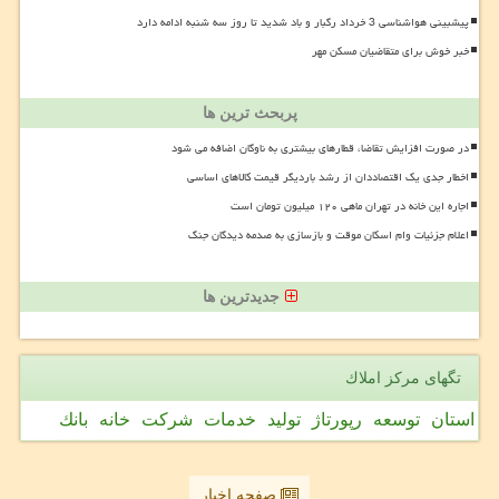
پیشبینی هواشناسی 3 خرداد رگبار و باد شدید تا روز سه شنبه ادامه دارد
خبر خوش برای متقاضیان مسکن مهر
پربحث ترین ها
در صورت افزایش تقاضا، قطارهای بیشتری به ناوگان اضافه می شود
اخطار جدی یک اقتصاددان از رشد باردیگر قیمت کالاهای اساسی
اجاره این خانه در تهران ماهی ۱۲۰ میلیون تومان است
اعلام جزئیات وام اسکان موقت و بازسازی به صدمه دیدگان جنگ
جدیدترین ها
تگهای مركز املاك
استان
توسعه
رپورتاژ
تولید
خدمات
شركت
خانه
بانك
صفحه اخبار