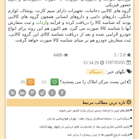
حضور فیزیكی
گروه های كالایی دخانیات، تجهیزات دارای سیم كارت، پوشاك، لوازم
خانگی، داروهای دامی و داروهای انسانی همچون گروه های كالایی
بودند كه شناسه كالا را دریافت كرده و فرآیند
واردات
و ثبت سفارش
آنها با شناسه كالا صورت می گیرد. هم اكنون هم این روند برای انواع
خودرو الزامی شده و بعد از دریافت شناسه كالای این گروه كالایی،
ثبت سفارش خودرو هم بر مبنای شناسه كالا صورت خواهد گرفت.
4488
5
/
5.0
1397/03/05
15:34:29
تگهای خبر:
دستگاه
این پست مرکز املاک را می پسندید؟
(0)
(1)
X
تازه ترین مطالب مرتبط
قطارهای چین با بارنامه رسمی ایران وارد کشور نمی شوند
سرگردانی ۱۰ ساعته مسافران پرواز نجف - تهران هواپیمایی وارش
اولین کشتی تجاری چین بعد از محدودیت های دریایی در چابهار پهلو گرفت
ظرفیت خروج کامیون ها از مرز ریمدان ۲ برابر شد