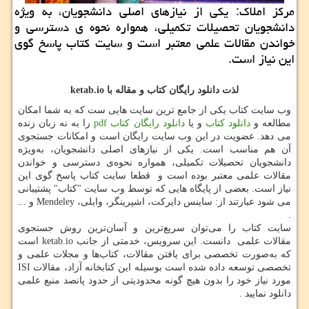
مركز املاك: یكی از نیازهای اصلی دانشجویان، به ویژه
دانشجویان تحصیلات تكمیلی، همواره نحوه ی دسترسی و
خواندن مقالات علمی معتبر است و سایت كتاب پاسخ گوی
این نیاز است.
لذت دانلود رایگان کتاب
و مقاله
با
ketab.io
وب سایت کتاب یکی از جامع ترین سایت هایی ست که به شما امکان
مطالعه و
دانلود کتاب
و یا
دانلود رایگان کتاب
pdf
را به نه زبان زنده
می دهد. عضویت در این وب سایت رایگان است و امکانات جستجوی
آن هم مناسب است
.
یکی از نیازهای اصلی دانشجویان، به‌ویژه
دانشجویان تحصیلات تکمیلی، همواره نحوه‌ی دسترسی و خواندن
مقالات علمی معتبر بوده است و قطعا سایت کتاب پاسخ گوی این
نیاز است. بعضی از پایگاه هایی که توسط وب سایت "کتاب" پشتیبانی
می شود عبارتند از: ساینس دایرکت، اشپرینگر، وایلی،
Mendeley
و ...
.
سایت کتاب را می‌توان سریع‌ترین و آسان‌ترین روش جستجوی
مقالات علمی دانست. این سرویس، خدمتی از جانب
ketab.io
است
که به‌صورت تخصصی برای یافتن مقالات، کتاب‌ها و مجلات علمی و
تخصصی توسعه داده شده است بوسیله این کتابخانه آزاد، مقالات
ISI
مورد نیاز خود را بدون هیچ گونه محدودیتی از حدود پانصد منبع علمی
دانلود نمایید
.