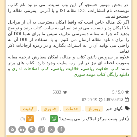
در بخش موتور جستجو گر این وب سایت، می توانید نام کتاب،
نویسنده، نام انتشارات، DOI مقاله
ISI
و یا آدرس اینترنتی مقاله را
جستجو نمایید.
اگر یک مقاله خاص است که واقعا امکان دسترسی به آن از مراحل
بالا امکان پذیر نیست، می توانید ایمیلی به سایت کتاب بزنید و توضیح
بدهید که چرا به مقاله دسترسی ندارید، سپس ما برای شما
DOI
آن
را برای دانلود مقاله ارسال می کنیم و با استفاده از
DOI
آن به
راحتی می توانید آن را به اشتراک بگذارید و در زمره ارجاعات ذکر
نمایید
.
علاوه بر سرویس
دانلود کتاب
و مقاله، امکان سفارش ترجمه مقاله
بصورت لحظه ای نیز در این وب سایت وجود دارد. کتاب های برتر
مانند
کتاب خلاقیت ریاضی
،
خلاقیت ریاضی
،
کتاب اصلاحات اداری
و
دانلود رایگان کتاب مونته سوری
.
5333
5
/
5.0
1397/03/12
02:29:19
تگهای خبر:
رپورتاژ
,
خدمات
,
فناوری
,
كیفیت
این پست مرکز املاک را می پسندید؟
(0)
(1)
X