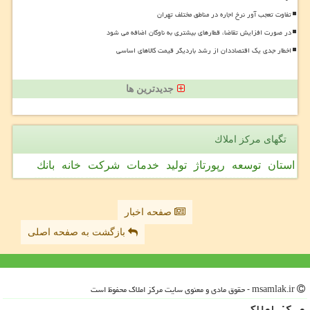
تفاوت تعجب آور نرخ اجاره در مناطق مختلف تهران
در صورت افزایش تقاضا، قطارهای بیشتری به ناوگان اضافه می شود
اخطار جدی یک اقتصاددان از رشد باردیگر قیمت کالاهای اساسی
جدیدترین ها
تگهای مركز املاك
استان
توسعه
رپورتاژ
تولید
خدمات
شركت
خانه
بانك
صفحه اخبار
بازگشت به صفحه اصلی
msamlak.ir - حقوق مادی و معنوی سایت مركز املاك محفوظ است