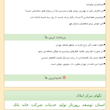
مستأجران بخوانند
چرا کلایمر یکی از بهترین روش های دسترسی نما در پروژه های ساختمانی است؟
پیشبینی هواشناسی 3 خرداد رگبار و باد شدید تا روز سه شنبه ادامه دارد
خبر خوش برای متقاضیان مسکن مهر
پربحث ترین ها
تفاوت تعجب آور نرخ اجاره در مناطق مختلف تهران
در صورت افزایش تقاضا، قطارهای بیشتری به ناوگان اضافه می شود
اخطار جدی یک اقتصاددان از رشد باردیگر قیمت کالاهای اساسی
اجاره این خانه در تهران ماهی ۱۲۰ میلیون تومان است
جدیدترین ها
تگهای مركز املاك
استان
توسعه
رپورتاژ
تولید
خدمات
شركت
خانه
بانك