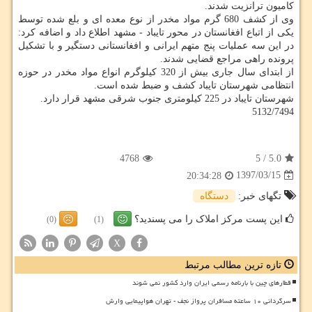
كامیون ترانزیت شدند.
وی از كشف 680 گرم مواد مخدر از نوع معده ای و بلع شده توسط
یكی از اتباع افغانستان در محور تایباد - مشهد اطلاع داد و اضافه كرد:
در این سه عملیات پنج متهم ایرانی و افغانستانی دستگیر و با تشكیل
پرونده راهی مراجع قضایی شدند.
از ابتدای سال جاری بیش از 320 كیلوگرم انواع مواد مخدر در حوزه
انتظامی شهرستان تایباد كشف و ضبط شده است.
شهرستان تایباد در 225 كیلومتری جنوب شرقی مشهد قرار دارد.
5132/7494
4768
5
/
5.0
1397/03/15
20:34:28
تگهای خبر:
دستگاه
این پست مرکز املاک را می پسندید؟
(0)
(1)
X
تازه ترین مطالب مرتبط
قطارهای چین با بارنامه رسمی ایران وارد کشور نمی شوند
سرگردانی ۱۰ ساعته مسافران پرواز نجف - تهران هواپیمایی وارش