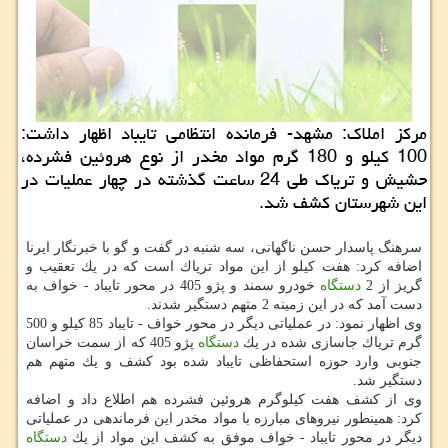
مركز املاك: مشهد- فرمانده انتظامی تایباد اظهار داشت:
100 كیلو و 180 گرم مواد مخدر از نوع هروئین فشرده،
حشیش و تریاك طی 24 ساعت گذشته در چهار عملیات در
این شهرستان كشف شد.
سرهنگ پاسدار حسن ناگهانی، سه شنبه در گفت و گو با خبرنگار ایرنا
اضافه كرد: هفت كیلو از این مواد تریاك است كه در یك تعقیب و
گریز از 2
دستگاه
خودرو سمند و پژو 405 در محور تایباد - خواف به
دست آمد كه در این زمینه 2 متهم دستگیر شدند.
وی اظهار نمود: در عملیاتی دیگر در محور خواف - تایباد 85 كیلو و 500
گرم تریاك جاسازی شده در یك
دستگاه
پژو 405 كه از سمت خراسان
جنوبی وارد حوزه استحفاظی تایباد شده بود كشف و یك متهم هم
دستگیر شد.
وی از كشف هفت كیلوگرم هروئین فشرده هم اطلاع داد و اضافه
كرد: همینطور نیروهای مبارزه با مواد مخدر این فرماندهی در عملیاتی
دیگر در محور تایباد - خواف موفق به كشف این مواد از یك
دستگاه