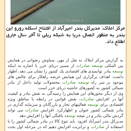
مركز املاك: مدیركل بندر امیرآباد از افتتاح اسكله رورو این
بندر به منظور اتصال دریا به شبكه ریلی تا آخر سال جاری
اطلاع داد.
به گزارش مركز املاك به نقل از مهر، سیاوش رضوانی در همایش
بین المللی
توسعه
صادرات
از مسیر دریای خزر با اشاره به اینكه
توسعه
بنادر توانمندی های اقتصادی یك كشور را نشان می دهد، اظهار
داشت: اهداف برگزاری این همایش عرضه راهكار برای چالش های
موجود بر سر راه
توسعه
صادرات
محصولات تولید داخل از بنادر
شمالی كشور به كشورهای حاشیه دریای خزر است.
وی از دیگر محورهای این همایش را رسیدگی به نقش بنادر و كیفیت
آنها در افزایش
صادرات
، نقش قوانین در رابطه با مناطق ویژه
اقتصادی برای
توسعه
فعالیتهای تجار و بازرگانان و سرمایه گذاری در
بنادر شمالی كشور عنوان و اظهاركرد: افزایش
صادرات
می تواند
گردش مالی بنادر و در نتیجه
توسعه
یافتگی آنها را افزایش دهد.
مدیركل بندر امیرآباد افزود: باید تنوع كالا در بنادر شمالی كشور را با
استفاده از
صادرات
و ترانزیت افزایش دهیم كه در مرحله اول بحث