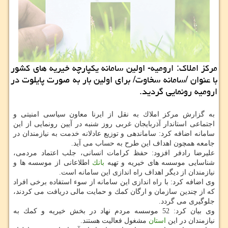
مركز املاك: ارومیه- اولین سامانه یكپارچه خیریه های كشور
با عنوان /سامانه سخاوت/ برای اولین بار به صورت پایلوت در
ارومیه رونمایی گردید.
به گزارش مركز املاك به نقل از ایرنا معاون سیاسی امنیتی و
اجتماعی استاندار آذربایجان غربی روز شنبه در آیین رونمایی از این
سامانه اضافه كرد: ساماندهی و توزیع عادلانه خدمت به نیازمندان در
جامعه همچون اهداف این طرح به حساب می آید.
علیرضا رادفر افزود: حفظ كرامات انسانی، جلب اعتماد مردمی،
شناسایی موسسه های خیریه و تهیه
بانك
اطلاعانی از موسسه ها و
نیازمندان از دیگر اهداف راه اندازی این سامانه است.
وی اضافه كرد: با راه اندازی این سامانه از سوء استفاده برخی افراد
كه از چندین سازمان و ارگان كمك و حمایت مالی دریافت می كردند،
جلوگیری می گردد.
وی بیان كرد: 52 موسسه مردم نهاد در بخش خیریه و كمك به
نیازمندان در این
استان
مشغول فعالیت هستند.