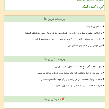
کوتاه کننده لینک
پربیننده ترین ها
مستأجران بخوانند
چرا کلایمر یکی از بهترین روش های دسترسی نما در پروژه های ساختمانی است؟
پیشبینی هواشناسی 3 خرداد رگبار و باد شدید تا روز سه شنبه ادامه دارد
خبر خوش برای متقاضیان مسکن مهر
پربحث ترین ها
تفاوت تعجب آور نرخ اجاره در مناطق مختلف تهران
در صورت افزایش تقاضا، قطارهای بیشتری به ناوگان اضافه می شود
اخطار جدی یک اقتصاددان از رشد باردیگر قیمت کالاهای اساسی
اجاره این خانه در تهران ماهی ۱۲۰ میلیون تومان است
جدیدترین ها