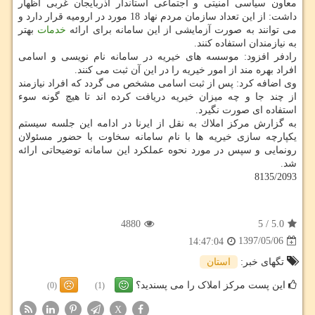
معاون سیاسی امنیتی و اجتماعی استاندار آذربایجان غربی اظهار
داشت: از این تعداد سازمان مردم نهاد 18 مورد در ارومیه قرار دارد و
می توانند به صورت آزمایشی از این سامانه برای ارائه
خدمات
بهتر
به نیازمندان استفاده كنند.
رادفر افزود: موسسه های خیریه در سامانه نام نویسی و اسامی
افراد بهره مند از امور خیریه را در این آن ثبت می كنند.
وی اضافه كرد: پس از ثبت اسامی مشخص می گردد كه افراد نیازمند
از چند جا و چه میزان خیریه دریافت كرده اند تا هیچ گونه سوء
استفاده ای صورت نگیرد.
به گزارش مركز املاك به نقل از ایرنا در ادامه این جلسه سیستم
یكپارچه سازی خیریه ها با نام سامانه سخاوت با حضور مسئولان
رونمایی و سپس در مورد نحوه عملكرد این سامانه توضیحاتی ارائه
شد.
8135/2093
4880
5
/
5.0
1397/05/06
14:47:04
تگهای خبر:
استان
این پست مرکز املاک را می پسندید؟
(0)
(1)
X