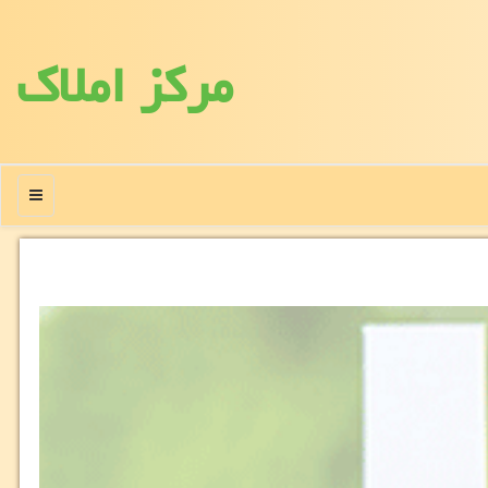
مركز املاك
منو