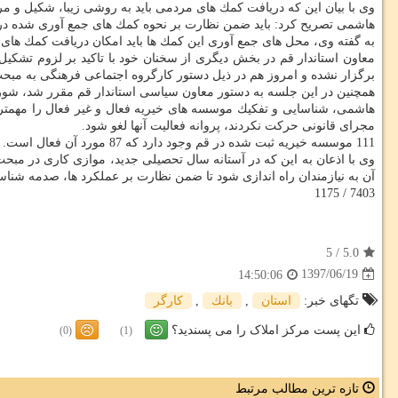
وی با بیان این كه دریافت كمك های مردمی باید به روشی زیبا، شكیل و
هاشمی تصریح كرد: باید ضمن نظارت بر نحوه كمك های جمع آوری شده در 
به گفته وی، محل های جمع آوری این كمك ها باید امكان دریافت كمك های 
برگزار نشده و امروز هم در ذیل دستور كارگروه اجتماعی فرهنگی به مبح
همچنین در این جلسه به دستور معاون سیاسی استاندار قم مقرر شد، شو
هاشمی، شناسایی و تفكیك موسسه های خیریه فعال و غیر فعال را مهمتر
مجرای قانونی حركت نكردند، پروانه فعالیت آنها لغو شود.
111 موسسه خیریه ثبت شده در قم وجود دارد كه 87 مورد آن فعال است.
وی با اذعان به این كه در آستانه سال تحصیلی جدید، موازی كاری در مبح
آن به نیازمندان راه اندازی شود تا ضمن نظارت بر عملكرد ها، صدمه شنا
7403 / 1175
5
/
5.0
1397/06/19
14:50:06
تگهای خبر:
استان
,
بانك
,
كارگر
این پست مرکز املاک را می پسندید؟
(0)
(1)
تازه ترین مطالب مرتبط