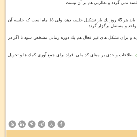
سه نمی گردد و نظارتی هم بر آن نیست.
معاون استاندار قم در بخش دیگری از سخنان خود با تاكید بر لزوم تشكیل منظم جلسه های شورای كمك های مردمی اضافه كرد: این شورا طبق قانون باید هر 45 روز یك بار تشكیل جلسه دهد، ولی 18 ماه است كه جلسه آن
احد و مستقل برگزار گردد.
د و برای تشكل های غیر فعال هم یك دوره زمانی مشخص شود تا اگر در
ك
اطلاعات واحدی بر مبنای كد ملی افراد برای جمع آوری كمك ها و تحویل
X