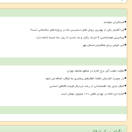
مستأجران بخوانند
چرا کلایمر یکی از بهترین روش های دسترسی نما در پروژه های ساختمانی است؟
پیشبینی هواشناسی 3 خرداد رگبار و باد شدید تا روز سه شنبه ادامه دارد
خبر خوش برای متقاضیان مسکن مهر
تفاوت تعجب آور نرخ اجاره در مناطق مختلف تهران
در صورت افزایش تقاضا، قطارهای بیشتری به ناوگان اضافه می شود
اخطار جدی یک اقتصاددان از رشد باردیگر قیمت کالاهای اساسی
اجاره این خانه در تهران ماهی ۱۲۰ میلیون تومان است
تگهای مركز املاك