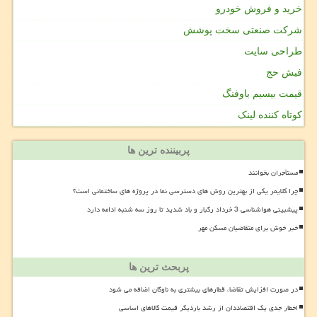
خرید و فروش خودرو
شرکت صنعتی سخت پوشش
طراحی سایت
فیش حج
قیمت بیسیم باوفنگ
کوتاه کننده لینک
پربیننده ترین ها
مستأجران بخوانند
چرا کلایمر یکی از بهترین روش های دسترسی نما در پروژه های ساختمانی است؟
پیشبینی هواشناسی 3 خرداد رگبار و باد شدید تا روز سه شنبه ادامه دارد
خبر خوش برای متقاضیان مسکن مهر
پربحث ترین ها
در صورت افزایش تقاضا، قطارهای بیشتری به ناوگان اضافه می شود
اخطار جدی یک اقتصاددان از رشد باردیگر قیمت کالاهای اساسی