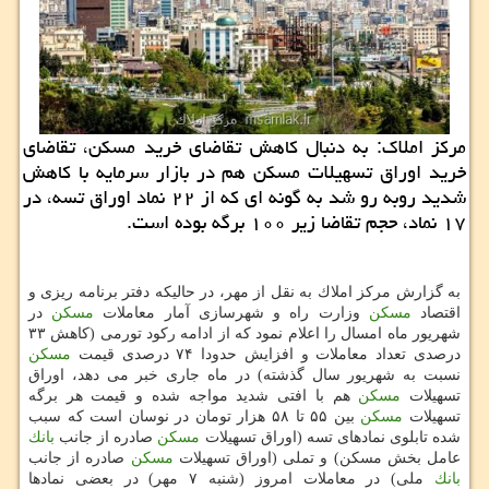
مركز املاك: به دنبال كاهش تقاضای خرید مسكن، تقاضای
خرید اوراق تسهیلات مسكن هم در بازار سرمایه با كاهش
شدید روبه رو شد به گونه ای كه از ۲۲ نماد اوراق تسه، در
۱۷ نماد، حجم تقاضا زیر ۱۰۰ برگه بوده است.
به گزارش مركز املاك به نقل از مهر، در حالیكه دفتر برنامه ریزی و
اقتصاد
مسكن
وزارت راه و شهرسازی آمار معاملات
مسكن
در
شهریور ماه امسال را اعلام نمود كه از ادامه ركود تورمی (كاهش ۳۳
درصدی تعداد معاملات و افزایش حدودا ۷۴ درصدی قیمت
مسكن
نسبت به شهریور سال گذشته) در ماه جاری خبر می دهد، اوراق
تسهیلات
مسكن
هم با افتی شدید مواجه شده و قیمت هر برگه
تسهیلات
مسكن
بین ۵۵ تا ۵۸ هزار تومان در نوسان است كه سبب
شده تابلوی نمادهای تسه (اوراق تسهیلات
مسكن
صادره از جانب
بانك
عامل بخش مسكن) و تملی (اوراق تسهیلات
مسكن
صادره از جانب
بانك
ملی) در معاملات امروز (شنبه ۷ مهر) در بعضی نمادها