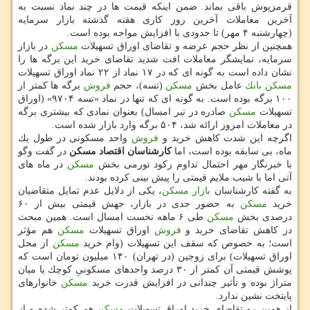
قرمزپوش باقی بماند. ضمن اینكه قیمت ها در چند نماد نسبت به
آخرین معاملات آخرین روز كاری هفته گذشته بازار سرمایه
(چهارشنبه ۴ مهر) تا حدودی با افزایش مواجه بوده است.
همچنین از نظر حجم عرضه و تقاضای اوراق تسهیلات
مسكن
در بازار
سرمایه، نمایشگر معاملات افت شدید تقاضای خرید این برگه ها را
نشان داده است به گونه ای كه در ۱۷ نماد از ۲۲ نماد اوراق تسهیلات
مسكن
بانك
عامل بخش
مسكن
(تسه)، حجم
فروش
برگه ها كمتر از
۱۰۰ برگه بوده است. به گونه ای كه تنها در نماد «تسه ۹۷۰۴» (اوراق
تسهیلات
مسكن
صادره در تیر امسال) بعنوان نمادی كه بیشتری برگه
در معاملات امروز ارائه شد، ۵۰۴ برگه وارد بازار شده است.
اگرچه این شدت كاهش خرید و
فروش
واحد مسكونی در طول یك
ماه، بی سابقه بوده است، اما
كارشناسان اقتصاد مسكن
در گفت وگو
با خبرنگار مهر احتمال تداوم ركود تورمی بخش
مسكن
در ماه های
آتی اما با شیب ملایم قیمتی را پیش بینی كرده بودند.
به گفته كارشناسان
بازار مسكن
، یكی از دلایل عدم تمایل متقاضیان
خرید
مسكن
به حضور جدی در بازار، جهش قیمتی بیش از ۶۰
درصدی بخش
مسكن
طی ۶ ماهه نخست امسال است. همین مبحث
در كاهش تقاضای خرید و
فروش
اوراق تسهیلات
مسكن
هم مؤثر
است؛ به خصوص كه سقف این تسهیلات (وام خرید
مسكن
از محل
اوراق تسهیلات) برای زوجین (در تهران) ۱۴۰ میلیون تومان است كه
پوشش قیمتی آن كمتر از ۳۰ درصد واحدهای مسكونیِ كوچك یا میان
متراژ بوده و تأثیر چندانی در افزایش قدرت خرید
مسكن
خانوارهای
پایتخت نشین ندارد.
از همین رو تقاضای خرید اوراق تسهیلات
مسكن
هم كمتر شده و از