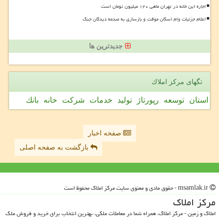
اجاره این خانه در تهران ماهی ۱۲۰ میلیون تومان است
اعلام جزئیات وام اسکان موقت و بازسازی به صدمه دیدگان جنگ
جدیدترین ها
تگهای مركز املاك
استان
توسعه
رپورتاژ
تولید
خدمات
شركت
خانه
بانك
صفحه اخبار
بازگشت به صفحه اصلی
msamlak.ir - حقوق مادی و معنوی سایت مركز املاك محفوظ است
مركز املاك
املاک و زمین - مرکز املاک، همراه شما در معاملات ملکی، بهترین انتخاب برای خرید و فروش ملک