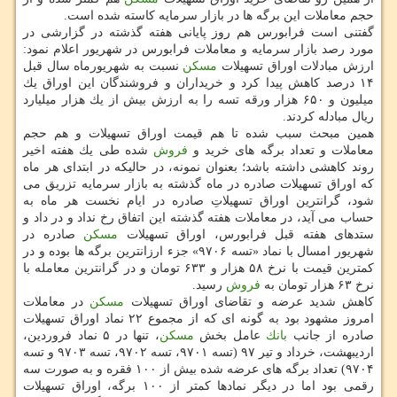
حجم معاملات این برگه ها در بازار سرمایه كاسته شده است.
گفتنی است فرابورس هم روز پایانی هفته گذشته در گزارشی در
مورد رصد بازار سرمایه و معاملات فرابورس در شهریور اعلام نمود:
ارزش مبادلات اوراق تسهیلات
مسكن
نسبت به شهریورماه سال قبل
۱۴ درصد كاهش پیدا كرد و خریداران و فروشندگان این اوراق یك
میلیون و ۶۵۰ هزار ورقه تسه را به ارزش بیش از یك هزار میلیارد
ریال مبادله كردند.
همین مبحث سبب شده تا هم قیمت اوراق تسهیلات و هم حجم
معاملات و تعداد برگه های خرید و
فروش
شده طی یك هفته اخیر
روند كاهشی داشته باشد؛ بعنوان نمونه، در حالیكه در ابتدای هر ماه
كه اوراق تسهیلات صادره در ماه گذشته به بازار سرمایه تزریق می
شود، گرانترین اوراق تسهیلاتِ صادره در ایام نخست هر ماه به
حساب می آید، در معاملات هفته گذشته این اتفاق رخ نداد و در داد و
ستدهای هفته قبل فرابورس، اوراق تسهیلات
مسكن
صادره در
شهریور امسال با نماد «تسه ۹۷۰۶» جزء ارزانترین برگه ها بوده و در
كمترین قیمت با نرخ ۵۸ هزار و ۶۳۳ تومان و در گرانترین معامله با
نرخ ۶۳ هزار تومان به
فروش
رسید.
كاهش شدید عرضه و تقاضای اوراق تسهیلات
مسكن
در معاملات
امروز مشهود بود به گونه ای كه از مجموع ۲۲ نماد اوراق تسهیلات
صادره از جانب
بانك
عامل بخش
مسكن
، تنها در ۵ نماد فروردین،
اردیبهشت، خرداد و تیر ۹۷ (تسه ۹۷۰۱، تسه ۹۷۰۲، تسه ۹۷۰۳ و تسه
۹۷۰۴) تعداد برگه های عرضه شده بیش از ۱۰۰ فقره و به صورت سه
رقمی بود اما در دیگر نمادها كمتر از ۱۰۰ برگه، اوراق تسهیلات