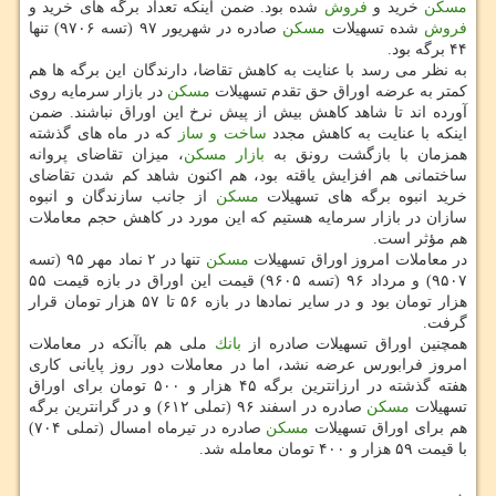
مسكن
خرید و
فروش
شده بود. ضمن اینكه تعداد برگه های خرید و
فروش
شده تسهیلات
مسكن
صادره در شهریور ۹۷ (تسه ۹۷۰۶) تنها
۴۴ برگه بود.
به نظر می رسد با عنایت به كاهش تقاضا، دارندگان این برگه ها هم
كمتر به عرضه اوراق حق تقدم تسهیلات
مسكن
در بازار سرمایه روی
آورده اند تا شاهد كاهش بیش از پیش نرخ این اوراق نباشند. ضمن
اینكه با عنایت به كاهش مجدد
ساخت و ساز
كه در ماه های گذشته
همزمان با بازگشت رونق به
بازار مسكن
، میزان تقاضای پروانه
ساختمانی هم افزایش یاقته بود، هم اكنون شاهد كم شدن تقاضای
خرید انبوه برگه های تسهیلات
مسكن
از جانب سازندگان و انبوه
سازان در بازار سرمایه هستیم كه این مورد در كاهش حجم معاملات
هم مؤثر است.
در معاملات امروز اوراق تسهیلات
مسكن
تنها در ۲ نماد مهر ۹۵ (تسه
۹۵۰۷) و مرداد ۹۶ (تسه ۹۶۰۵) قیمت این اوراق در بازه قیمت ۵۵
هزار تومان بود و در سایر نمادها در بازه ۵۶ تا ۵۷ هزار تومان قرار
گرفت.
همچنین اوراق تسهیلات صادره از
بانك
ملی هم باآنكه در معاملات
امروز فرابورس عرضه نشد، اما در معاملات دور روز پایانی كاری
هفته گذشته در ارزانترین برگه ۴۵ هزار و ۵۰۰ تومان برای اوراق
تسهیلات
مسكن
صادره در اسفند ۹۶ (تملی ۶۱۲) و در گرانترین برگه
هم برای اوراق تسهیلات
مسكن
صادره در تیرماه امسال (تملی ۷۰۴)
با قیمت ۵۹ هزار و ۴۰۰ تومان معامله شد.