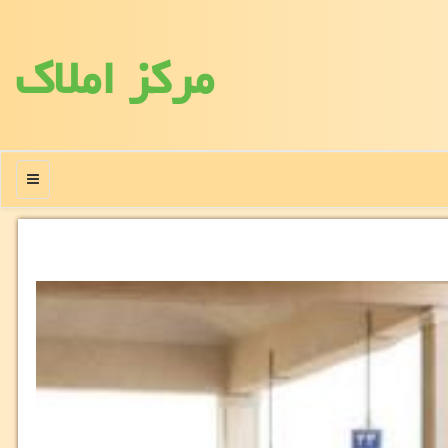
مركز املاك
منو