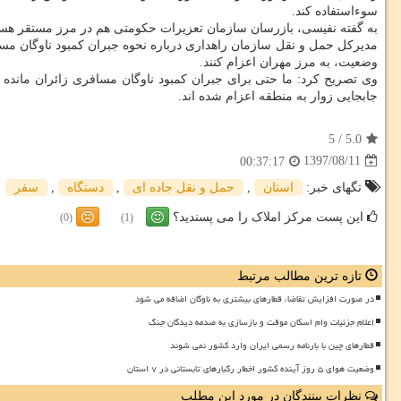
سوءاستفاده كند.
به گفته نفیسی، بازرسان سازمان تعزیرات حكومتی هم در مرز مستقر هست
مدیركل حمل و نقل سازمان راهداری درباره نحوه جبران كمبود ناوگان مسا
وضعیت، به مرز مهران اعزام كنند.
وی تصریح كرد: ما حتی برای جبران كمبود ناوگان مسافری زائران مانده 
جابجایی زوار به منطقه اعزام شده اند.
5
/
5.0
1397/08/11
00:37:17
تگهای خبر:
استان
,
حمل و نقل جاده ای
,
دستگاه
,
سفر
این پست مرکز املاک را می پسندید؟
(0)
(1)
تازه ترین مطالب مرتبط
در صورت افزایش تقاضا، قطارهای بیشتری به ناوگان اضافه می شود
اعلام جزئیات وام اسکان موقت و بازسازی به صدمه دیدگان جنگ
قطارهای چین با بارنامه رسمی ایران وارد کشور نمی شوند
وضعیت هوای ۵ روز آینده کشور اخطار رگبارهای تابستانی در ۷ استان
نظرات بینندگان در مورد این مطلب