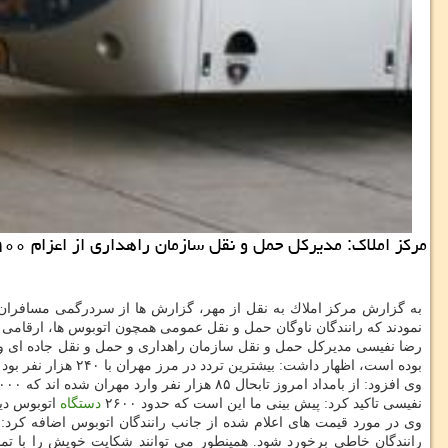
مركز املاك: مدیركل حمل و نقل سازمان راهداری از اعزام ۳۹۰۰ دستگاه اتوبوس برای جابجایی مسافران مانده در مرز مهران به این پایانه مرزی اطلاع داد.
به گزارش مركز املاك به نقل از مهر، گزارش ها از سردرگمی مسافران در
نمودند كه رانندگان ناوگان حمل و نقل عمومی همچون اتوبوس ها، ارقامی بسیار بالاتر از حد معمول برای 
بوده است، اظهار داشت: بیشترین تردد در مرز مهران با ۲۴۰ هزار نفر بود كه برای جابجایی این مسافران به شهرهای داخلی كشور، روز گذشته ۳۹۰۰
وی افزود: از بامداد امروز تابحال ۸۵ هزار نفر وارد مهران شده اند كه ۱۰۰۰
نفیسی تاكید كرد: پیش بینی ما این است كه حدود ۲۶۰۰
دستگاه
اتوبوس دیگ
وی در مورد قیمت های اعلام شده از جانب رانندگان اتوبوس اضافه كرد: ق