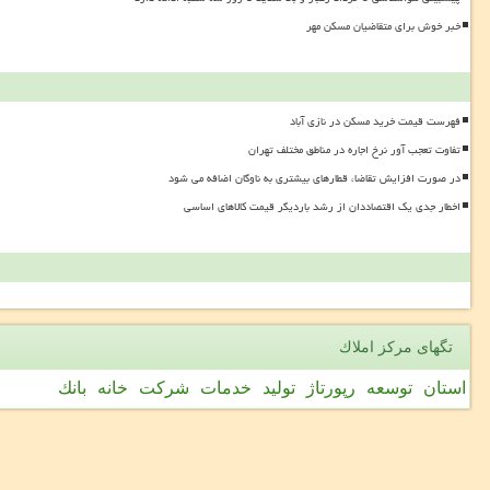
خبر خوش برای متقاضیان مسکن مهر
فهرست قیمت خرید مسکن در نازی آباد
تفاوت تعجب آور نرخ اجاره در مناطق مختلف تهران
در صورت افزایش تقاضا، قطارهای بیشتری به ناوگان اضافه می شود
اخطار جدی یک اقتصاددان از رشد باردیگر قیمت کالاهای اساسی
تگهای مركز املاك
استان
توسعه
رپورتاژ
تولید
خدمات
شركت
خانه
بانك