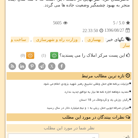
منجر به بهبود چشمگیر وضعیت جاده ها می گردد.
5605
5
/
5.0
1396/08/27
22:33:50
تگهای خبر:
بهسازی
,
وزارت راه و شهرسازی
,
ساخت و
ساز
این پست مرکز املاک را می پسندید؟
(0)
(1)
X
تازه ترین مطالب مرتبط
جزئیات برنامه های حمل ونقلی تشییع رهبر شهید بزودی اعلام می شود
تمدید دوماهه اجاره نامه ها نیاز به توافق جدید ندارد
رگبار، وزش باد و گردوخاک در 18 استان
میزان صرفه جویی حمل ریلی به ۱ و نیم میلیارد دلار در سال رسید
نظرات بینندگان در مورد این مطلب
نظر شما در مورد این مطلب
نام: