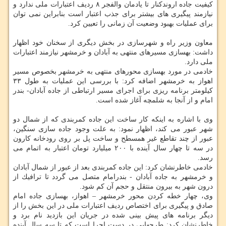
كیفیت جاده اروندكنار تا یادمان والفجر ۸ ردیف اعتبارات ملی ندارد و
نیازمند پیگیری های بیشتر برای جذب اعتبار است بنابراین نمی توان
برای عملیات بهبود وضعیت آن زمانی را تعیین كرد.
معاون وزیر راه و شهرسازی در بخش دیگری از سخنان خود اظهار
داشت: بهسازی مسیرهای منتهی به آبادان و خرمشهر نیازمند اعتبارات
ملی دارد.
خادمی در مورد بهسازی محورهای منتهی به خرمشهر بخصوص مسیر
اهواز به خرمشهر اضافه كرد: با بررسی این عملیات به طول ۳۳
كیلومتر برنامه ریزی برای اجرای مسیر ارتباطی از جاده آبادان- بندر
امام و از آنجا به شلمچه آغاز شده است.
وی با اشاره به اینكه كار ساخت این جاده كمربندی كه از شمال دو
شهر عبور می كند، اظهار نمود: به علت وجود جاده سازی سنگین،
عبور از چند تقاطع غیر همسطح و ساخت پل بر روی رودخانه كارون
در سه تا چهار سال آینده با ۲۰۰ میلیارد تومان اعتبار به اتمام می
رسد.
خادمی خاطرنشان كرد: این جاده كمربندی بعد از عبور از شمال آبادان
و خرمشهر به جاده آبادان - بندرامام متصل می گردد تا ترافیك از
درون شهر به بیرون منتقل و حجم آن كم شود.
وی، چهار خطه كردن محور خرمشهر – اهواز، بهسازی جاده امام
صادق و پیگیری برای اختصاص ردیف اعتبارات ملی در این بخش را از
دیگر برنامه های پیش بینی شده در جریان این بازدید نام برد و
خاطرنشان كرد: طرحهایی در دست اجرا است كه تا سه سال آینده