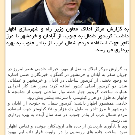
به گزارش مركز املاك معاون وزیر راه و شهرسازی اظهار
داشت: كریدور شمال به جنوب، از آبادان و خرمشهر تا مرز
تاجر جهت استفاده مردم شمال غرب از بنادر جنوب به بهره
برداری می رسد.
به گزارش مركز املاك به نقل از مهر، خیراله خادمی عصر امروز در
جریان سفر به آبادان و خرمشهر در گفتگو با خبرنگاران ضمن اشاره
به وجود بخشی از كریدور ساحلی در آبادان و خرمشهر و عملیاتی
شدن دو كریدور اصلی كشور اضافه كرد: مقرر شد كار اجرایی
عملیات ساخت كریدور چهار خطه نوار ساحلی جنوب از شلمچه تا
چابهار به طول دو هزار كیلومتر، با سرعت بیشتر پیش رود.
خادمی همینطور اظهار داشت: كریدور شمال به جنوب، از آبادان و
خرمشهر تا مرز تاجر به طول یك هزار و۷۸۰ كیلومتر جهت استفاده
مردم شمال غرب از بنادر جنوب، در سه سال آینده به بهره برداری
می رسد.
وی با یادآوری بازدیدش از جاده های اروندكنار، چوئبده و قفاص اظهار
نمود: ساخت جاده های روستایی را در اولویت قرار داده ایم. بهبود