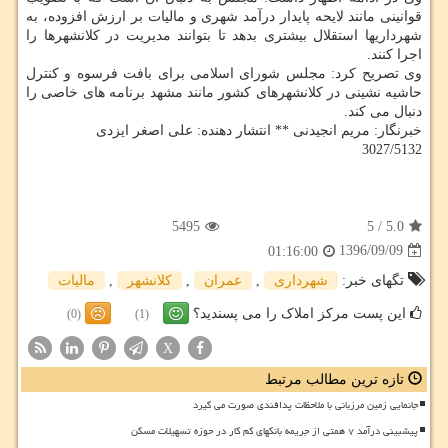
قوانینی مانند لایحه پایدار درآمد شهری و مالیات بر ارزش افزوده، به
شهرداریها استقلال بیشتری بدهد تا بتوانند مدیریت در كلانشهرها را
اجرا كنند.
وی تصریح كرد: مجلس شورای اسلامی برای بافت فرسوه و كنترل
حاشیه نشینی در كلانشهرهای كشور مانند مشهد برنامه های خاصی را
دنبال می كند.
خبرنگار: مریم انجیدنی ** انتشار دهنده: علی اصغر ایزدی
3027/5132
5495
5
/
5.0
1396/09/09
01:16:00
تگهای خبر:
شهرداری
,
عمران
,
كلانشهر
,
مالیات
این پست مرکز املاک را می پسندید؟
(0)
(1)
X
تازه ترین مطالب مرتبط
جانمایی زمین مرزبانی با ملاحظات پدافندی صورت می گیرد
پیشبینی درآمد ۷ همتی از جریمه بانکهای کم کار در حوزه تسهیلات مسکن