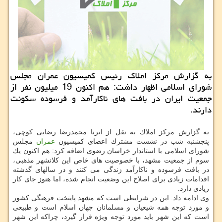
به گزارش مركز املاك رئیس كمیسیون عمران مجلس
شورای اسلامی اظهار داشت: هم اكنون 19 میلیون نفر از
جمعیت ایران در بافت های ناكارآمد و فرسوده سكونت
دارند.
به گزارش مركز املاك به نقل از ایرنا محمدرضا رضایی كوچی،
پنجشنبه شب در نشست مشترك اعضای كمیسیون
عمران
مجلس
شورای اسلامی با استاندار خراسان رضوی اضافه كرد: هم اكنون یك
سوم از جمعیت مشهد، با خصوصیت های خاص این كلانشهر مذهبی،
در بافت فرسوده و ناكارآمد زندگی می كنند و در سالهای گذشته
اقدامات زیادی برای اصلاح این وضعیت انجام شده، اما هنوز جای كار
زیادی دارد.
وی ادامه داد: این در شرایطی است كه مشهد پایتخت فرهنگی كشور
و مورد توجه همه شیعیان و مسلمانان جهان اسلام است و طبیعی
است كه این شهر باید مورد توجه ویژه قرار گیرد، چراكه این شهر