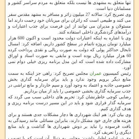
تنها متعلق به مشهدی ها نیست بلكه متعلق به مردم سراسر كشور و
مسلمانان دنیا است.
وی تصریح كرد: سالانه 27 میلیون زائر و مسافر به مشهد مقدس سفر
می كنند و طبیعی است كه زائران برای میزبانان خود زحمت دارند اما
مسئولان و مدیران می توانند از این فرصت برای جذب اعتبارات و
درآمدهای گردشگری داخلی استفاده كنند.
وی با اشاره به اینكه اعتبارات دولت محدود است و اكنون 600 هزار
میلیارد تومان پروژه ناتمام در سطح كشور داریم، اضافه كرد: امسال
تابحال حداكثر پولی كه دولت به صورت ریالی و نقدی پرداخت كرده
60 هزار میلیارد ریال بوده است و مابقی به صورت اسناد و اوراق
مشاركت داده شده است كه این مدل برنامه ریزی خیلی دوام نمی
آورد.
رئیس كمیسیون
عمران
مجلس تصریح كرد: راهی جز اینكه به سمت
منابع دیگر برویم وجود ندارد و باید برای سرمایه گذاری بخش
خصوصی جاذبه و اعتماد به وجود آورد و سیم خاردار و مانع تراشی در
جذب سرمایه گذاری بخشی خصوصی را باید از میان برداریم.
رضایی كوچی خاطرنشان كرد: تحریم های داخلی سبب می گردد كه
سرمایه گذار فراری شود و باید در این مسیر درست برنامه ریزی و
هدف گذاری كنیم.
وی بیان كرد: هم اینك شهرداری ها دچار مشكلات جدی هستند و برای
هزینه های جاری خود مشكل دارند، بنابراین مسائلی مانند رسیدگی به
بافت فرسوده را نباید بر دوش شهرداری ها گذاشت و باید منابع
دیگری را تعریف كرد.
وی در ادامه اظهار داشت: مجلس به دنبال آن است كه با تصویب