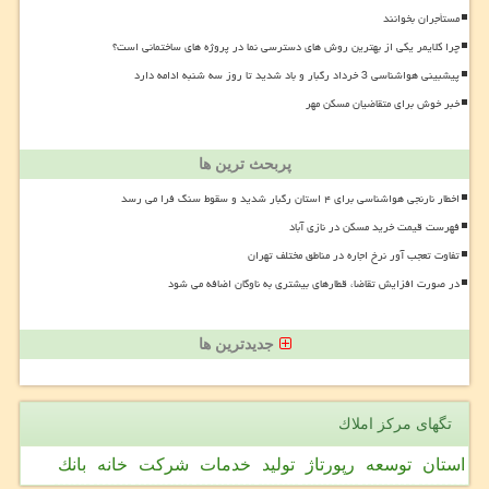
مستأجران بخوانند
چرا کلایمر یکی از بهترین روش های دسترسی نما در پروژه های ساختمانی است؟
پیشبینی هواشناسی 3 خرداد رگبار و باد شدید تا روز سه شنبه ادامه دارد
خبر خوش برای متقاضیان مسکن مهر
پربحث ترین ها
اخطار نارنجی هواشناسی برای ۴ استان رگبار شدید و سقوط سنگ فرا می رسد
فهرست قیمت خرید مسکن در نازی آباد
تفاوت تعجب آور نرخ اجاره در مناطق مختلف تهران
در صورت افزایش تقاضا، قطارهای بیشتری به ناوگان اضافه می شود
جدیدترین ها
تگهای مركز املاك
استان
توسعه
رپورتاژ
تولید
خدمات
شركت
خانه
بانك