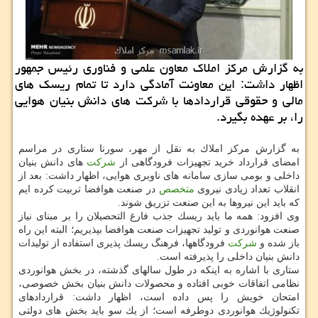
به گزارش مركز املاك معاون علمی و فناوری رئیس جمهور
اظهار داشت: این معاونت آمادگی دارد تا تمام ریسك های
مالی و حقوقی قراردادها با شركت های دانش بنیان هوایی
را، بر عهده بگیرد.
به گزارش مركز املاك به نقل از مهر، سورنا ستاری در مراسم
امضای قرارداد خرید تجهیزات فرودگاهی از
شركت
های دانش بنیان
داخلی و بومی سازی سامانه های ناوبری هوایی، اظهار داشت: بعد از
انقلاب تعداد زیادی نیروی
متخصص
در صنعت هوافضا تربیت كرده ایم
كه باید این نیروها به این صنعت تزریق شوند.
وی افزود: همه ما باید ریسك جذب فارغ التحصیلان را بر مبنای نیاز
صنعت هوانوردی و تولید تجهیزات صنعت هوافضا بپذیریم؛ البته این راه
باز شده و
شركت
فرودگاهها، فرهنگ ریسك پذیری استفاده از تولیدات
دانش بنیان داخلی را پذیرفته است.
ستاری با اشاره به اینكه در طول سالهای گذشته، در بخش هوانوردی
نظامی اتفاقات خوبی افتاده و محصولات دانش بنیان بخش خصوصی،
امتحان خویش را پس داده است، اظهار داشت: قراردادهای
تكنولوژیك هوانوردی دوطرفه است؛ از یك سو باید بخش های دولتی