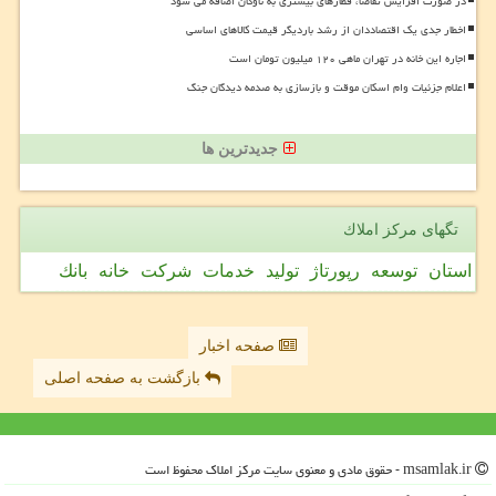
در صورت افزایش تقاضا، قطارهای بیشتری به ناوگان اضافه می شود
اخطار جدی یک اقتصاددان از رشد باردیگر قیمت کالاهای اساسی
اجاره این خانه در تهران ماهی ۱۲۰ میلیون تومان است
اعلام جزئیات وام اسکان موقت و بازسازی به صدمه دیدگان جنگ
جدیدترین ها
تگهای مركز املاك
استان
توسعه
رپورتاژ
تولید
خدمات
شركت
خانه
بانك
صفحه اخبار
بازگشت به صفحه اصلی
msamlak.ir - حقوق مادی و معنوی سایت مركز املاك محفوظ است