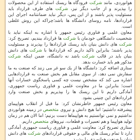
هوانوردی، مانند
شركت
فرودگاه ها ریسك استفاده از این محصولات
را بپذیرند و از جانب دیگر نیز،
شركت
های طرف قرارداد باید
مسئولیت پذیر باشند و از این پس، دیگر نباید ضمانتنامه اجرای این
قراردادها، نامه روسای دانشگاه ها باشد؛چراكه این روش غلطی
است.
معاون علمی و فناوری رئیس جمهور با اشاره به اینكه نباید با
شخصیت دانشگاهی خودمان با
شركت
ها قرارداد ببندیم، تصریح كرد:
شركت
های دانش بنیان باید ریسك قراردادها را بپذیرند و مسئولیت
پذیر باشند؛ بنابراین تاكید داریم كه قراردادها با
شركت
های دانش
بنیان باید در قالب
شركت
باشد نه دانشگاه، ضمن اینكه
شركت
مذكور هم باید خسارت بدهد.
ستاری اضافه كرد: دانشگاه ها از یك سو غر می زنند كه صنعت به ما
سفارش نمی دهد، از سوی مقابل هم بخش صنعت به قراردادهایی
اشاره می كند كه مشخص نیست چه كسی پاسخگوی خسارات آنها
است؛ بنابراین ما در معاونت علمی و فناوری ریاست جمهوری،
آمادگی داریم تا این ریسك ها را بپذیریم و بخش صنعت وارد
قراردادهای این چنینی بشود.
معاون رئیس جمهور خاطرنشان كرد: ما قبل از انقلاب هواپیمای
پیشرفته داشتیم؛ اما هیچ دانش و نیروی
متخصص
در زمینه هوانوردی
نداشتیم و نمی توانستیم به هواپیماها دست بزنیم؛ اما الان هم در زمان
تولید هواپیما و هم تعمیرات و قطعات، نیروهای
متخصص
داریم.
ستاری تصریح كرد: معاونت علمی و فناوری ریاست جمهوری آمادگی
دارد تا تمام ریسك های مالی و حقوقی قراردادهای
شركت
های دانش
بنیان با صنعت هوانوردی را بپذیرد.