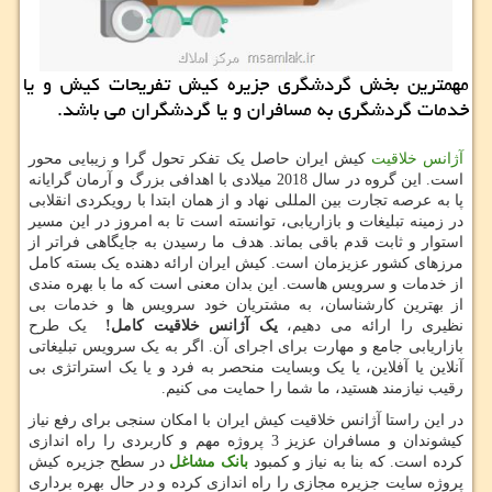
مهمترین بخش گردشگری جزیره كیش تفریحات كیش و یا
خدمات گردشگری به مسافران و یا گردشگران می باشد.
آژانس خلاقیت
کیش ایران حاصل یک تفکر تحول گرا و زیبایی محور
است. این گروه در سال 2018 میلادی با اهدافی بزرگ و آرمان گرایانه
پا به عرصه تجارت بین المللی نهاد و از همان ابتدا با رویکردی انقلابی
در زمینه تبلیغات و بازاریابی، توانسته است تا به امروز در این مسیر
استوار و ثابت قدم باقی بماند. هدف ما رسیدن به جایگاهی فراتر از
مرزهای کشور عزیزمان است. کیش ایران ارائه دهنده یک بسته کامل
از خدمات و سرویس هاست. این بدان معنی است که ما با بهره مندی
از بهترین کارشناسان، به مشتریان خود سرویس ها و خدمات بی
نظیری را ارائه می دهیم،
یک آژانس خلاقیت کامل!
یک طرح
بازاریابی جامع و مهارت برای اجرای آن. اگر به یک سرویس تبلیغاتی
آنلاین یا آفلاین، یا یک وبسایت منحصر به فرد و یا یک استراتژی بی
رقیب نیازمند هستید، ما شما را حمایت می کنیم.
در این راستا آژانس خلاقیت کیش ایران با امکان سنجی برای رفع نیاز
کیشوندان و مسافران عزیز 3 پروژه مهم و کاربردی را راه اندازی
کرده است. که بنا به نیاز و کمبود
بانک مشاغل
در سطح جزیره کیش
پروژه سایت جزیره مجازی را راه اندازی کرده و در حال بهره برداری