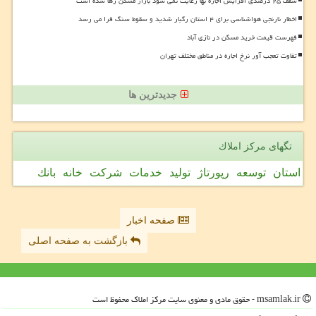
سقف ۲۵ درصدی افزایش اجاره بها رعایت نمی شود بازار مسکن رها شده است
اخطار نارنجی هواشناسی برای ۴ استان رگبار شدید و سقوط سنگ فرا می رسد
فهرست قیمت خرید مسکن در نازی آباد
تفاوت تعجب آور نرخ اجاره در مناطق مختلف تهران
جدیدترین ها
تگهای مركز املاك
استان
توسعه
رپورتاژ
تولید
خدمات
شركت
خانه
بانك
صفحه اخبار
بازگشت به صفحه اصلی
msamlak.ir - حقوق مادی و معنوی سایت مركز املاك محفوظ است