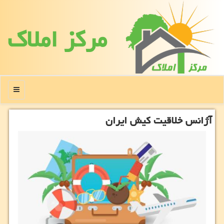
مركز املاك
منو
آژانس خلاقیت كیش ایران