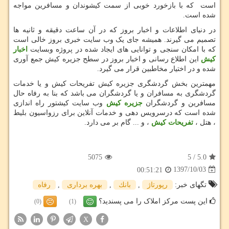
است که با بازخورد خوبی از سمت کیشوندان و مسافرین مواجه
شده است.
در دنیای اطلاعات و اخبار بروز که در آن ساعت دقیقه و ثانیه ها
تصمیم می گیرند. همیشه جای یک وب سایت خبری بروز خالی است
که با امکان سنجی و توانایی های ایجاد شده در پروژه وبسایت
اخبار
کیش
این اطلاع رسانی و اخبار بروز در سطح جزیره کیش جمع آوری
شده و در اختیار مخاطبین قرار می گیرد.
مهمترین بخش گردشگری جزیره کیش تفریحات کیش و یا خدمات
گردشگری به مسافران و یا گردشگران می باشد که بنا به رفاه حال
مسافرین و گردشگران
جزیره کیش
وب سایت کیشتور راه اندازی
شده است که درسرویس دهی و خدمات آنلاین برای رزواسیون بلیط
، هتل ،
تفریحات کیش
، و ... گام بر می دارد.
5075
5
/
5.0
1397/10/03
00:51:21
تگهای خبر:
رپورتاژ
,
بانك
,
بهره برداری
,
رفاه
این پست مرکز املاک را می پسندید؟
(0)
(1)
X