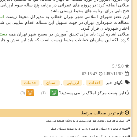
میلانی اضافه كرد: در پروژه های عمرانی در برنامه پنج ساله سوم ارزی
فتح بابی برای برنامه های محیط زیستی باشد.
این عضو شورای اسلامی شهر تهران خطاب به مدیركل محیط زیست
اس
مطالعات شهرداری تهران در جهت تسهیل این مساله اقدام نماییم. بی شك
اختیار شهروندان قرار گیرد.
میلانی اشاره كرد: باید برای تحقق آموزش در سطح شهر تهران همه
دستگ
گردد بلكه این سازمان حفاظت محیط زیست است كه باید این نقش و جایگاه 
5
/
5.0
1397/11/07
02:15:47
تگهای خبر:
احداث
,
ارزیابی
,
استان
,
خدمات
این پست مرکز املاک را می پسندید؟
(0)
(1)
تازه ترین مطالب مرتبط
در صورت افزایش تقاضا، قطارهای بیشتری به ناوگان اضافه می شود
اعلام جزئیات وام اسکان موقت و بازسازی به صدمه دیدگان جنگ
وضعیت هوای ۵ روز آینده کشور اخطار رگبارهای تابستانی در ۷ استان