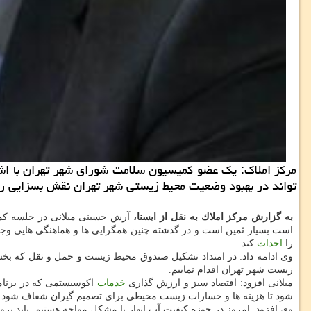
مركز املاك: یك عضو كمیسیون سلامت شورای شهر تهران با اش
تواند در بهبود وضعیت محیط زیستی شهر تهران نقش بسزایی را 
به گزارش مركز املاك به نقل از ایسنا،
آرش حسینی میلانی در جلسه كمی
است بسیار ثمین است و در گذشته چنین همگرایی ها و هماهنگی هایی وج
را
احداث
كند.
وی ادامه داد: در امتداد تشكیل صندوق محیط زیست و حمل و نقل كه بخش
زیست شهر تهران اقدام نماییم.
میلانی افزود: اقتصاد سبز و ارزش گذاری
خدمات
اكوسیستمی كه در برنام
شود تا هزینه ها و خسارات زیست محیطی برای تصمیم گیران شفاف شود. بدین
وی افزود: امروز در حوزه كیفیت آب انهار با مشكل مواجه هستیم. باید پرو