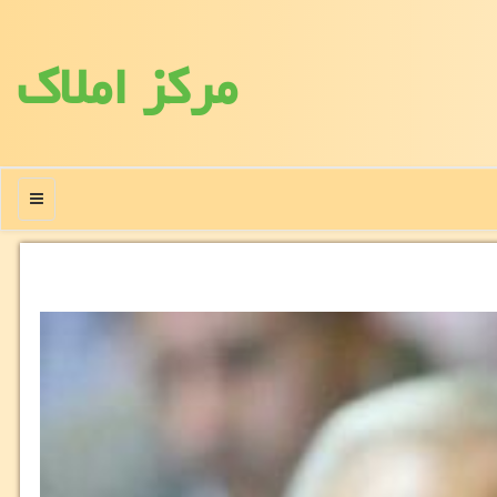
مركز املاك
منو