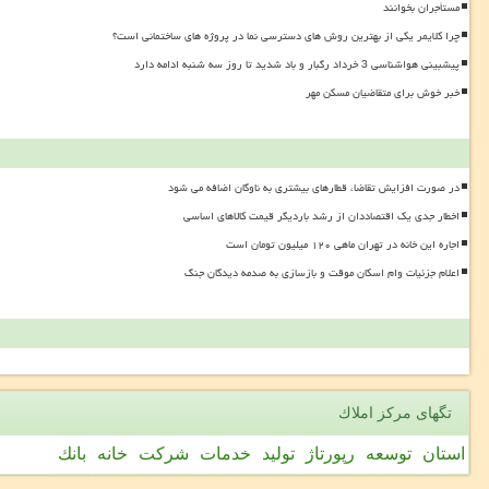
مستأجران بخوانند
چرا کلایمر یکی از بهترین روش های دسترسی نما در پروژه های ساختمانی است؟
پیشبینی هواشناسی 3 خرداد رگبار و باد شدید تا روز سه شنبه ادامه دارد
خبر خوش برای متقاضیان مسکن مهر
در صورت افزایش تقاضا، قطارهای بیشتری به ناوگان اضافه می شود
اخطار جدی یک اقتصاددان از رشد باردیگر قیمت کالاهای اساسی
اجاره این خانه در تهران ماهی ۱۲۰ میلیون تومان است
اعلام جزئیات وام اسکان موقت و بازسازی به صدمه دیدگان جنگ
تگهای مركز املاك
استان
توسعه
رپورتاژ
تولید
خدمات
شركت
خانه
بانك