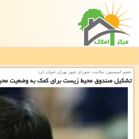
عضو كمیسیون سلامت شورای شهر تهران عنوان كرد
تشكیل صندوق محیط زیست برای كمك به وضعیت محیط