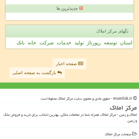
جدیدترین ها
تگهای مركز املاك
استان
توسعه
رپورتاژ
تولید
خدمات
شركت
خانه
بانك
صفحه اخبار
بازگشت به صفحه اصلی
msamlak.ir - حقوق مادی و معنوی سایت مركز املاك محفوظ است
مركز املاك
املاک و زمین - مرکز املاک، همراه شما در معاملات ملکی، بهترین انتخاب برای خرید و فروش ملک
و زمین
صفحات مركز املاك