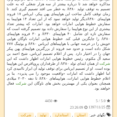
مذاكره خواهد شد تا درباره بیشتر از سه هزار شغلی كه به علت
تصمیم به توقف تولید A۳۸۰ به خطر می افتد تصمیم گیری كنند. تا
زمان توقف كامل ساخت این هواپیمای پهن پیكر، ایرباس ۱۷ فروند
هواپیمای A۳۸۰دیگر تولید خواهد نمود كه از این تعداد ۱۴ هواپیما به
سفارش خطوط هوایی امارات خواهد بود. امارات كه پیشتر تعداد
بیشتری از این نوع هواپیما را سفارش داده بود تصمیم گرفته است كه
سفارش تازه ای شامل ۴۰ هواپیمای A۳۳۰ و ۳۰ فروند هواپیمای
A۳۸۰ را جایگزین قبلی كند. خطوط هوایی امارات ناوگان هوایی
خویش را در عرصه جهانی با هواپیماهای ایرباس A۳۸۰ و بوئینگ ۷۷۷
شكل داده است و حدود صد فروند از بزرگترین هواپیمای پهن پیكر
جهان را در اختیار دارد. پس از اعلام تصمیم ایرباس، شیخ احمد بن
سعید آل مكتوم، رئیس خطوط هوایی امارات اظهار داشت كه این
شركت
از همان ابتدای تولد A۳۸۰ از طرفداران پروپاقرص این هواپیما
بوده است. او از تصمیم ایرباس برای توقف تولید آن ابراز ناامیدی كرد
اما اظهار داشت كه امارات «واقعیت موجود را می پذیرد». بنا بر
اعلام خطوط هوایی امارات، هوایپماهای A۳۸۰ تا دهه ۲۰۳۰ میلادی
همچنان بعنوان یكی از مهمترین بخش های ناوگان این
شركت
فعال
خواهند بود.
4450
5
/
5.0
1397/11/25
23:26:09
تگهای خبر:
استان
,
استاندارد
,
تولید
,
شركت