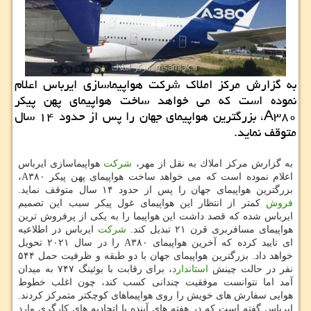
به گزارش مركز املاك شركت هواپیماسازی ایرباس اعلام
نموده است كه می خواهد ساخت هواپیمای پهن پیكر
A۳۸۰، بزرگترین هواپیمای جهان را پس از حدود ۱۴ سال
متوقف نماید.
به گزارش مركز املاك به نقل از مهر،
شركت
هواپیماسازی ایرباس
اعلام نموده است كه می خواهد ساخت هواپیمای پهن پیكر A۳۸۰،
بزرگترین هواپیمای جهان را پس از حدود ۱۴ سال متوقف نماید.
فروش
كمتر از انتظار این هواپیمای غول پیكر سبب این تصمیم
ایرباس شده كه قصد داشت این هواپیما را به یكی از پرفروش ترین
هواپیمای مسافربری قرن ۲۱ تبدیل كند.
شركت
ایرباس در اطلاعیه
ای تایید كرده كه آخرین هواپیمای A۳۸۰ را در سال ۲۰۲۱ تحویل
خواهد داد. بزرگترین هواپیمای جهان با دو طبقه و ظرفیت حمل ۵۴۴
نفر در حالت چینش
استاندارد
، برای رقابت با بوئینگ ۷۴۷ به میدان
آمد اما نتوانست موفقیت چندانی كسب كند، چون اغلب خطوط
هوایی سفارش های خویش را روی هواپیماهای كوچكتر متمركز كردند.
ایرباس گفته است كه در هفته های آینده با اتحادیه های كارگری وارد