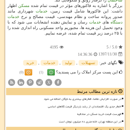
ساختمان
را گرفتار رونق و شكوفایی كند.
برزگر با اشاره به فاكتورهای مؤثر در قیمت تمام شده
مسكن
اظهار
داشت: این فاكتورها شامل قیمت زمین،
خدمات
شهرداری مانند
صدور پروانه ساخت و نظام مهندسی، قیمت مصالح و نرخ
خدمات
دستگاه
های
خدمات
رسان و نمایش دهنده انشعابات می شود كه با
وجود تحمیل این هزینه ها، مجبوریم واحد مسكونی راه اندازی شده را
با ۲۵ درصد زیر قیمت تمام شده، عرضه نماییم.
4195
5
/
5.0
1397/11/30
14:36:36
تگهای خبر:
تسهیلات
,
تولید
,
خدمات
,
خرید
این پست مرکز املاک را می پسندید؟
(0)
(1)
X
تازه ترین مطالب مرتبط
در صورت افزایش تقاضا، قطارهای بیشتری به ناوگان اضافه می شود
اخطار جدی یک اقتصاددان از رشد باردیگر قیمت کالاهای اساسی
فهرست قیمت خرید مسکن در صادقیه
در این منطقه تهران، خانه متری ۲۸ میلیون تومان است