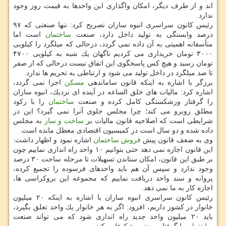
اند و از طرف دیگر، امكان واگذاری این واحدها به قیمت روز وجود
ندارد.
رئیس كانون سراسری انبوه سازان تصریح كرد: تنها صنعتی كه ۹۷
درصد وابستگی به تولید داخل دارد، صنعت
ساختمان
است اما
متأسفانه اهمیتی به آن داده نمی گردد، درحالی كه میلگرد را كیلویی
۳۰۰۰ تومان خریداری می كردیم ناگهان یك شبه به كیلویی ۴۷۰۰
تومان رسید و هیچ كس پاسخگوی این اتفاق نیست درحالی كه از صفر
تا صد میلگرد در داخل تولید می شود و ارتباطی به تحریم ها ندارد.
برزگر با اشاره به اینكه قانون ساماندهی
مسكن
اجرا نمی گردد،
اشاره كرد: مالیات های خلق الساعه در آینده ای نزدیك، انبوه سازان
را گرفتار ورشكستگی كامل كرده و صنعت
ساختمان
را با ركود
مطلق روبرو می كند؛ چرا مجلس جلوی آنرا نمی گیرد؟ این در
شرایطی است كه اصلاحیه قانون مالیات بر
ساخت و ساز
به مجلس
داده شده و دو سال است در كمیسیون اقتصادی معطل مانده است.
وی به ضعف قانون پیش
فروش
ساختمان
اشاره نمود و اظهار داشت:
این قانون اجازه نمی دهد حتی بتوانیم ۱۰ واحد راه اندازی نماییم چون
بر طبق این قانون، امكان ستاندن تسهیلات تا مرحله ساخت ۳۰ درصد
وجود ندارد و سپس آن هم باید واحدهای فرسوده را تجمیع كرده،
پروانه و سند واحد دریافت نماییم كه مجموعه این بروكراسی ها،
اجازه كار به ما نمی دهد.
رئیس كانون سراسری انبوه سازان با اشاره به اینكه ۲۰ میلیون
خانوار در كشور داریم، افزود: اگر به هر خانوار یك واحد تعلق بگیرد،
باید ۲۰ میلیون واحد جدید راه اندازی شود كه می تواند صنعت