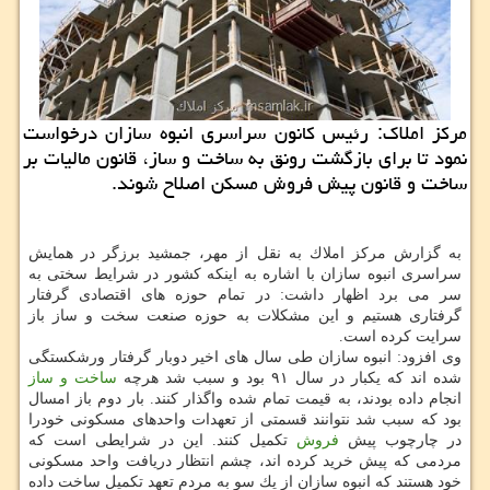
مركز املاك: رئیس كانون سراسری انبوه سازان درخواست
نمود تا برای بازگشت رونق به ساخت و ساز، قانون مالیات بر
ساخت و قانون پیش فروش مسكن اصلاح شوند.
به گزارش مركز املاك به نقل از مهر، جمشید برزگر در همایش
سراسری انبوه سازان با اشاره به اینكه كشور در شرایط سختی به
سر می برد اظهار داشت: در تمام حوزه های اقتصادی گرفتار
گرفتاری هستیم و این مشكلات به حوزه صنعت سخت و ساز باز
سرایت كرده است.
وی افزود: انبوه سازان طی سال های اخیر دوبار گرفتار ورشكستگی
شده اند كه یكبار در سال ۹۱ بود و سبب شد هرچه
ساخت و ساز
انجام داده بودند، به قیمت تمام شده واگذار كنند. بار دوم باز امسال
بود كه سبب شد نتوانند قسمتی از تعهدات واحدهای مسكونی خودرا
در چارچوب پیش
فروش
تكمیل كنند. این در شرایطی است كه
مردمی كه پیش خرید كرده اند، چشم انتظار دریافت واحد مسكونی
خود هستند كه انبوه سازان از یك سو به مردم تعهد تكمیل ساخت داده