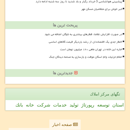
پیشبینی هواشناسی 3 خرداد رگبار و باد شدید تا روز سه شنبه ادامه دارد
خبر خوش برای متقاضیان مسکن مهر
پربحث ترین ها
در صورت افزایش تقاضا، قطارهای بیشتری به ناوگان اضافه می شود
اخطار جدی یک اقتصاددان از رشد باردیگر قیمت کالاهای اساسی
اجاره این خانه در تهران ماهی ۱۲۰ میلیون تومان است
اعلام جزئیات وام اسکان موقت و بازسازی به صدمه دیدگان جنگ
جدیدترین ها
تگهای مركز املاك
استان
توسعه
رپورتاژ
تولید
خدمات
شركت
خانه
بانك
صفحه اخبار