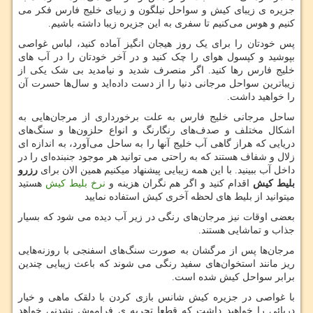
جزیره ی زیبای کیش و سواحل نیلگون و زبیای خلیج فارس فکر می
کنیم و هوس می‌کنیم تا سفری به این جزیره زیبا داشته باشیم.
پس خودتان را برای یک روز هیجان انگیز آماده کنید، لباس غواصی
بپوشید و کپسول هوای را چک کنید و در آخر خودتان را در آب های
خلیج فارس رها کنید. اگر منصرف شدید و نیامدید بی شک یکی از
زیباترین سواحل مرجانی دنیا را از دست داده‌اید و سال‌ها حسرت آن
را خواهید داشت.
ساحل مرجانی خلیج فارس به علت برخورداری از مرجان‌هایی به
اشکال مختلف و صدف‌های رنگارنگ و انواع حلزون‌ها و سنگ‌های
دریایی که هراز گاهی آب خلیج آنها را به ساحل می‌آورد، به اندازه ای
زلال و شفاف هستند که به راحتی می توانید هر موجود جنبنده‌ای را در
داخل آب ببینید. با این همه زیبایی پیشنهاد میکنیم همین الان برای
رزرو
بلیط کیش
اقدام کنید و اگر هم نگران هزینه و
نرخ بلیط کیش
هستید
میتوانید از بلیط های لحظه آخری کیش استفاده نمایید
بعضی اوقات نیز مرجان‌های رنگی در زیر آب دیده می شود که بسیار
جذاب و تماشایی هستند.
مرجان‌ها پس از مرگشان به صورت سنگ‌های اسفنجی با روزنه‌هایی
ریز مانند استخوان‌های سفید رنگی می شوند که باعث زیبایی چندین
برابر سواحل کیش شده است.
با غواصی در جزیره کیش شانس بازی کردن با دلقک ماهی و خیار
دریائی را خواهید داشت که قطعا تجربه ی فراموش نشدنی خواهد