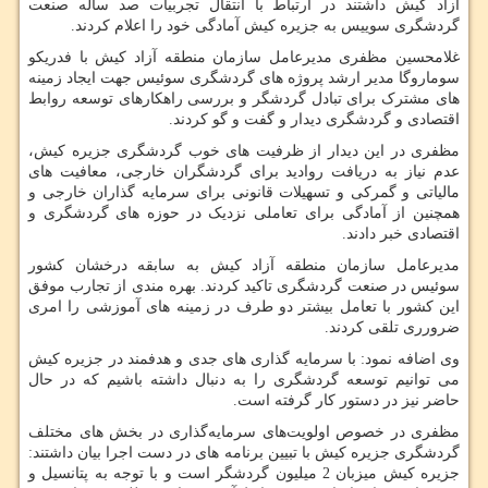
آزاد کیش داشتند در ارتباط با انتقال تجربیات صد ساله صنعت
گردشگری سوییس به جزیره کیش آمادگی خود را اعلام کردند.
غلامحسین مظفری مدیرعامل سازمان منطقه آزاد کیش با فدریکو
سوماروگا مدیر ارشد پروژه‌ های گردشگری سوئیس جهت ایجاد زمینه
های مشترک برای تبادل گردشگر و بررسی راهکارهای توسعه روابط
اقتصادی و گردشگری دیدار و گفت و گو کردند.
مظفری در این دیدار از ظرفیت های خوب گردشگری جزیره کیش،
عدم نیاز به دریافت روادید برای گردشگران خارجی، معافیت های
مالیاتی و گمرکی و تسهیلات قانونی برای سرمایه گذاران خارجی و
همچنین از آمادگی برای تعاملی نزدیک در حوزه های گردشگری و
اقتصادی خبر دادند.
مدیرعامل سازمان منطقه آزاد کیش به سابقه درخشان کشور
سوئیس در صنعت گردشگری تاکید کردند. بهره مندی از تجارب موفق
این کشور با تعامل بیشتر دو طرف در زمینه های آموزشی را امری
ضرورری تلقی کردند.
وی اضافه نمود: با سرمايه گذارى هاى جدى و هدفمند در جزيره كيش
می توانیم توسعه گردشگرى را به دنبال داشته باشیم که در حال
حاضر نیز در دستور کار گرفته است.
مظفری در خصوص اولویت‌های سرمایه‌گذاری در بخش های مختلف
گردشگری جزیره کیش با تبيين برنامه های در دست اجرا بیان داشتند:
جزیره کیش میزبان 2 میلیون گردشگر است و با توجه به پتانسیل و