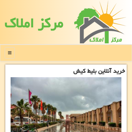
مركز املاك
منو
خرید آنلاین بلیط كیش