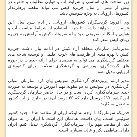
زیر ساخت های اساسی و شرایط آب و هوایی مطلوب و خاص، در
بیش از نیمی از سال جزیره کیش می تواند مقصد پرطرفدار
کشورهای اروپایی به ویژه سوییس باشد.
وي افزود: گردشگران کشورهای اروپايی در ایام سرد سال این
فرصت را خواهند داشت تا جهت استفاده از شرایط مناسب آب و
هوایی و امکانات تفریحی، دیدنیها و تفریحات کیش و آرامش به جزیره
زیبای کیش سفر کنند.
مدیرعامل سازمان منطقه آزاد کیش در ادامه بیان داشت جزیره
کیش با بهره مندی از ظرفیت های خوب اقلیمی و توسعه شاخه های
مختلف گردشگری مى تواند به مقصدی برای ارائه خدمات در حوزه
های گردشگری، ورزشی و گردشگری سلامت برای کشورهای
اروپایی تبدیل شود.
مدیر ارشد پروژه‌های گردشگری سوئیس بیان کرد: سازمان متولی
گردشگری در سوئیس به دو مقوله مهم آموزش و توسعه به ‌صورت
جدی سرمایه‌گذاری کرده است و در حال حاضر سازمان گردشگری
این کشور 230 پرسنل دارد که 60 درصد آن‌ها در خارج از این کشور
مشغول به کارند.
فدریکو سوماروگا با توجه به اینکه ایران از مقاصد هدف جدید کشور
سوئیس است، بیان داشت: هدفمان این است تا ایران را به عنوان
یکی از مقاصد مهم برای سرمایه‌گذاری گردشگری تبدیل کنیم. ایران
دارای مناطقی بکر و عالی بسیاری است.