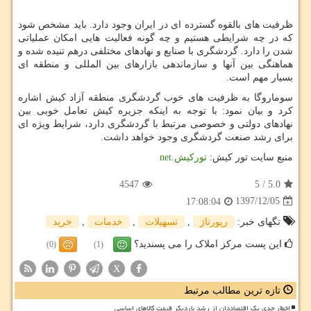
ظرفیت های بالقوه گسترده ای در ایران وجود دارد. باید مشخص شود
که در چه شرایطی هستیم و چه گونه فعالیت هایی امکان عملیاتی
شدن را دارد. گردشگری با صنایع و نهادهای مختلفی درهم تنیده شده و
هماهنگی بین آنها و سازماندهی بازارهای بین المللی و منطقه ای
بسیار مهم است.
سوماروگا به ظرفیت های خوب گردشگری منطقه آزاد کیش اشاره
کرد و بیان نمود: با توجه به اینکه جزیره کیش تعامل خوبی بین
نهادهای دولتی و خصوصی مرتبط با گردشگری دارد، شرایط ویژه ای
برای رشد صنعت گردشگری وجود خواهد داشت.
منبع سایت تور کیش:
تورکيش.
net
4547
5
/
5.0
1397/12/05
17:08:04
تگهای خبر:
رپورتاژ
,
تسهیلات
,
خدمات
,
خرید
این پست مرکز املاک را می پسندید؟
(0)
(1)
X
تازه ترین مطالب مرتبط
اخطار جدی یک اقتصاددان از رشد باردیگر قیمت کالاهای اساسی