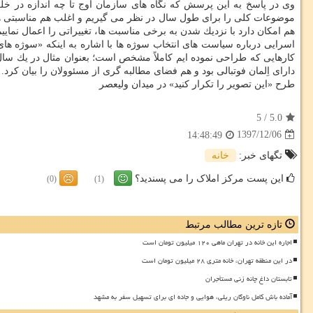
وی در پاسخ به این پرسش كه نگاه های سازمان اوج تا چه اندازه در خل
موضوعات كلی را برای طول سال در نظر می گیریم و اغلب هم مناسبتی هست
هم امكان دارد با نزدیك شدن به برخی مناسبت ها، تغییراتی را اعمال نماییم
اسرایی درباره سیاست های انتخاب سوژه ها با اشاره به اینكه «سوژه ها
كارهایی كه طراحی نموده ایم كاملاً مشخص است؛ بعنوان مثال در یك سال
دارای اِلمان فوتبالی بود و هم فضای مطالبه گری از مسئوولان را بیان كرد.
طرح «این تصویر را تكرار كنید» در میدان ولیعصر
5
/
5.0
1397/12/06
14:48:49
تگهای خبر:
خانه
این پست مرکز املاک را می پسندید؟
(0)
(1)
تازه ترین مطالب مرتبط
اجاره این خانه در تهران ماهی ۱۲۰ میلیون تومان است
در این منطقه تهران، خانه متری ۲۸ میلیون تومان است
تابستان داغ چانه زنی مستأجران
آماده باش کامل ناوگان ریلی، هوایی و جاده ای برای تسهیل سفر به مشهد