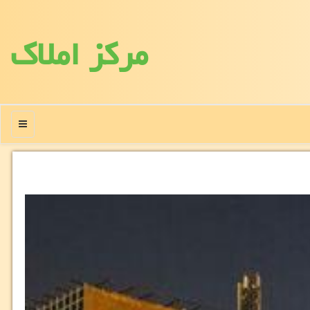
مركز املاك
منو