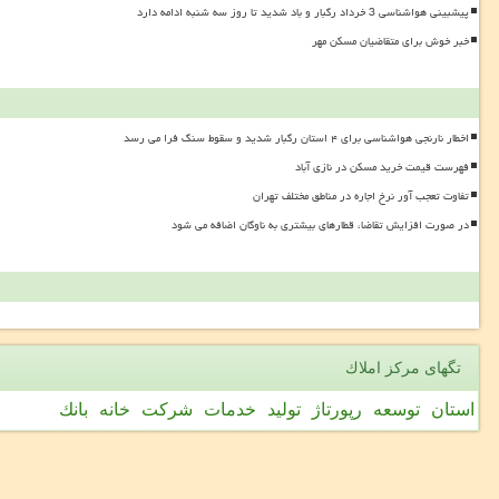
پیشبینی هواشناسی 3 خرداد رگبار و باد شدید تا روز سه شنبه ادامه دارد
خبر خوش برای متقاضیان مسکن مهر
اخطار نارنجی هواشناسی برای ۴ استان رگبار شدید و سقوط سنگ فرا می رسد
فهرست قیمت خرید مسکن در نازی آباد
تفاوت تعجب آور نرخ اجاره در مناطق مختلف تهران
در صورت افزایش تقاضا، قطارهای بیشتری به ناوگان اضافه می شود
تگهای مركز املاك
استان
توسعه
رپورتاژ
تولید
خدمات
شركت
خانه
بانك