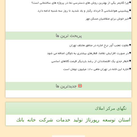
چرا کلایمر یکی از بهترین روش های دسترسی نما در پروژه های ساختمانی است؟
پیشبینی هواشناسی 3 خرداد رگبار و باد شدید تا روز سه شنبه ادامه دارد
خبر خوش برای متقاضیان مسکن مهر
پربحث ترین ها
تفاوت تعجب آور نرخ اجاره در مناطق مختلف تهران
در صورت افزایش تقاضا، قطارهای بیشتری به ناوگان اضافه می شود
اخطار جدی یک اقتصاددان از رشد باردیگر قیمت کالاهای اساسی
اجاره این خانه در تهران ماهی ۱۲۰ میلیون تومان است
جدیدترین ها
تگهای مركز املاك
استان
توسعه
رپورتاژ
تولید
خدمات
شركت
خانه
بانك