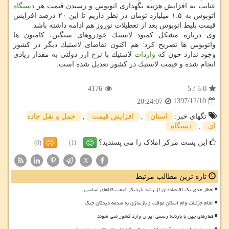
عنایت به افزایش هزینه نگهداری اتوبوس و رسیدن قیمت هر
دستگاه
اتوبوس به ۱.۵ میلیارد تومان در نظر داریم تا این ۲۰ درصد افزایش
قیمت بلیط اتوبوس بعد از تعطیلات نوروز هم ادامه داشته باشد.
وی درباره مشكل كمبود لاستیك خودروهای سنگین، كامیون ها
واتوبوس ها تصریح كرد: هم اكنون تقاضای لاستیك دیگر در كشور
وجود ندارد چون كه
واردات
لاستیك با نرخ ارز دولتی به مقدار زیادی
انجام شده و قیمت لاستیك در كشور تعدیل شده است.
4176
5
/
5.0
1397/12/10
20:24:07
تگهای خبر:
استان
,
افزایش قیمت
,
حمل و نقل جاده
ای
,
دستگاه
این پست مرکز املاک را می پسندید؟
(0)
(1)
X
تازه ترین مطالب مرتبط
اخطار جدی یک اقتصاددان از رشد باردیگر قیمت کالاهای اساسی
اعلام جزئیات وام اسکان موقت و بازسازی به صدمه دیدگان جنگ
قطارهای چین با بارنامه رسمی ایران وارد کشور نمی شوند