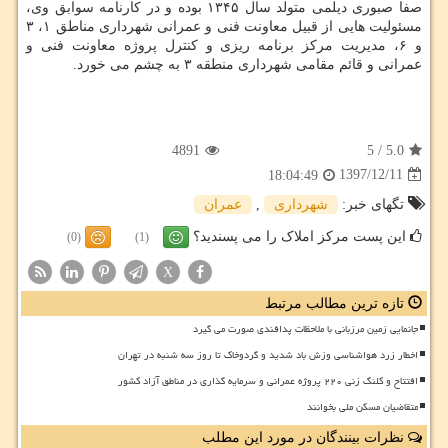
صفا صبوری دیلمی متولد سال ۱۳۴۵ بوده و در كارنامه سوابق وی،
مسئولیت هایی از قبیل معاونت فنی و عمرانی شهرداری مناطق ۱، ۳
و ۶، مدیریت مركز برنامه ریزی و كنترل پروژه معاونت فنی و
عمرانی و قائم مقامی شهرداری منطقه ۳ به چشم می خورد.
4891
5
/
5.0
1397/12/11
18:04:49
تگهای خبر:
شهرداری
,
عمران
این پست مرکز املاک را می پسندید؟
(0)
(1)
X
تازه ترین مطالب مرتبط
جانمایی زمین مرزبانی با ملاحظات پدافندی صورت می گیرد
اخطار زرد هواشناسی وزش باد شدید و گردوخاک تا روز سه شنبه در تهران
افتتاح و کلنگ زنی ۲۲۰ پروژه عمرانی و سرمایه گذاری در مناطق آزاد کشور
متقاضیان مسکن ملی بخوانند
نظرات بینندگان در مورد این مطلب