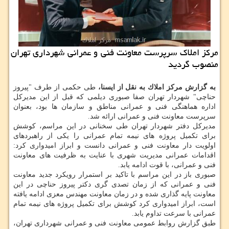
مركز املاك سرپرست معاونت فنی و عمرانی شهرداری تهران
منصوب گردید
به گزارش مركز املاك به نقل از ایسنا،
طی حكمی از طرف "پیروز
حناچی" شهردار تهران صفا صبوری دیلمی كه قبل از این مدیركل
اداره هماهنگی فنی و عمرانی مناطق و سازمان ها بود، بعنوان
سرپرست معاونت فنی و عمرانی ارائه شد.
مدیركل دفتر شهردار تهران طی سخنانی در این مراسم، كوشش
برای تكمیل پروژه های نیمه تمام عمرانی را یكی از راهبردهای
اولویت دار معاونت فنی و عمرانی دانست و ابراز امیدواری كرد:
اقدامات عمرانی مدیریت شهری با عنایت به ظرفیت های معاونت
فنی و عمرانی، با قوت ادامه یابد.
صبوری باز در این مراسم با تاكید بر استمرار رویكرد جدید معاونت
فنی و عمرانی كه از زمان تصدی گری دكتر پیروز حناچی در این
معاونت پایه گذاری شده و در زمان معاونت مهندس معزی ادامه یافته
است، ابراز امیدواری كرد كوشش برای تكمیل پروژه های نیمه تمام
عمرانی با سرعت تداوم یابد.
طبق گزارش روابط عمومی معاونت فنی و عمرانی شهرداری تهران،