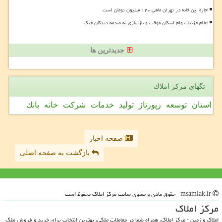
اجاره این خانه در تهران ماهی ۱۲۰ میلیون تومان است
اعلام جزئیات وام اسکان موقت و بازسازی به صدمه دیدگان جنگ
جدیدترین ها
تگهای مركز املاك
استان
توسعه
رپورتاژ
تولید
خدمات
شركت
خانه
بانك
صفحه اخبار
بازگشت به صفحه اصلی
msamlak.ir - حقوق مادی و معنوی سایت مركز املاك محفوظ است
مركز املاك
املاک و زمین - مرکز املاک، همراه شما در معاملات ملکی، بهترین انتخاب برای خرید و فروش ملک