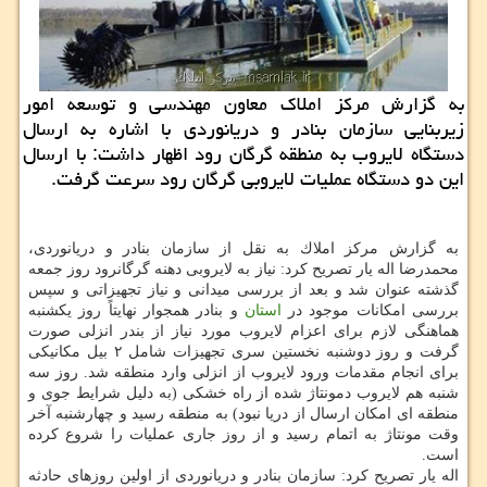
به گزارش مركز املاك معاون مهندسی و توسعه امور
زیربنایی سازمان بنادر و دریانوردی با اشاره به ارسال
دستگاه لایروب به منطقه گرگان رود اظهار داشت: با ارسال
این دو دستگاه عملیات لایروبی گرگان رود سرعت گرفت.
به گزارش مركز املاك به نقل از سازمان بنادر و دریانوردی،
محمدرضا اله یار تصریح كرد: نیاز به لایروبی دهنه گرگانرود روز جمعه
گذشته عنوان شد و بعد از بررسی میدانی و نیاز تجهیزاتی و سپس
بررسی امكانات موجود در
استان
و بنادر همجوار نهایتاً روز یكشنبه
هماهنگی لازم برای اعزام لایروب مورد نیاز از بندر انزلی صورت
گرفت و روز دوشنبه نخستین سری تجهیزات شامل ۲ بیل مكانیكی
برای انجام مقدمات ورود لایروب از انزلی وارد منطقه شد. روز سه
شنبه هم لایروب دمونتاژ شده از راه خشكی (به دلیل شرایط جوی و
منطقه ای امكان ارسال از دریا نبود) به منطقه رسید و چهارشنبه آخر
وقت مونتاژ به اتمام رسید و از روز جاری عملیات را شروع كرده
است.
اله یار تصریح كرد: سازمان بنادر و دریانوردی از اولین روزهای حادثه