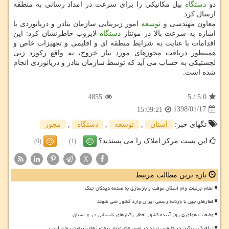
دو
دستگاه
بیل مكانیكی را برای سرعت در امداد رسانی به منطقه
ارسال كرد.
معاون مهندسی و
توسعه
امور زیربنایی سازمان بنادر و دریانوردی با
اشاره به سرعت بالا در مونتاژ
دستگاه
لایروب خاطرنشان كرد: این
اقدامات با عنایت به شرایط منطقه ای و اقلیمی و تجهیزات خاص و
همینطور دریافت مجوزهای مورد نیاز خروج، به واقع ركورد زنی
لجستیكی به حساب می آید كه توسط سازمان بنادر و دریانوردی انجام
شده است.
4855
5
/
5.0
1398/01/17
15:09:21
تگهای خبر:
استان
,
توسعه
,
دستگاه
,
مجوز
این پست مرکز املاک را می پسندید؟
(0)
(1)
X
تازه ترین مطالب مرتبط
اعلام جزئیات وام اسکان موقت و بازسازی به صدمه دیدگان جنگ
قطارهای چین با بارنامه رسمی ایران وارد کشور نمی شوند
وضعیت هوای ۵ روز آینده کشور اخطار رگبارهای تابستانی در ۷ استان
ترافیک سنگین در چالوس تردد در مسیرهای منتهی به مرزهای اربعین روان است