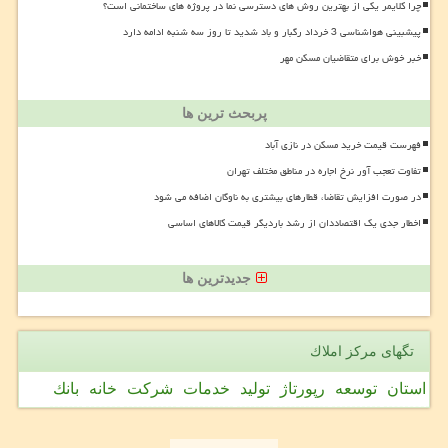
چرا کلایمر یکی از بهترین روش های دسترسی نما در پروژه های ساختمانی است؟
پیشبینی هواشناسی 3 خرداد رگبار و باد شدید تا روز سه شنبه ادامه دارد
خبر خوش برای متقاضیان مسکن مهر
پربحث ترین ها
فهرست قیمت خرید مسکن در نازی آباد
تفاوت تعجب آور نرخ اجاره در مناطق مختلف تهران
در صورت افزایش تقاضا، قطارهای بیشتری به ناوگان اضافه می شود
اخطار جدی یک اقتصاددان از رشد باردیگر قیمت کالاهای اساسی
جدیدترین ها
تگهای مركز املاك
استان
توسعه
رپورتاژ
تولید
خدمات
شركت
خانه
بانك