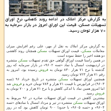
به گزارش مركز املاك در ادامه روند كاهشی نرخ اوراق
تسهیلات مسكن، قیمت این اوراق امروز در بازار سرمایه به
۷۰ هزار تومان رسید.
به گزارش مركز املاك به نقل از مهر، علی رغم افزایش میزان
معاملات
مسكن
، قیمت اوراق تسهیلات
مسكن
همچنان روند كاهشی
دو هفته اخیر را حفظ نموده است.
در همین راستا قیمت اوراق گواهی حق تقدم تسهیلات
مسكن
منتشره
در اردیبهشت امسال با نماد «تسه ۹۶۰۲» در بازار سرمایه كه روز
گذشته با نرخ ۷۱ هزار ۸۳۰ تومان به
فروش
رسیده بود، امروز به
رقم ۷۱ هزار ۷۲۳ تومان رسید.
همچنین اوراق تسهیلات
مسكن
منتشره در تاریخ خرداد ۹۶ (تسه
۹۶۰۳) در فرابورس با قیمت ۷۱ هزار و ۷۸۴ تومان خرید و
فروش
شد
اما امروز همین نماد با اندكی كاهش و با نرخ ۷۱ هزار و ۷۰۰ تومان به
فروش
رسید.
بیشترین كاهش در قیمت اوراق تسهیلات صادره در ۹۶ مربوط به
اوراق تسهیلات
مسكن
منتشره در تیر و مرداد امسال با نمادهای «تسه
۹۶۰۴» و «تسه ۹۶۰۵» با حدودا ۹۰۰ تومان كاهش بود كه در روز