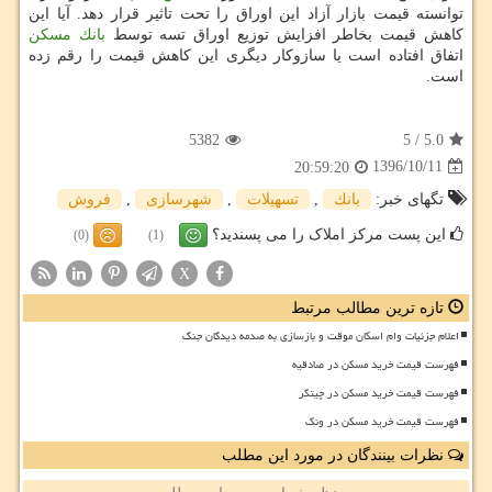
توانسته قیمت بازار آزاد این اوراق را تحت تاثیر قرار دهد. آیا این
كاهش قیمت بخاطر افزایش توزیع اوراق تسه توسط
بانك
مسكن
اتفاق افتاده است یا سازوكار دیگری این كاهش قیمت را رقم زده
است.
5382
5
/
5.0
1396/10/11
20:59:20
تگهای خبر:
بانك
,
تسهیلات
,
شهرسازی
,
فروش
این پست مرکز املاک را می پسندید؟
(0)
(1)
X
تازه ترین مطالب مرتبط
اعلام جزئیات وام اسکان موقت و بازسازی به صدمه دیدگان جنگ
فهرست قیمت خرید مسکن در صادقیه
فهرست قیمت خرید مسکن در چیتگر
فهرست قیمت خرید مسکن در ونک
نظرات بینندگان در مورد این مطلب