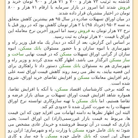
گذشته به ترتیب ۷۲ هزار و ۷۰۰ و ۷۱ هزار و ۹۰۰ تومان خرید و
فروش
شدند اما امروز در بازار سرمایه با ارقام ۷۱ هزار و ۸۰۰
تومان در اختیار مشتریان قرار داده شدند.
در میان اوراق تسهیلات صادره در سال ۹۵ هم بیشترین كاهش متعلق
به تسه ۹۵۰۳ (خرداد ۹۵) با ۲ هزار تومان كاهش بود كه در روز قبل با
نرخ ۷۲ هزار تومان به
فروش
رسید اما امروز آخرین نرخ معامله این
اوراق با قیمت ۷۰ هزار تومان به ثبت رسید.
بر اساس این گزارش، بعد از آنكه در دیدار یك ماه قبل وزیر راه و
شهرسازی با انبوه سازان و با حضور مسئولان
بانك
مسكن
، انبوه
سازان از گرانی اوراق تسهیلات
مسكن
كه در قیمت نهایی
ساخت و
ساز
مسكن
اثرگذار می باشد، اظهار گلایه مندی كردند و وزیر راه و
شهرسازی هم به مسئولان
بانك
مسكن
دستور داد تا راهكاری برای
این قضیه بیایند، به نظر می رسد روند كاهش قیمت اوراق تسه علی
رغم افزایش معاملات
مسكن
و افزایش تقاضای خرید اوراق، شروع
شده است.
به گفته برخی كارشناسان اقتصاد
مسكن
، با آنكه با افزایش تقاضا،
همواره شاهد افزایش قیمت اوراق تسهیلات بر مبنای بازار عرضه و
تقاضا هستیم، اما
بانك
مسكن
با تهیه سازوكاری توانسته نرخ اوراق
تسهیلات را به صورت كنترل شده تا حدودی كم كند.
البته این اظهار نظرها به دامنه ابهامات می افزاید چون كه این قیمت
ها، مربوط به قیمت بازار غیررسمی(ازاد) این اوراق است؛ یعنی
بازاری كه قیمت در آن توسط فروشنده و خریدار عادی مشخص می
شود؛ نه
بانك
عامل حوزه
مسكن
یا وزارت راه و شهرسازی؛ ازاین رو
سوال این است كه
بانك
عامل حوزه
مسكن
با چه ساز و كاری