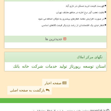
فهرست قیمت خرید مسکن در نازی آباد
تفاوت تعجب آور نرخ اجاره در مناطق مختلف تهران
در صورت افزایش تقاضا، قطارهای بیشتری به ناوگان اضافه می شود
اخطار جدی یک اقتصاددان از رشد باردیگر قیمت کالاهای اساسی
جدیدترین ها
تگهای مركز املاك
استان
توسعه
رپورتاژ
تولید
خدمات
شركت
خانه
بانك
صفحه اخبار
بازگشت به صفحه اصلی
msamlak.ir - حقوق مادی و معنوی سایت مركز املاك محفوظ است