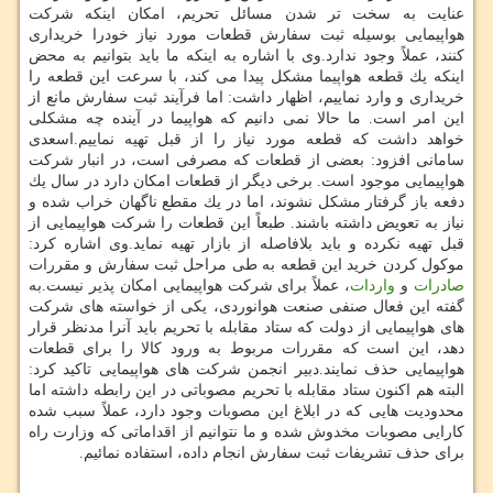
عنایت به سخت تر شدن مسائل تحریم، امكان اینكه شركت
هواپیمایی بوسیله ثبت سفارش قطعات مورد نیاز خودرا خریداری
كنند، عملاً وجود ندارد.وی با اشاره به اینكه ما باید بتوانیم به محض
اینكه یك قطعه هواپیما مشكل پیدا می كند، با سرعت این قطعه را
خریداری و وارد نماییم، اظهار داشت: اما فرآیند ثبت سفارش مانع از
این امر است. ما حالا نمی دانیم كه هواپیما در آینده چه مشكلی
خواهد داشت كه قطعه مورد نیاز را از قبل تهیه نماییم.اسعدی
سامانی افزود: بعضی از قطعات كه مصرفی است، در انبار شركت
هواپیمایی موجود است. برخی دیگر از قطعات امكان دارد در سال یك
دفعه باز گرفتار مشكل نشوند، اما در یك مقطع ناگهان خراب شده و
نیاز به تعویض داشته باشند. طبعاً این قطعات را شركت هواپیمایی از
قبل تهیه نكرده و باید بلافاصله از بازار تهیه نماید.وی اشاره كرد:
موكول كردن خرید این قطعه به طی مراحل ثبت سفارش و مقررات
صادرات
و
واردات
، عملاً برای شركت هواپیمایی امكان پذیر نیست.به
گفته این فعال صنفی صنعت هوانوردی، یكی از خواسته های شركت
های هواپیمایی از دولت كه ستاد مقابله با تحریم باید آنرا مدنظر قرار
دهد، این است كه مقررات مربوط به ورود كالا را برای قطعات
هواپیمایی حذف نمایند.دبیر انجمن شركت های هواپیمایی تاكید كرد:
البته هم اكنون ستاد مقابله با تحریم مصوباتی در این رابطه داشته اما
محدودیت هایی كه در ابلاغ این مصوبات وجود دارد، عملاً سبب شده
كارایی مصوبات مخدوش شده و ما نتوانیم از اقداماتی كه وزارت راه
برای حذف تشریفات ثبت سفارش انجام داده، استفاده نمائیم.