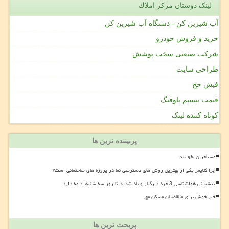
لینک دوستان مركز املاك
آب شیرین کن - دستگاه آب شیرین کن
خرید و فروش خودرو
شرکت صنعتی سخت پوشش
طراحی سایت
فیش حج
قیمت بیسیم باوفنگ
کوتاه کننده لینک
پربیننده ترین ها
مستأجران بخوانند
چرا کلایمر یکی از بهترین روش های دسترسی نما در پروژه های ساختمانی است؟
پیشبینی هواشناسی 3 خرداد رگبار و باد شدید تا روز سه شنبه ادامه دارد
خبر خوش برای متقاضیان مسکن مهر
پربحث ترین ها