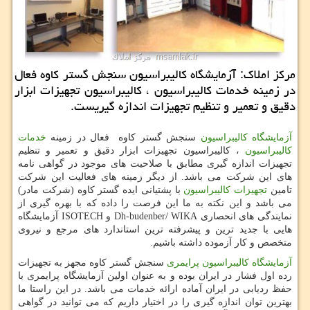
مركز املاك: آزمایشگاه كالیبراسیون سنجش گستر كاوه فعال
در زمینه خدمات كالیبراسیون ، كالیبراسیون تجهیزات ابزار
دقیق و تعمیر و تنظیم تجهیزات اندازه گیریست.
آزمایشگاه کالیبراسیون
سنجش گستر کاوه فعال در زمینه
خدمات
کالیبراسیون
، کالیبراسیون تجهیزات ابزار دقیق و تعمیر و تنظیم
تجهیزات اندازه گیری مطابق با صلاحیت های موجود در گواهی نامه
های این شرکت می باشد. از دیگر زمینه های فعالیت این شرکت
تامین
تجهیزات کالیبراسیون
با پشتیانی ایده گستر کاوه (شرکت مادر)
می باشد و این نکته به ما این فرصت را داده که با بهره گیری از
نمایندگی های انحصاری
WIKA
/
Dh-budenber
و
ISOTECH
آزمایشگاه
هایی با جدید ترین و پیشرفته ترین استاندارد های مرجع و نیروی
متخصص و کار آزموده داشته باشیم.
آزمایشگاه کالیبراسیون پرایمری
سنجش گستر کاوه مجهز به تجهیزات
رده اول فشار در ایران بوده و به عنوان اولین آزمایشگاه پرایمری با
حفظ ردیابی در ایران آماده ارائه خدمات می باشد. در این راستا ما
بهترین توان اندازه گیری را در اختیار داریم که می توانید در گواهی