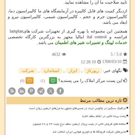
تایید صلاحیت ما آن را مشاهده نمایید.
ازدیگر کمیت های قابل کالیبره در آزمایشگاه های ما کالیبراسیون دما،
کالیبراسیون جرم و حجم ، کالیبراسیون شیمی، کالیبراسیون نیرو و
ابعاد می باشد.
همچنین این مجموعه با بهره گیری از تجهیزات شرکت های
lamplan
فرانسه و
ital control
ایتالیا مجهز به بزرگترین کارگاه تخصصی
خدمات لپینگ و تعمیرات شیر های اطمینان
می باشد.
4632
5
/
5.0
1398/03/10
12:28:10
تگهای خبر:
رپورتاژ
,
ابزار
,
استاندارد
,
شركت
این پست مرکز املاک را می پسندید؟
(0)
(1)
X
تازه ترین مطالب مرتبط
ترافیک سنگین در چالوس تردد در مسیرهای منتهی به مرزهای اربعین روان است
پشت پرده تاخیر در اعلام سقف اجاره
سامانه های فروش خالی از بلیت پرواز اربعین سقف نرخ بلیت ۲۴ و ۲۸ میلیون
مدیرعامل شرکت فرودگاه ها و ناوبری هوایی ایران انتخاب شد