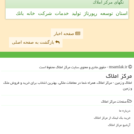
تگهای مركز املاك
استان
توسعه
رپورتاژ
تولید
خدمات
شركت
خانه
بانك
صفحه اخبار
بازگشت به صفحه اصلی
msamlak.ir - حقوق مادی و معنوی سایت مركز املاك محفوظ است
مركز املاك
املاک و زمین - مرکز املاک، همراه شما در معاملات ملکی، بهترین انتخاب برای خرید و فروش ملک
و زمین
صفحات مركز املاك
درباره ما
خرید بک لینک از مركز املاك
آرشیو مركز املاك