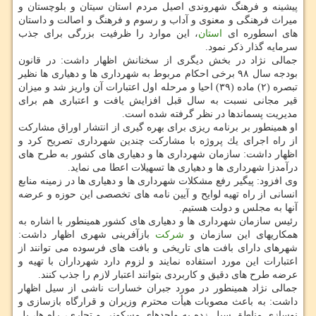
پیشینه و فرهنگ شهروندی اصیل مردم استان سیتان و بلوچستان و
میراث فرهنگی و معنوی و آداب و رسوم و فرهنگ و اصالت و داستان
های اسطوره ای
استان
، این موارد را ظرفیت بزرگی برای جذب
سرمایه گذار ذكر نمود.
جمالی نژاد در بخش دیگری از سخنانش اظهار داشت: در قانون
بودجه سال ۹۸ برخی احكام مربوط به شهرداری ها و دهیاری ها نظیر
تبصره (۲) ماده (۳۹) احیا و مرحله اول اعتبارات آن واریز شد و میزان
قیر مجانی نسبت به سال قبل افزایش یافت و اعتباری هم برای
مدیریت پسماندها در نظر گرفته شده است.
او همینطور بر برنامه ریزی برای بهره گیری از انتشار اوراق مشاركت
از راه اجرای یك پروژه با مشاركت چندین شهرداری تصریح كرد و
اظهار داشت: سازمان شهرداری ها و دهیاری های كشور به طرح های
درآمدزا شهرداری ها و دهیاری ها تسهیلات اعطا می نماید.
وی افزود: پیگیر رفع مشكلات شهرداری ها و دهیاری ها در زمینه منابع
انسانی از راه تهیه لوایح و آیین نامه های تخصصی این حوزه و عرضه
آنها به مجلس و دولت هستیم.
رئیس سازمان شهرداری ها و دهیاری های كشور همینطور با اشاره به
همكاریهای این سازمان و
شركت
بازآفرینی شهری اظهار داشت:
شهرهای دارای بافت های تاریخی و بافت های فرسوده می توانند از
اعتبارات این مورد استفاده نمایند و لزوم دارد شهرداران با تهیه و
عرضه طرح های دقیق و كاربردی بتوانند اعتبار لازم را جذب كنند.
جمالی نژاد همینطور در مورد جبران خسارات ناشی از سیل اظهار
داشت: به باعث مصوبات هیأت محترم وزیران و قرارگاه بازسازی و
نوسازی مناطق سیل زده به واحدهای مسكونی و تجاری، راه ها، پل