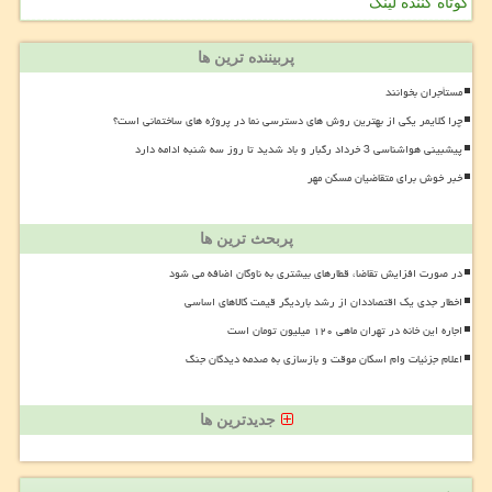
کوتاه کننده لینک
پربیننده ترین ها
مستأجران بخوانند
چرا کلایمر یکی از بهترین روش های دسترسی نما در پروژه های ساختمانی است؟
پیشبینی هواشناسی 3 خرداد رگبار و باد شدید تا روز سه شنبه ادامه دارد
خبر خوش برای متقاضیان مسکن مهر
پربحث ترین ها
در صورت افزایش تقاضا، قطارهای بیشتری به ناوگان اضافه می شود
اخطار جدی یک اقتصاددان از رشد باردیگر قیمت کالاهای اساسی
اجاره این خانه در تهران ماهی ۱۲۰ میلیون تومان است
اعلام جزئیات وام اسکان موقت و بازسازی به صدمه دیدگان جنگ
جدیدترین ها