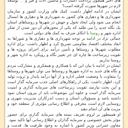
های اخیر همچون پرداخت اعتبارات و ماشین آلات و قیر و … توسعه
لازم در شهرها صورت گرفته است؟
ایشان در ادامه اظهار داشت: كمك های وزارت كشور و سازمان
شهرداری ها و دهیاری های كشور به شهرداری ها و دهیاری ها امسال
انجام می شود ولی ایجاد تحول و جهش در شهرها و روستاهای استان
یك نگاه جدید را می طلبد كه یكی از محورهای آن دور شدن از تفكر
اداره شهر و
روستا
با اتكای صرف به كمك های دولتی است.
جمالی نژاد در ادامه بر توجه شهرداری ها و دهیاری ها و شوراها به
ابعاد مختلف اقتصاد مقاومتی تصریح كرد و اظهار داشت: برای اداره
مطلوب شهرها و روستاها و تأمین درآمد برای اجرای پروژه ها و
تقویت زیرساخت ها چاره ای جز تغییر نگاه و رویكرد به اداره شهر و
روستا نداریم.
ایشان در ادامه با بیان این كه با همكاری و همفكری و مشاركت مردم
و نگاه های جدید به اداره شهرها و روستاها می توان شهرها و روستاها
را متفاوت با وضعیت فعلی اداره و از آنها درآمد پایدار و ثروت تولید
كرد، اظهار داشت: یكی از راهكارهای اصلی جذب سرمایه گذار است
و این بحث نیازمند تقویت زیرساخت های سرمایه گذاری و امنیت
سرمایه گذار است و جلوه این موضوعات باید از بیرون استان نمود
داشته باشد و مسؤولان استان و دست اندركاران مدیریت شهری و
روستایی لازم است معرفی و اطلاع رسانی مؤثری از منطقه خود و
مزیت های آن انجام دهند.
او همینطور بر لزوم تعریف بسته های سرمایه گذاری برای حضور
مؤثر بخش خصوصی و سرمایه گذاران و اطلاع رسانی آنها تاكید نمود.
معاون عمرانی وزیر كشور با اشاره به وجود ظرفیت ها، قدمت و