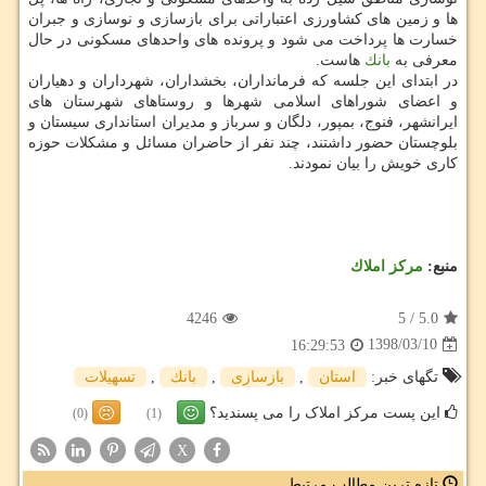
ها و زمین های كشاورزی اعتباراتی برای بازسازی و نوسازی و جبران
خسارت ها پرداخت می شود و پرونده های واحدهای مسكونی در حال
معرفی به
بانك
هاست.
در ابتدای این جلسه كه فرمانداران، بخشداران، شهرداران و دهیاران
و اعضای شوراهای اسلامی شهرها و روستاهای شهرستان های
ایرانشهر، فنوج، بمپور، دلگان و سرباز و مدیران استانداری سیستان و
بلوچستان حضور داشتند، چند نفر از حاضران مسائل و مشكلات حوزه
كاری خویش را بیان نمودند.
منبع:
مركز املاك
4246
5
/
5.0
1398/03/10
16:29:53
تگهای خبر:
استان
,
بازسازی
,
بانك
,
تسهیلات
این پست مرکز املاک را می پسندید؟
(0)
(1)
X
تازه ترین مطالب مرتبط