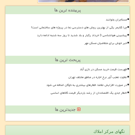
پربیننده ترین ها
مستأجران بخوانند
چرا کلایمر یکی از بهترین روش های دسترسی نما در پروژه های ساختمانی است؟
پیشبینی هواشناسی 3 خرداد رگبار و باد شدید تا روز سه شنبه ادامه دارد
خبر خوش برای متقاضیان مسکن مهر
پربحث ترین ها
فهرست قیمت خرید مسکن در نازی آباد
تفاوت تعجب آور نرخ اجاره در مناطق مختلف تهران
در صورت افزایش تقاضا، قطارهای بیشتری به ناوگان اضافه می شود
اخطار جدی یک اقتصاددان از رشد باردیگر قیمت کالاهای اساسی
جدیدترین ها
تگهای مركز املاك