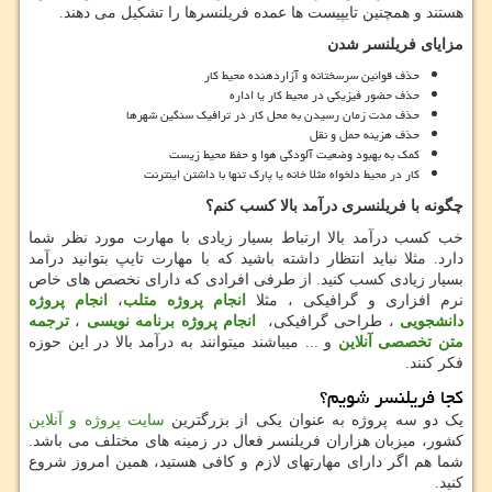
هستند و همچنین تایپیست ها عمده فریلنسرها را تشکیل می دهند.
مزایای فریلنسر شدن
حذف قوانین سرسختانه و آزاردهنده محیط کار
حذف حضور فیزیکی در محیط کار یا اداره
حذف مدت زمان رسیدن به محل کار در ترافیک سنگین شهرها
حذف هزینه حمل و نقل
کمک به بهبود وضعیت آلودگی هوا و حفظ محیط زیست
کار در محیط دلخواه مثلا خانه یا پارک تنها با داشتن اینترنت
چگونه با فریلنسری درآمد بالا کسب کنم؟
خب کسب درآمد بالا ارتباط بسیار زیادی با مهارت مورد نظر شما
دارد. مثلا نباید انتظار داشته باشید که با مهارت تایپ بتوانید درآمد
بسیار زیادی کسب کنید. از طرفی افرادی که دارای نخصص های خاص
نرم افزاری و گرافیکی ، مثلا
انجام پروژه متلب
،
انجام پروژه
دانشجویی
، طراحی گرافیکی،
انجام پروژه برنامه نویسی
،
ترجمه
متن تخصصی آنلاین
و ... میباشند میتوانند به درآمد بالا در این حوزه
فکر کنند
.
کجا فریلنسر شویم؟
یک دو سه پروژه به عنوان یکی از بزرگترین
سایت پروژه و آنلاین
کشور، میزبان هزاران فریلنسر فعال در زمینه های مختلف می باشد.
شما هم اگر دارای مهارتهای لازم و کافی هستید، همین امروز شروع
کنید.