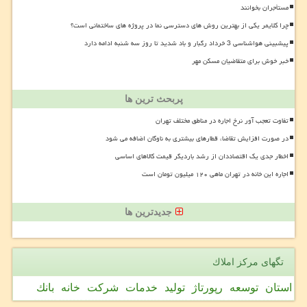
مستأجران بخوانند
چرا کلایمر یکی از بهترین روش های دسترسی نما در پروژه های ساختمانی است؟
پیشبینی هواشناسی 3 خرداد رگبار و باد شدید تا روز سه شنبه ادامه دارد
خبر خوش برای متقاضیان مسکن مهر
پربحث ترین ها
تفاوت تعجب آور نرخ اجاره در مناطق مختلف تهران
در صورت افزایش تقاضا، قطارهای بیشتری به ناوگان اضافه می شود
اخطار جدی یک اقتصاددان از رشد باردیگر قیمت کالاهای اساسی
اجاره این خانه در تهران ماهی ۱۲۰ میلیون تومان است
جدیدترین ها
تگهای مركز املاك
استان
توسعه
رپورتاژ
تولید
خدمات
شركت
خانه
بانك