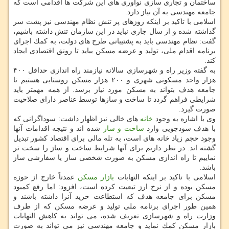
ساختمان و تجاری سازی نوآوری های این شركت ها اقدامی است كه
جامعه مهندسی به آن نیاز دارد.
اسلامی با تاكید بر اینكه روزهای پر تنش نظام مهندسی نیز پشت سر
گذاشته شده و از سال جاری نباید در این سازمان تنش داشته باشیم،
گفت: نظام مهندسی باید به پشتیبانی طرح های دولت، به كمك اجرای
برنامه اقدام ملی، تولید و عرضه مسكن بیاید تا رونق اقتصادی ایجاد
كند.
به گفته وزیر راه و شهرسازی سالانه نیازمند راه اندازی حداقل ۴۰۰
هزار واحد مسكونی شهری و ۲۰۰ هزار مسكن روستایی هستیم تا
جامعه هدف بتواند به مسكن مورد نیاز برسد. از همه مهمتر باید
شرایطی فراهم گردد تا ساخت و سازها توسط عناصر دارای صلاحیت
صورت گیرد.
وی با اشاره به وجود
خانه
های خالی نیز اظهار داشت: سوداگرانی كه
با هدف سودجویی وارد
ساخت و ساز
شده اند و نتیجه اقدامات آنها
وجود حجم زیاد خانه های است، به تله مالی برای اقتصاد كشور تبدیل
گشته اند. در نظر داریم برای آنها شرایط ساخت و ساز را سخت تر
نماییم تا راه اندازی مسكن به صورت شخصی ساز یا سفارشی ساز
باشد.
اسلامی با تاكید بر اینكه التهابات
بازار مسكن
عمدتاً خارج از حوزه
مسكن بوده و از نرخ ارز تبعیت كرده است، افزود: اما رفع كمبود
مسكن برای جامعه هدف كه استطاعت خرید آنرا داشته باشند و
همین طور اجرای برنامه ملی تولید و عرضه مسكن كه از طرف
وزارت راه و شهرسازی تعریف شده، می تواند به كاهش التهابات
بازار مسكن كمك نماید و جامعه مهندسی نیز می تواند به صورت