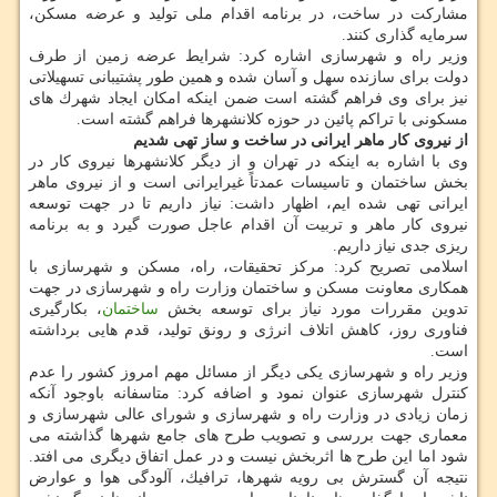
مشاركت در ساخت، در برنامه اقدام ملی تولید و عرضه مسكن،
سرمایه گذاری كنند.
وزیر راه و شهرسازی اشاره كرد: شرایط عرضه زمین از طرف
دولت برای سازنده سهل و آسان شده و همین طور پشتیبانی تسهیلاتی
نیز برای وی فراهم گشته است ضمن اینكه امكان ایجاد شهرك های
مسكونی با تراكم پائین در حوزه كلانشهرها فراهم گشته است.
از نیروی كار ماهر ایرانی در ساخت و ساز تهی شدیم
وی با اشاره به اینكه در تهران و از دیگر كلانشهرها نیروی كار در
بخش ساختمان و تاسیسات عمدتاً غیرایرانی است و از نیروی ماهر
ایرانی تهی شده ایم، اظهار داشت: نیاز داریم تا در جهت توسعه
نیروی كار ماهر و تربیت آن اقدام عاجل صورت گیرد و به برنامه
ریزی جدی نیاز داریم.
اسلامی تصریح كرد: مركز تحقیقات، راه، مسكن و شهرسازی با
همكاری معاونت مسكن و ساختمان وزارت راه و شهرسازی در جهت
تدوین مقررات مورد نیاز برای توسعه بخش
ساختمان
، بكارگیری
فناوری روز، كاهش اتلاف انرژی و رونق تولید، قدم هایی برداشته
است.
وزیر راه و شهرسازی یكی دیگر از مسائل مهم امروز كشور را عدم
كنترل شهرسازی عنوان نمود و اضافه كرد: متاسفانه باوجود آنكه
زمان زیادی در وزارت راه و شهرسازی و شورای عالی شهرسازی و
معماری جهت بررسی و تصویب طرح های جامع شهرها گذاشته می
شود اما این طرح ها اثربخش نیست و در عمل اتفاق دیگری می افتد.
نتیجه آن گسترش بی رویه شهرها، ترافیك، آلودگی هوا و عوارض