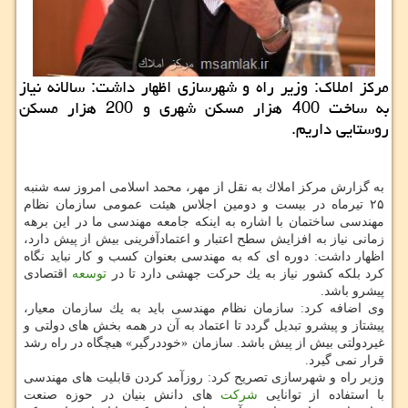
مركز املاك: وزیر راه و شهرسازی اظهار داشت: سالانه نیاز
به ساخت 400 هزار مسكن شهری و 200 هزار مسكن
روستایی داریم.
به گزارش مركز املاك به نقل از مهر، محمد اسلامی امروز سه شنبه
۲۵ تیرماه در بیست و دومین اجلاس هیئت عمومی سازمان نظام
مهندسی ساختمان با اشاره به اینكه جامعه مهندسی ما در این برهه
زمانی نیاز به افزایش سطح اعتبار و اعتمادآفرینی بیش از پیش دارد،
اظهار داشت: دوره ای كه به مهندسی بعنوان كسب و كار نباید نگاه
كرد بلكه كشور نیاز به یك حركت جهشی دارد تا در
توسعه
اقتصادی
پیشرو باشد.
وی اضافه كرد: سازمان نظام مهندسی باید به یك سازمان معیار،
پیشتاز و پیشرو تبدیل گردد تا اعتماد به آن در همه بخش های دولتی و
غیردولتی بیش از پیش باشد. سازمان «خوددرگیر» هیچگاه در راه رشد
قرار نمی گیرد.
وزیر راه و شهرسازی تصریح كرد: روزآمد كردن قابلیت های مهندسی
با استفاده از توانایی
شركت
های دانش بنیان در حوزه صنعت