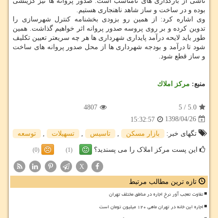
ناشی از بارگذاری های نامناسب است. صدور پروانه ها نیز گزینشی
بوده و در ساخت و ساز شاهد ناهنجاری هستیم.
وی اشاره كرد: از همین رو بزودی بخشنامه كنترل شهرسازی را
تدوین كرده و بر روی پروسه صدور پروانه اثر خواهیم گذاشت. همین
طور باید لایحه درآمد پایداری شهرداری ها هر چه سریعتر تعیین تكلیف
شود تا درآمد و بودجه شهرداری ها از محل صدور پروانه های ساخت
و ساز قطع شود.
منبع:
مركز املاك
4807
5
/
5.0
1398/04/26
15:32:57
تگهای خبر:
بازار مسكن
,
تاسیس
,
تسهیلات
,
توسعه
این پست مرکز املاک را می پسندید؟
(0)
(1)
X
تازه ترین مطالب مرتبط
تفاوت تعجب آور نرخ اجاره در مناطق مختلف تهران
اجاره این خانه در تهران ماهی ۱۲۰ میلیون تومان است