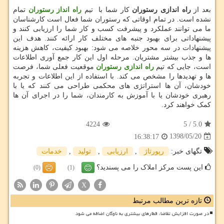
بعد از
راه اندازی رستوران
کار شما با
تیم
راه انداز رستوران
تمام
نشده است. در تمام اوقاتی که رستوران شما فعال است کارشناسان
ما می توانند عملکرد و پیشرفت کسب و کار شما را ارزیابی کنند و
پیشنهاداتی برای بهبود جنبه های مختلف کار ارائه کنند. هدف این
پیشنهادات در سه محور خلاصه می شود: بهبود کیفیت، کاهش هزینه
ها و جذب بیشتر مشتریان. مرحله اول این کار جمع آوری اطلاعات
است، جایی که تیم
راه اندازی رستوران
موقعیت فعلی شما، فرصت
ها و تهدیدها را مشخص می کند. با استفاده از این اطلاعات و تجربه
خودشان، آن ها استراتژی های محکمی طراحی می کنند که یا با
رهبری خودشان یا با آموزش به کارمندان، شما را در اجرای آن ها
کمک خواهند کرد.
4224
5
/
5.0
1398/05/20
16:38:17
تگهای خبر:
رپورتاژ
,
ارزیابی
,
تولید
,
خدمات
این پست مرکز املاک را می پسندید؟
(0)
(1)
X
تازه ترین مطالب مرتبط
در صورت افزایش تقاضا، قطارهای بیشتری به ناوگان اضافه می شود