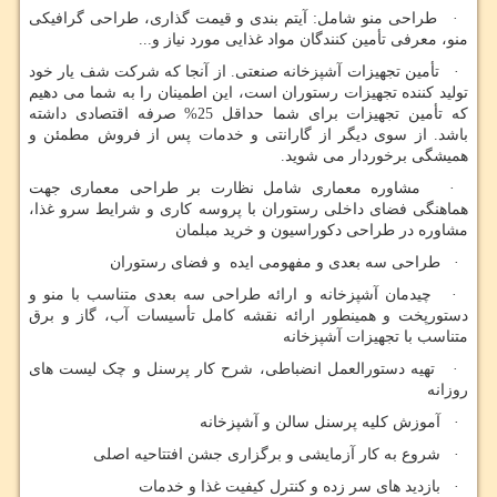
· طراحی منو شامل: آیتم بندی و قیمت گذاری، طراحی گرافیکی
منو، معرفی تأمین کنندگان مواد غذایی مورد نیاز و...
· تأمین تجهیزات آشپزخانه صنعتی. از آنجا که شرکت شف یار خود
تولید کننده تجهیزات رستوران است، این اطمینان را به شما می دهیم
که تأمین تجهیزات برای شما حداقل 25% صرفه اقتصادی داشته
باشد. از سوی دیگر از گارانتی و خدمات پس از فروش مطمئن و
همیشگی برخوردار می شوید.
· مشاوره معماری شامل نظارت بر طراحی معماری جهت
هماهنگی فضای داخلی رستوران با پروسه کاری و شرایط سرو غذا،
مشاوره در طراحی دکوراسیون و خرید مبلمان
· طراحی سه بعدی و مفهومی ایده و فضای رستوران
· چیدمان آشپزخانه و ارائه طراحی سه بعدی متناسب با منو و
دستورپخت و همینطور ارائه نقشه کامل تأسیسات آب، گاز و برق
متناسب با تجهیزات آشپزخانه
· تهیه دستورالعمل انضباطی، شرح کار پرسنل و چک لیست های
روزانه
· آموزش کلیه پرسنل سالن و آشپزخانه
· شروع به کار آزمایشی و برگزاری جشن افتتاحیه اصلی
· بازدید های سر زده و کنترل کیفیت غذا و خدمات