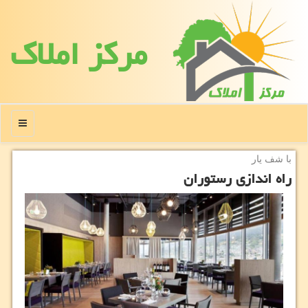
مركز املاك
منو
با شف یار
راه اندازی رستوران