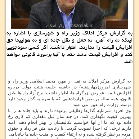
به گزارش مركز املاك وزیر راه و شهرسازی با اشاره به
اینكه نه راه آهن، نه حمل و نقل جاده ای و نه هواپیما حق
افزایش قیمت را ندارند، اظهار داشت: اگر كسی سودجویی
كند و افزایش قیمت دهد حتما با آنها برخورد قانونی خواهد
شد.
به گزارش مركز املاك به نقل از مهر، محمد اسلامی وزیر راه و
شهرسازی امروز(چهارشنبه) در حاشیه جلسه هیئت دولت درباره
افزایش قیمت عوارض بزرگراه ها، اظهار داشت: نرخ آزاد راه ها طبق
قانون، همه ساله بر طبق قراردادهایی كه با سرمایه گذار وجود دارد
توسط وزارت راه تعیین می شود.
وی افزود: سرمایه گذارها وظایفی برعهده دارند و باید جاده ها را با
بهترین كیفیت نگهداری كنند، در چند سال قبل مقداری كم كاری رخ
داده بود كه ما از آنها خواستیم تكالیفشان را بهتر انجام دهند. امید
داریم نرخی كه اخیرا تصویب گردید، با رعایت متن قرارداد و حقوق
مردم در نظر گرفته شده و به ارتقاء كیفیت و امنیت جاده ها بیانجامد.