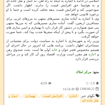
اسلامی در ادامه با اشاره به اینكه نه راه آهن، نه حمل و نقل جاده ای
و نه هواپیما حق افزایش قیمت را ندارند، اظهار داشت: اگر
سودجویی كند و افزایش قیمت بدهد تخلف كرده است و حتما با او
برخورد قانونی خواهد شد.
وی با اشاره به آماده سازی مسیرهای منتهی به مرزهای غربی برای
مسافرین اربعین، گقت: آماده سازی مسیرهایی كه به مرزها منتهی
می شود همواره در دستور كار قرار دارد تا بهسازی و ایمن سازی های
آن صورت بگیرد و تا پیش از اینكه سفرها شدت پیدا كند، حتما صورت
خواهد گرفت.
وزیر راه و شهرسازی با اشاره به سیاست دولت برای پشتیبانی از
مستاجران اظهار داشت: برنامه هایی كه امروز در حال اجرای آن
هستیم مخصوص قشر جوان و
خانه
اولی ها است. بحث صندوق رهن
و
اجاره
هم مقرر است وزارت اقتصاد روز آن كار كند و در مراحل
بررسی قرار دارد.
منبع:
مركز املاك
4259
5
/
5.0
1398/06/22
14:54:49
تگهای خبر:
اجاره
,
افزایش قیمت
,
بهسازی
,
حمل و
نقل جاده ای