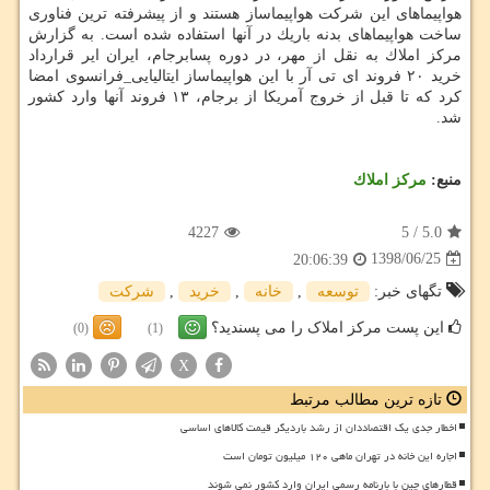
هواپیماهای این شركت هواپیماساز هستند و از پیشرفته ترین فناوری
ساخت هواپیماهای بدنه باریك در آنها استفاده شده است. به گزارش
مركز املاك به نقل از مهر، در دوره پسابرجام، ایران ایر قرارداد
خرید ۲۰ فروند ای تی آر با این هواپیماساز ایتالیایی_فرانسوی امضا
كرد كه تا قبل از خروج آمریكا از برجام، ۱۳ فروند آنها وارد كشور
شد.
منبع:
مركز املاك
4227
5
/
5.0
1398/06/25
20:06:39
تگهای خبر:
توسعه
,
خانه
,
خرید
,
شركت
این پست مرکز املاک را می پسندید؟
(0)
(1)
X
تازه ترین مطالب مرتبط
اخطار جدی یک اقتصاددان از رشد باردیگر قیمت کالاهای اساسی
اجاره این خانه در تهران ماهی ۱۲۰ میلیون تومان است
قطارهای چین با بارنامه رسمی ایران وارد کشور نمی شوند