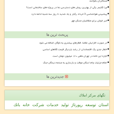
مستأجران بخوانند
چرا کلایمر یکی از بهترین روش های دسترسی نما در پروژه های ساختمانی است؟
پیشبینی هواشناسی 3 خرداد رگبار و باد شدید تا روز سه شنبه ادامه دارد
خبر خوش برای متقاضیان مسکن مهر
پربحث ترین ها
در صورت افزایش تقاضا، قطارهای بیشتری به ناوگان اضافه می شود
اخطار جدی یک اقتصاددان از رشد باردیگر قیمت کالاهای اساسی
اجاره این خانه در تهران ماهی ۱۲۰ میلیون تومان است
اعلام جزئیات وام اسکان موقت و بازسازی به صدمه دیدگان جنگ
جدیدترین ها
تگهای مركز املاك
استان
توسعه
رپورتاژ
تولید
خدمات
شركت
خانه
بانك