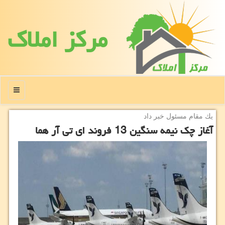
مركز املاك
منو
یك مقام مسئول خبر داد
آغاز چك نیمه سنگین 13 فروند ای تی آر هما