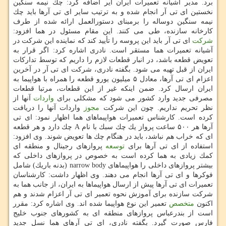
برد. مدیر آشیانه تعمیرات ایران ایر اضافه كرد: چك نیمه سنگین
نخستین ای تی آر انجام شده و به ترتیب سایر ای تی آرها باید چك
نیمه سنگین دوساله را برمبنای دستورالعمل ارائه شده از طرف
كارخانه سازنده، طی می كنند. این مقام مسئول در هما افزود:
شركت
ای تی آر باید این پروسه را تأیید كند كه نماینده این شركت در
آشیانه تعمیرات هما مستقر است. نادری اشاره كرد: اگر قرار به
تعویض قطعه باشد، در انبار قطعات لازم را داریم كه توسط تداركات
ایران از قبل تهیه می شود. بگفته نادری، شركت ای تی آر در آخرین
اعزام ای تی آرها، معادل ۵ میلیون یورو قطعه را همراه با هواپیما به
ایران ارسال كرد. ضمن اینكه غیر از این قطعات، مرتبا قطعات
مصرفی جدید وارد كشور می شود كه مشكلی برای
واردات
آنها از
نظر تحریم نداریم. چون این شركت
مجوز
واردات آنها را دریافت
كرده است. كارشناس تعمیرات هواپیماهای هما اظهار نمود: ای تی
آرها هر ۵۰۰ ساعت پرواز یك چك سبك با نام A چك دارد و هر قطعه
ای كه خراب هم نباشد، باید در هنگام چك ها تعویض شوند. وی افزود:
استفاده از ای تی آرها برای
توسعه
پروازهای رجینال و منطقه ای
كمك زیادی به هما كرده است به خصوص در پروازهای داخلی كه
بیشتر پروازهای داخلی را هواپیماهای narrow body (بدنه باریك) شامل
فوكرها و ای تی آرها انجام می دهند. وی اظهار داشت: كارشناسان
تعمیرات ای تی آرها پیش از ارسال هواپیماها به ایران، از جانب هما به
شركت سازنده برای آموزش نحوه تعمیر ای تی آر اعزام شدند و هم
اكنون
متخصص
تعمیر این نوع هواپیما شده اند. وی اشاره كرد: مقرر
است از بندرعباس پروازهای منطقه ای به كشورهای جنوب خلیج
فارس صورت گیرد. بگفته نادری، ای تی آرهای هما نسل جدید