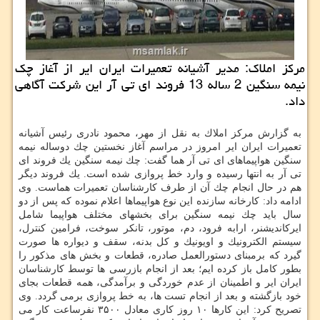
مركز املاك: مدیر آشیانه تعمیرات ایران ایر از آغاز چك
نیمه سنگین 2 ساله 13 فروند ای تی آر این شركت آگاهی
داد.
به گزارش مركز املاك به نقل از مهر، محمود نادری رئیس آشیانه
تعمیرات ایران ایر امروز در مراسم آغاز نخستین چك دوساله نیمه
سنگین هواپیماهای ای تی آر هما گفت: چك نیمه سنگین یك فروند ای
تی آر به انتها رسیده و وارد خط پروازی شده است. یك فروند دیگر
هم در حال انجام چك آن از طرف كارشناسان تعمیرات هماست. وی
ادامه داد: كارخانه سازنده این نوع هواپیماها اعلام نموده كه پس از دو
سال باید چك نیمه سنگین برای بخشهای مختلف هواپیما شامل
ایركاندیشنر، ارابه فرود، دم، موتور، تانكر سوخت، فرامین كنترل،
سیستم الكترونیك و اویونیك و كل بدنه، سقف و دیواره ها صورت
گیرد كه برمبنای دستورالعمل صادره، قطعات و بخش های مذكور را
بطور كامل باز كرده ایم؛ بعد از انجام بازرسی ها توسط كارشناسان
ایران ایر و اطمینان از عدم خوردگی و برآمدگی، همه قطعات بجای
خود بازگشته و بعد از انجام تست ها، به خط پروازی برمی گردد. وی
تصریح كرد: این كارها ۱۰ روز كاری معادل ۳۵۰۰ نفرساعت كار می