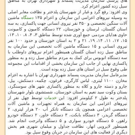
های پرسنل سازمان مدیریت پسماند و شهرداری تهران به مناطق
سیل زده كشور اعزام كرد.
وی افزود: رفع گرد و غبار از شهرستان پلدختر و نظافت معابر اصلی
به وسیله نیروهای اعزامی این سازمان و اعزام ۱۳۵
دستگاه
ماشین
آلات سنگین تخصصی و ۳۵۰ نفر نیروی انسانی جهت پاكسازی، به سه
استان گلستان، لرستان و خوزستان، ۲۲ دستگاه كامیون و كامیونت
حاوی هدایای مردمی جمع آوری شده توسط مناطق ۳، ۴، ۸، ۱۰، ۱۳،
۱۵، ۱۷، ۱۱، ۱۴، ۱۹، ۲۱ و ۲ به استان خوزستان و حدود ۱۰۰ نفر
نیروی انسانی و ۱۵ دستگاه ماشین آلات تخصصی این سازمان به
مناطق سیل زده استان گلستان همینطور اعزام نیروهای داوطلب با
سه دستگاه اتوبوس برای كمك به مردم مناطق سیل زده و به منظور
پاكسازی نهایی از جانب این سازمان بخشی از اقدامات این مجموعه
طی وقوع سیل در استان های سیل زده بوده است.
مدیرعامل سازمان مدیریت پسماند شهرداری تهران با اشاره به اعزام
مخازن ۱۱۰۰ لیتری، لباس كارگری، فرغون، چكمه، دستكش، بیل،
جارو و دسته جارو و كلاه به منظور پاكسازی شهر های سوسنگرد،
بستان وكوت سید نعیم به استان خوزستان، شستشوی بلوار شهرستان
پلدختر به طول ۲ كیلومتر افزود: این
خدمات
توسط چهل نفر از
نیروهای اعزامی این سازمان به همراه تجهیزات و ماشین آلات
تخصصی اعزامی همچون یك دستگاه تانكر آب ۲۰ هزار لیتری، ۲
دستگاه گریدر، ۳ دستگاه بابكت، ۳ دستگاه خاور، ۲ دستگاه خودرو
راهور، ۵ دستگاه خودرو سواری و ۵ دستگاه واترجت انجام شد.
همینطور لایروبی انهار، نظافت جداول و مبلمان شهری هم بخش
دیگری از فعالیت های این سازمان در جریان وقوع سیل بود.