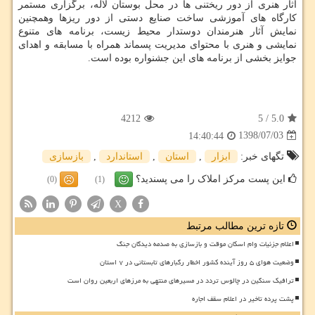
آثار هنری از دور ریختنی ها در محل بوستان لاله، برگزاری مستمر
كارگاه های آموزشی ساخت صنایع دستی از دور ریزها وهمچنین
نمایش آثار هنرمندان دوستدار محیط زیست، برنامه های متنوع
نمایشی و هنری با محتوای مدیریت پسماند همراه با مسابقه و اهدای
جوایز بخشی از برنامه های این جشنواره بوده است.
4212
5
/
5.0
1398/07/03
14:40:44
تگهای خبر:
ابزار
,
استان
,
استاندارد
,
بازسازی
این پست مرکز املاک را می پسندید؟
(0)
(1)
X
تازه ترین مطالب مرتبط
اعلام جزئیات وام اسکان موقت و بازسازی به صدمه دیدگان جنگ
وضعیت هوای ۵ روز آینده کشور اخطار رگبارهای تابستانی در ۷ استان
ترافیک سنگین در چالوس تردد در مسیرهای منتهی به مرزهای اربعین روان است
پشت پرده تاخیر در اعلام سقف اجاره