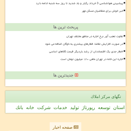
پیشبینی هواشناسی 3 خرداد رگبار و باد شدید تا روز سه شنبه ادامه دارد
خبر خوش برای متقاضیان مسکن مهر
پربحث ترین ها
تفاوت تعجب آور نرخ اجاره در مناطق مختلف تهران
در صورت افزایش تقاضا، قطارهای بیشتری به ناوگان اضافه می شود
اخطار جدی یک اقتصاددان از رشد باردیگر قیمت کالاهای اساسی
اجاره این خانه در تهران ماهی ۱۲۰ میلیون تومان است
جدیدترین ها
تگهای مركز املاك
استان
توسعه
رپورتاژ
تولید
خدمات
شركت
خانه
بانك
صفحه اخبار