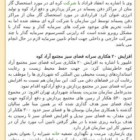
وی با اشاره به انعقاد قراداد با
شركت
كره ای در مورد استحصال گاز
متان از مراكز دفن پسماند در مركز پردازش و دفع آراد كوه و تولید
انرژی عنوان كرد: قراردادی در مورد استحصال گاز متان از مراكز
دفن پسماند توسط این سازمان با شركت كره ای منعقد شده اما به
علت تحریم های موجود شركت های سرمایه گذار و بیمه گذار با
مشكل روبرو شده است كه رایزنی كنسرسیوم سرمایه گذار با چند
شركت خارجی و داخلی جهت انجام تامین سرمایه لازم در حال انجام
می باشد.
افزایش ۲۰ هكتاری سرانه فضای سبز مجتمع آراد كوه
علیپور با اشاره به افزایش ۲۰ هكتاری سرانه فضای سبز مجتمع آراد
كوه خاطرنشان كرد: در جهت حفظ محیط زیست و رعایت
استانداردهای زیست محیطی بین المللی كه شهرداری ها را موظف به
رعایت آن در فضاهای دفن می كند، این سازمان هم نسبت به افزایش
سرانه فضای سبز در مجتمع پردازش و دفع آرادكوه اقدام نمود.
مدیرعامل سازمان مدیریت پسماند شهرداری تهران افزود: در مجموع
حدود ۵۴۰ هكتار از زمین های مجتمع پردازش و دفع آرادكوه جهت
ایجاد فضای سبز هدف گذاری شده كه بر همین مبنا طی سالیان
گذشته با همكاری سازمان بوستان ها و فضای سبز حدود ۳۰۰ هكتار از
این مقدار، به فضای سبز تبدیل و افزایش فضای سبز تا رسیدن به
هدف برنامه ریزی شده با در نظر گرفتن تامین آب مورد نیاز آن در
دستور كار این سازمان قرار دارد.
وی بازسازی، مرمت و نگهداری تصفیه
خانه
شیرابه را بعنوان بخش
دیگری از اقدامات دوسالانه بیان كرد و اظهار داشت: به منظور