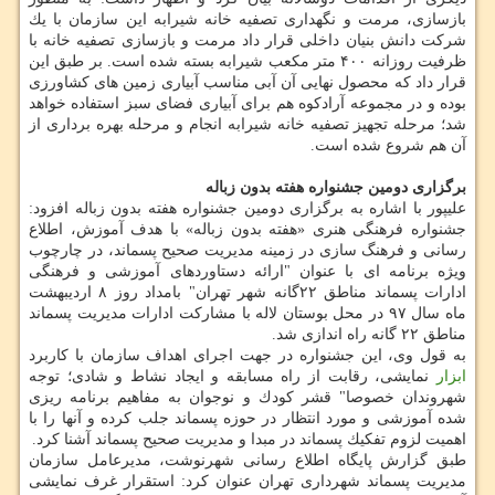
بازسازی، مرمت و نگهداری تصفیه خانه شیرابه این سازمان با یك
شركت دانش بنیان داخلی قرار داد مرمت و بازسازی تصفیه خانه با
ظرفیت روزانه ۴۰۰ متر مكعب شیرابه بسته شده است. بر طبق این
قرار داد كه محصول نهایی آن آبی مناسب آبیاری زمین های كشاورزی
بوده و در مجموعه آرادكوه هم برای آبیاری فضای سبز استفاده خواهد
شد؛ مرحله تجهیز تصفیه خانه شیرابه انجام و مرحله بهره برداری از
آن هم شروع شده است.
برگزاری دومین جشنواره هفته بدون زباله
علیپور با اشاره به برگزاری دومین جشنواره هفته بدون زباله افزود:
جشنواره فرهنگی هنری «هفته بدون زباله» با هدف آموزش، اطلاع
رسانی و فرهنگ سازی در زمینه مدیریت صحیح پسماند، در چارچوب
ویژه برنامه ای با عنوان "ارائه دستاوردهای آموزشی و فرهنگی
ادارات پسماند مناطق ۲۲گانه شهر تهران" بامداد روز ۸ اردیبهشت
ماه سال ۹۷ در محل بوستان لاله با مشاركت ادارات مدیریت پسماند
مناطق ۲۲ گانه راه اندازی شد.
به قول وی، این جشنواره در جهت اجرای اهداف سازمان با كاربرد
ابزار
نمایشی، رقابت از راه مسابقه و ایجاد نشاط و شادی؛ توجه
شهروندان خصوصا" قشر كودك و نوجوان به مفاهیم برنامه ریزی
شده آموزشی و مورد انتظار در حوزه پسماند جلب كرده و آنها را با
اهمیت لزوم تفكیك پسماند در مبدا و مدیریت صحیح پسماند آشنا كرد.
طبق گزارش پایگاه اطلاع رسانی شهرنوشت، مدیرعامل سازمان
مدیریت پسماند شهرداری تهران عنوان كرد: استقرار غرف نمایشی