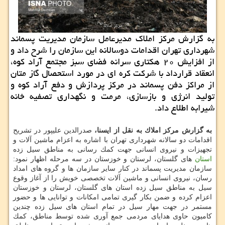
به گزارش مركز املاك مدیرعامل سازمان مدیریت پسماند
شهرداری تهران اقدامات دوسالانه این سازمان را شرح داد و
از افزایش ۲۰ هكتاری سرانه فضای سبز مجتمع آراد كوه،
انعقاد قرارداد با شركت كره ای در مورد استحصال گاز متان
از مراكز دفن پسماند در مركز پردازش و دفع آراد كوه و
تولید انرژی و بازسازی، مرمت و نگهداری تصفیه خانه
شیرابه اطلاع داد.
به گزارش مركز املاك به نقل از ایسنا،
صدرالدین علیپور در تشریح
اقدامات دو سالانه شهرداری تهران با اشاره به اعزام ماشین آلات و
تجهیزات و نیروی انسانی جهت كمك رسانی به مناطق سیل زده
استان
های گلستان، لرستان و خوزستان در سه مرحله اظهار نمود:
سازمان مدیریت پسماند در كنار سایر سازمان ها و گروه های امداد
رسان، نیروی انسانی و ماشین آلات تخصصی خویش را از آغاز وقوع
سیل به مناطق سیل زده استان های گلستان، لرستان و خوزستان
اعزام كرده و ضمن بكار گیری تمامی امكانات و توانایی ها و حضور
مستمر در جهت مهار سیل در تمام استان های سیل زده چندین
كامیون حاوی هدایای مردمی جمع آوری شده توسط مناطق، كمك