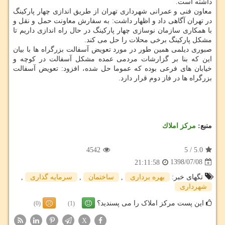
داشته است.
معاون فنی و عمرانی شهرداری تهران از طریق اندازی چهار پاركینگ
در تهران آگاهی داد و اظهار داشت: به سفارش معاونت حمل و نقل و
با همكاری سازمان نوسازی چهار پاركینگ در حال راه اندازی داریم تا
مشكل پاركینگ برخی محلات را حل می كند.
صبوری دیلمی همین طور در مورد تعویض آسفالت بزرگراه ها با بیان
این كه بنا بر گزارشات مردمی عمده مشكل آسفالت در كوچه و
خیابان های فرعی بوده كه عموما حل شده، افزود: تعویض آسفالت
بزرگراه ها در فاز دوم قرار دارد.
منبع:
مركز املاك
4542
5
/
5.0
1398/07/08
21:11:58
تگهای خبر:
بهره برداری
,
ساختمان
,
سرمایه گذاری
,
شهرداری
این پست مرکز املاک را می پسندید؟
(0)
(1)
X