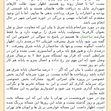
نیست اما با فشار روبه رو هستیم، اظهار نمود: طلب كارهای
شهرداری مایل به دریافت طلب هایشان هستند و باید قسمتی از
بودجه و اعتبارات را صرف پرداخت بدهی ها نماییم، اما با این وجود
معتقدم كه اقدامات مهمی و بزرگی در حوزه عمرانی شهر در حال
انجام می باشد.
وی در مورد سرانجام پایانه شرق با بیان این كه معاونت حمل و نقل
بعنوان كارفرما مسئولیت پایانه شرق را برعهده دارد و ما فقط
سازنده
ساختمان
ها هستیم در پاسخ به سوالی در خصوص این كه
گفته می شود پایانه شرق پیشرفت فیزیكی ۹۶ درصدی دارد، اظهار
داشت: اینگونه نیست و تنها یك ساختمان از پایانه شرق پیشرفت ۷۰
درصدی دارد و هنوز هیچ پله برقی و آسانسوری نصب نشده و این در
شرایطی است كه قرار بود ایستگاه مترو خط ۲ به ترمینال شرق
وصل شود كه این مهم نیز رخ نداده و اتصال مترو به پایانه هم كار
یكی دو روز نیست.
صبوری دیلمی با بیان این كه اگر ۱۰۰ درصد ساختمان پایانه شرق هم
آماده باشد زیرساخت ها آماده نیست، در مورد سرمایه گذاری بخش
خصوصی در پروژه های عمرانی افزود: مشاركت بخش خصوصی
برای سرمایه گذاری كم است و این به مساله تحریم ها و نگرانی
سرمایه گذاری شمرده می شود و امیدواریم بتوانیم به این مشكلات
غلبه نماییم.
وی در مورد فرونشست در تهران با بیان این كه این مساله بحث
امروز و روز گذشته نیست و شاید این روزها این مساله پررنگ شده
است، اظهار داشت: این مساله عوارضی بر پل ها و اتوبان های تهران