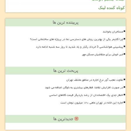
کوتاه کننده لینک
پربیننده ترین ها
مستأجران بخوانند
چرا کلایمر یکی از بهترین روش های دسترسی نما در پروژه های ساختمانی است؟
پیشبینی هواشناسی 3 خرداد رگبار و باد شدید تا روز سه شنبه ادامه دارد
خبر خوش برای متقاضیان مسکن مهر
پربحث ترین ها
تفاوت تعجب آور نرخ اجاره در مناطق مختلف تهران
در صورت افزایش تقاضا، قطارهای بیشتری به ناوگان اضافه می شود
اخطار جدی یک اقتصاددان از رشد باردیگر قیمت کالاهای اساسی
اجاره این خانه در تهران ماهی ۱۲۰ میلیون تومان است
جدیدترین ها