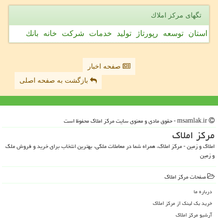
تگهای مركز املاك
استان
توسعه
رپورتاژ
تولید
خدمات
شركت
خانه
بانك
صفحه اخبار
بازگشت به صفحه اصلی
msamlak.ir - حقوق مادی و معنوی سایت مركز املاك محفوظ است
مركز املاك
املاک و زمین - مرکز املاک، همراه شما در معاملات ملکی، بهترین انتخاب برای خرید و فروش ملک
و زمین
صفحات مركز املاك
درباره ما
خرید بک لینک از مركز املاك
آرشیو مركز املاك