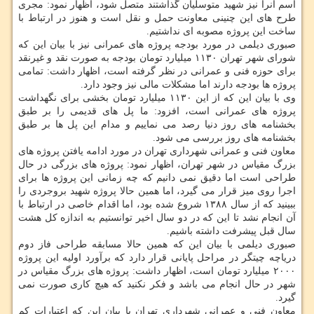
اسم آنرا نیز شهید متوسلیان گذاشتند متصل شود، اظهار نمود: مجری
طرح های این چنینی معاونت حمل و نقل است و هنوز در ارتباط با
ساخت این پروژه مصوبه ای نداشتیم.
صبوری دیلمی در مورد بودجه پروژه های عمرانی نیز با بیان این كه
شورای شهر تهران ۱۱۳۰ میلیارد تومان بودجه به صورت نقد و غیرنقد
برای حوزه فنی و عمرانی در نظر گرفته است، اظهار داشت: تمامی
پروژه ها بودجه دارند اما مشكلات مالی نیز وجود دارد.
وی با بیان این كه از این ۱۱۳۰ میلیارد تومان بخشی برای نگهداشت
پروژه های عمرانی است، افزود: ما پل های قدیمی را بر طبق
بخشنامه های روز دنیا رصد می نماییم و مدام این پل ها بر طبق
بخشنامه های روز بررسی می شود.
معاون فنی و عمرانی شهرداری تهران در مورد ادامه یافتن پروژه های
بزرگ مقیاس در شهر تهران، اظهار نمود: پروژه های بزرگی در حال
طراحی است اما دقیق نمی دانیم كه چه زمانی این پروژه ها برای
اجرا روی میز قرار می گیرد، اما همین حالا پروژه شهید بروجردی را
ببینید كه از سال ۱۳۸۸ شروع شده بود، اما اقدام خاصی در ارتباط با
آن انجام نشد تا این كه در دو سال اخیر توانستیم به اندازه كل هشت
سال قبل پیشرفت داشته باشیم.
صبوری دیلمی با بیان این كه همین حالا مسابقه طراحی فاز دوم
دریاچه چیتگر در مراحل پایانی قرار دارد كه برآورد اولیه این پروژه
۲۰۰۰ میلیارد تومان است، اظهار داشت: پروژه های بزرگ مقیاس در
شهر در حال انجام می باشد و فكر نكنید كه هیچ كاری صورت نمی
گیرد.
معاون فنی و عمرانی شهرداری تهران با بیان این كه اعتبارات كم