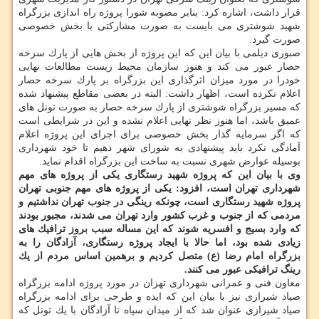
قرار داشت، اشاره كرد: بنابر مصوبه شورا پروژه راه اندازی بزرگراه
شهید شوشتری می بایست به صورت مشاركتی با بخش خصوصی
صورت گیرد.
صبوری دیلمی با بیان این كه این پروژه از بخش هایی از پارك سرخه
حصار عبور می كند و هنوز سازمان محیط زیست مطالعات نهایی
خودرا در مورد میزان اثرگذاری این بزرگراه بر پارك سرخه حصار
اعلام نكرده است، اظهار داشت: البته در بعضی مقاطع پیشنهاد شده
كه مسیر بزرگراه شوشتری از پارك سرخه حصار به صورت تونل های
عمیق باشد، اما هنوز نظر نهایی اعلام نشده و این در شرایطی است
كه اگر سرمایه گذار بخش خصوصی برای اجرای این پروژه اعلام
آمادگی نكرد باید پیشنهادی به شورای شهر دهیم تا خود شهرداری
بوسیله عوارض شهری نسبت به ساخت این بزرگراه اقدام نماید.
وی با بیان این كه پروژه شهید رستگاری یكی از پروژه های مهم
شهرداری تهران است، افزود: یكی از پروژه های مهم جنوبی تهران
پروژه شهید رستگاری است، چونكه رینگی در جنوب تهران نداشتیم و
مردمی كه از جنوب و غرب كشور وارد تهران می شدند، مجبور بودند
كه وارد بسیج و افسریه شوند كه این مساله سبب بروز ترافیك های
زیادی شده بود، اما حالا با ایجاد پروژه رستگاری، آزادگان را به
بزرگراه امام رضا (ع) متصل كردیم و برهمین اساس مردم از یك
رینگ ترافیكی عبور می كنند.
معاون فنی و عمرانی شهرداری تهران در مورد پروژه ادامه بزرگراه
صیاد شیرازی نیز با بیان این كه ایده و طرحی برای ادامه بزرگراه
صیاد شیرازی عنوان شد كه از میدان سپاه تا آزادگان با یك تونل كه