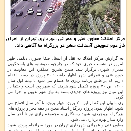
مركز املاك: معاون فنی و عمرانی شهرداری تهران از اجرای
فاز دوم تعویض آسفالت معابر در بزرگراه ها آگاهی داد.
به گزارش مركز املاك به نقل از ایسنا،
صفا صبوری دیلمی ظهر
امروز در نشست خبری خود كه در چارچوب دوشنبه های پاسخگویی
مدیران شهری برگزار شد، ضمن تشریح عملكرد این معاونت در
حوزه فنی و عمرانی شهر اظهار داشت: ۷۰ پروژه در دست اقدام
داریم كه بر طبق برنامه ریزی ها اهتمام می شود تا نیمه اول سال
۱۴۰۰ این ۷۰ پروژه تكمیل شود هرچند كه شهر پویا است و حتما در
این میان نیز پروژه های جدیدی بسته به نیاز شهر تدوین و اجرا می
گردد.
وی با بیان این كه از این ۷۰ پروژه چهار پروژه تا آخر سال افتتاح می
شود، اظهار نمود: پروژه زیرگذر استاد معین در دهه فجر و پروژه های
بزرگراه بروجردی، شهید رستگاری و مجموعه رازی نیز تا آخر سال
وارد مدار بهره برداری می شود.
معاون فنی و عمرانی شهرداری تهران در مورد سرانجام پروژه شهید
شوشتری كه بعنوان رینگ شرقی تهران در دستور كار مدیریت شهری