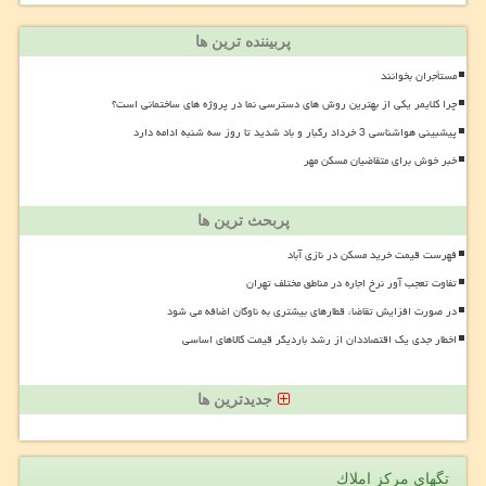
پربیننده ترین ها
مستأجران بخوانند
چرا کلایمر یکی از بهترین روش های دسترسی نما در پروژه های ساختمانی است؟
پیشبینی هواشناسی 3 خرداد رگبار و باد شدید تا روز سه شنبه ادامه دارد
خبر خوش برای متقاضیان مسکن مهر
پربحث ترین ها
فهرست قیمت خرید مسکن در نازی آباد
تفاوت تعجب آور نرخ اجاره در مناطق مختلف تهران
در صورت افزایش تقاضا، قطارهای بیشتری به ناوگان اضافه می شود
اخطار جدی یک اقتصاددان از رشد باردیگر قیمت کالاهای اساسی
جدیدترین ها
تگهای مركز املاك