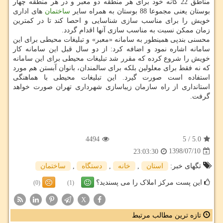
مناطق 22 گانه خود برای هر منطقه دو معبر و در هر منطقه چهار
بوستان یعنی مجموعا 88 بوستان به همراه سایر
ساختمان
های اداری
خویش را برای مناسب سازی شناسایی و احصا كند تا در كمترین
زمان ممكن نسبت به مناسب سازی آنها اقدام گردد.
محسنی بندپی همینطور به سامانه «معبر» و تبلیغات محیطی برای این
سامانه اشاره نمود و اضافه كرد: از دو سال قبل این سامانه كار
خویش را شروع كرده كه مقرر شد تبلیغات محیطی برای این سامانه
كه نه فقط برای معلولین بلكه برای سالمندان، بانوان آبستن هم مورد
استفاده است صورت گیرد. این تبلیغات محیطی با هماهنگی
استانداری از راه سازمان زیباسازی شهرداری تهران صورت خواهد
گرفت.
4494
5
/
5.0
1398/07/10
23:03:30
تگهای خبر:
استان
,
خانه
,
دستگاه
,
ساختمان
این پست مرکز املاک را می پسندید؟
(0)
(1)
X
تازه ترین مطالب مرتبط