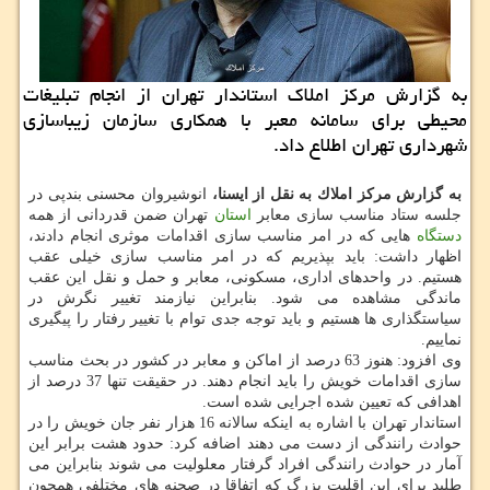
به گزارش مركز املاك استاندار تهران از انجام تبلیغات
محیطی برای سامانه معبر با همكاری سازمان زیباسازی
شهرداری تهران اطلاع داد.
به گزارش مركز املاك به نقل از ایسنا،
انوشیروان محسنی بندپی در
جلسه ستاد مناسب سازی معابر
استان
تهران ضمن قدردانی از همه
دستگاه
هایی كه در امر مناسب سازی اقدامات موثری انجام دادند،
اظهار داشت: باید بپذیریم كه در امر مناسب سازی خیلی عقب
هستیم. در واحدهای اداری، مسكونی، معابر و حمل و نقل این عقب
ماندگی مشاهده می شود. بنابراین نیازمند تغییر نگرش در
سیاستگذاری ها هستیم و باید توجه جدی توام با تغییر رفتار را پیگیری
نماییم.
وی افزود: هنوز 63 درصد از اماكن و معابر در كشور در بحث مناسب
سازی اقدامات خویش را باید انجام دهند. در حقیقت تنها 37 درصد از
اهدافی كه تعیین شده اجرایی شده است.
استاندار تهران با اشاره به اینكه سالانه 16 هزار نفر جان خویش را در
حوادث رانندگی از دست می دهند اضافه كرد: حدود هشت برابر این
آمار در حوادث رانندگی افراد گرفتار معلولیت می شوند بنابراین می
طلبد برای این اقلیت بزرگ كه اتفاقا در صحنه های مختلفی همچون