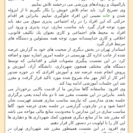
پارالمپیك و رویدادهای ورزشی می درخشند تلاش نماییم.
وی تصریح كرد: باید تمام تلاش خویش را بكار بگیریم تا از ایزوله
شدن و
خانه
نشینی این افراد جلوگیری نماییم. بنابراین هر اقدام
حركتی كه این افراد را در راه اجتماعی پذیری سوق می دهد باید
مورد توجه قرار گیرد. باید مناسب سازی، تردد پذیری و ورود این
افراد به محیط های اجتماعی و كاری بعنوان یك تكلیف قانونی،
اخلاقی و كاری خداپسندانه مورد توجه همه مسئولین و دستگاه های
مرتبط قرار گیرد.
استاندار تهران در بخش دیگری از صحبت های خود به گزارش عرضه
شده از جانب اداره كل بهزیستی در جلسه امروز اشاره نمود و اضافه
كرد: در این نشست پیگیری مصوبات قبلی و اقداماتی كه توسط
دستگاه های مختلف همچون شهرداری، دانشگاه آزاد، آموزش و
پروش انجام شده عرضه شد و آموزش افرادی كه در حوزه صدور
آخر كار از آغاز مهر ماه شروع شده مورد تاكید قرار گرفت و مقرر
شد این جلسات آموزشی ادامه پیدا كند.
وی افزود: متاسفانه گاها مدارس ما از قدمت بالایی برخوردار می
باشد. بنابراین در این نشست مقرر شد تا دو ماه آینده یعنی برگزاری
جلسه بعدی مدارسی كه نیازمند مناسب سازی هستند فهرست شان
احصا شود و در چارچوب گزارشی در جلسه بعدی عرضه شود. گاها
مناسب سازی در این مدارس با محدودیت منابع مالی مواجه می باشد
كه مقرر شد ما از منابع دیگری همچون كمك شهرداری ها و دهیاری ها
این كار را با اولویت در دستور كار قرار دهیم.
وی افزود: در این نشست همینطور مقرر شد شهرداری تهران در